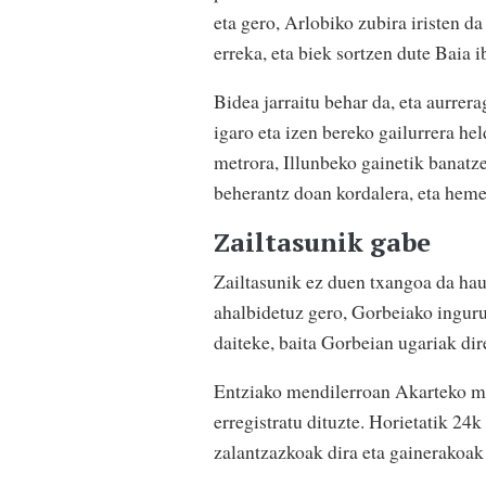
eta gero, Arlobiko zubira iristen d
erreka, eta biek sortzen dute Baia i
Bidea jarraitu behar da, eta aurrer
igaro eta izen bereko gailurrera he
metrora, Illunbeko gainetik banatz
beherantz doan kordalera, eta hem
Zailtasunik gabe
Zailtasunik ez duen txangoa da ha
ahalbidetuz gero, Gorbeiako inguru
daiteke, baita Gorbeian ugariak dir
Entziako mendilerroan Akarteko men
erregistratu dituzte. Horietatik 24
zalantzazkoak dira eta gainerakoak 