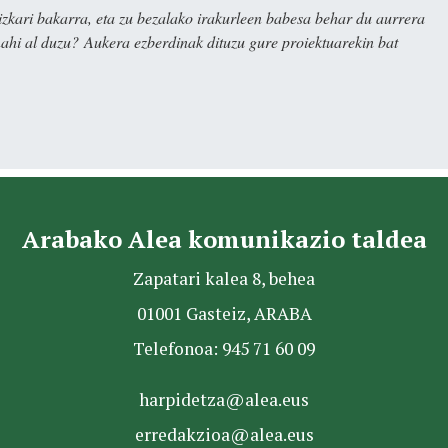
kari bakarra, eta zu bezalako irakurleen babesa behar du aurrera
nahi al duzu? Aukera ezberdinak dituzu gure proiektuarekin bat
Arabako Alea komunikazio taldea
Zapatari kalea 8, behea
01001 Gasteiz, ARABA
Telefonoa: 945 71 60 09
harpidetza@alea.eus
erredakzioa@alea.eus