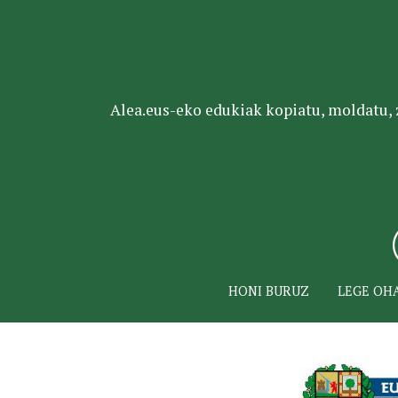
Alea.eus-eko edukiak kopiatu, moldatu, za
HONI BURUZ
LEGE OH