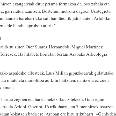
irren ezaugarriak ditu: prisma formakoa da, oso zabala eta
nez, garraiatua izan zen. Bostehun metrora dagoen Usotegieta
 dauden hareharrizko sail handietatik jaitsi zuten Arlobiko
en alde handia aprobetxaturik".
a
 aurkitu zuten Oier Suarez Hernandok, Miguel Martinez
Torresek, eta hilabete horretan bertan Arabako Arkeologia
ruzko aspaldiko albisteak, Luis Millan gipuzkoarrak gidatutako
 hau miatu eta monolitoa aurkitu baitzuen, nahiz eta ez zuen
ik eman.
k hartua zegoen eta harria nekez ikus zitekeen. Gaur egun,
rte da Arlobi. Guztira, 16 trikuharri, eta 7 menhirrek osatzen
kaian kokatzen bada ere, Araban ere hiru trikuharri
–Ganbidea