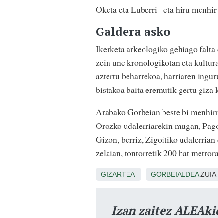
Oketa eta Luberri– eta hiru menhir
Galdera asko
Ikerketa arkeologiko gehiago falta
zein une kronologikotan eta kultura
aztertu beharrekoa, harriaren ingur
bistakoa baita eremutik gertu giza
Arabako Gorbeian beste bi menhirra
Orozko udalerriarekin mugan, Pago
Gizon, berriz, Zigoitiko udalerri
zelaian, tontorretik 200 bat metrora
GIZARTEA
GORBEIALDEA
ZUIA
Izan zaitez ALEAki