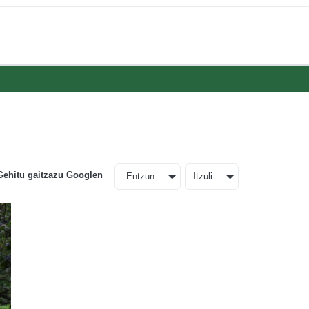
Gehitu gaitzazu Googlen
Entzun
Itzuli