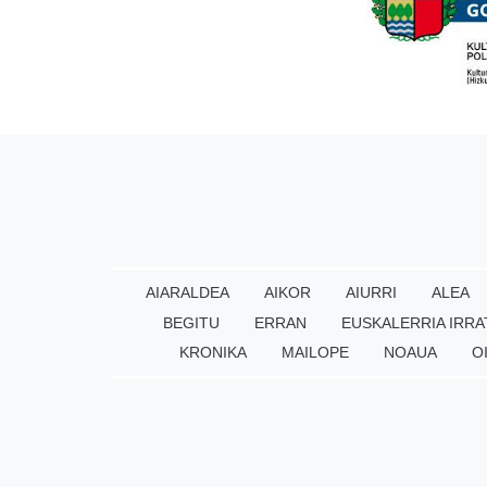
AIARALDEA
AIKOR
AIURRI
ALEA
BEGITU
ERRAN
EUSKALERRIA IRRA
KRONIKA
MAILOPE
NOAUA
O