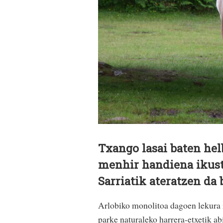
Txango lasai baten he
menhir handiena ikust
Sarriatik ateratzen da 
Arlobiko monolitoa dagoen lekura i
parke naturaleko harrera-etxetik ab