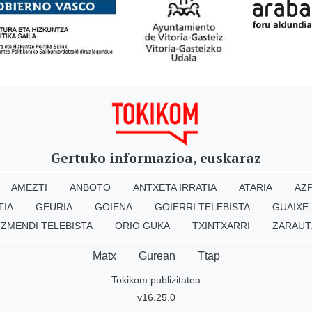
Gertuko informazioa, euskaraz
AMEZTI
ANBOTO
ANTXETA IRRATIA
ATARIA
AZP
TIA
GEURIA
GOIENA
GOIERRI TELEBISTA
GUAIXE
IZMENDI TELEBISTA
ORIO GUKA
TXINTXARRI
ZARAUT
Matx
Gurean
Ttap
Tokikom publizitatea
v16.25.0