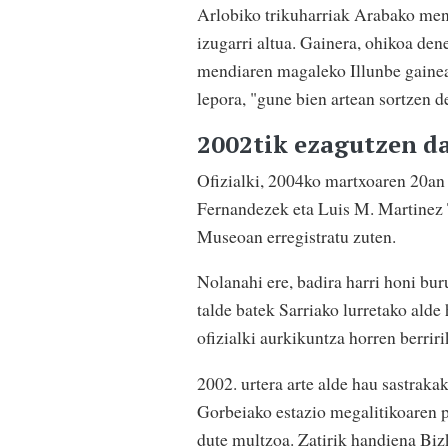
Arlobiko trikuharriak Arabako menh
izugarri altua. Gainera, ohikoa de
mendiaren magaleko Illunbe gainean
lepora, "gune bien artean sortzen d
2002tik ezagutzen d
Ofizialki, 2004ko martxoaren 20an
Fernandezek eta Luis M. Martinez 
Museoan erregistratu zuten.
Nolanahi ere, badira harri honi bu
talde batek Sarriako lurretako alde
ofizialki aurkikuntza horren berrir
2002. urtera arte alde hau sastraka
Gorbeiako estazio megalitikoaren pa
dute multzoa. Zatirik handiena Biz