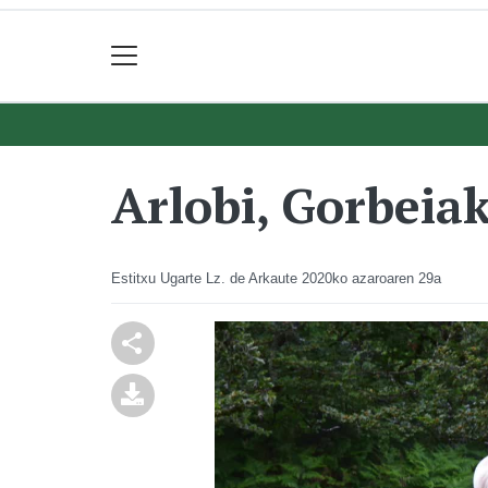
Arlobi, Gorbeiak
Estitxu Ugarte Lz. de Arkaute
2020ko azaroaren 29a