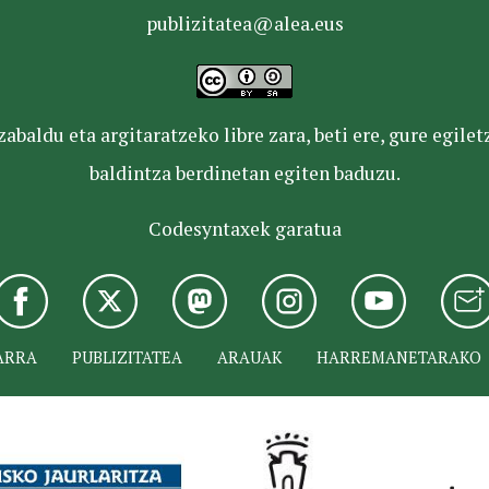
publizitatea@alea.eus
baldu eta argitaratzeko libre zara, beti ere, gure egile
baldintza berdinetan egiten baduzu.
Codesyntaxek garatua
ARRA
PUBLIZITATEA
ARAUAK
HARREMANETARAKO