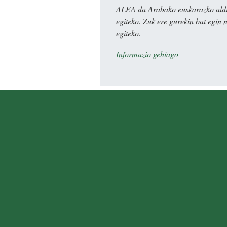
ALEA da Arabako euskarazko aldiz
egiteko. Zuk ere gurekin bat egin 
egiteko.
Informazio gehiago