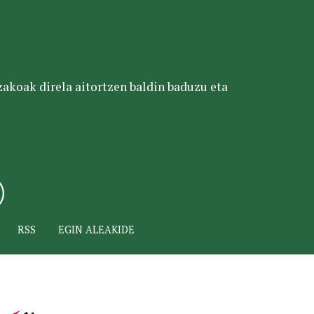
tzakoak direla aitortzen baldin baduzu eta
RSS
EGIN ALEAKIDE