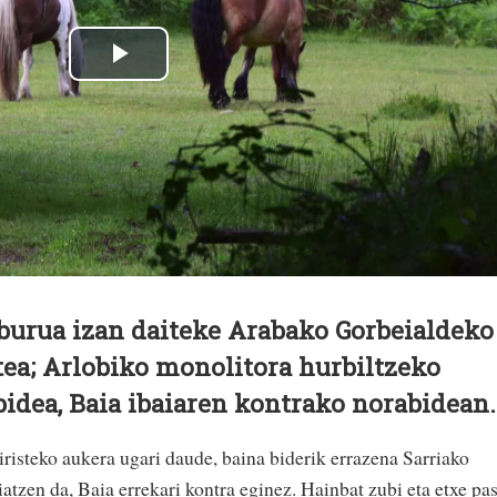
lburua izan daiteke Arabako Gorbeialdeko
ea; Arlobiko monolitora hurbiltzeko
bidea, Baia ibaiaren kontrako norabidean.
risteko aukera ugari daude, baina biderik errazena Sarriako
iatzen da, Baia errekari kontra eginez. Hainbat zubi eta etxe pa