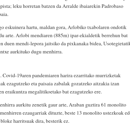
a pista; leku horretan batzen da Arralde ibaiarekin Padrobaso
baia.
ago eskuinera hartu, maldan gora, Arlobiko txabolaren ondotik
ldu arte. Arlobi mendiaren (885m) ipar-ekialdetik berrehun bat
en duen mendi-lepora jaitsiko da pixkanaka bidea, Usotegietati
entxe aurkituko dugu menhirra.
u. Covid-19aren pandemiaren harira ezarritako murrizketak
ak ezagutzeko eta paisaia zabalak gozatzeko aitzakia izan
en eraikuntza megalitikoetako bat ezagutzeko ere.
hirra aurkitu zenetik gaur arte, Araban guztira 61 monolito
k menhirren ezaugarriak dituzte, beste 13 monolito ustezkoak e
bloke harritsuak dira, besterik ez.