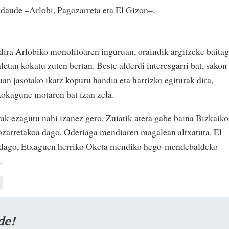
 daude –Arlobi, Pagozarreta eta El Gizon–.
 dira Arlobiko monolitoaren inguruan, oraindik argitzeke baita
letan kokatu zuten bertan. Beste alderdi interesgarri bat, sakon
uan jasotako ikatz kopuru handia eta harrizko egiturak dira,
 kokagune motaren bat izan zela.
k ezagutu nahi izanez gero, Zuiatik atera gabe baina Bizkaiko
zarretakoa dago, Oderiaga mendiaren magalean altxatuta. El
an dago, Etxaguen herriko Oketa mendiko hego-mendebaldeko
.
de!