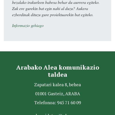
bezalako irakurleen babesa behar du aurrera egiteko.
Zuk ere gurekin bat egin nahi al duzu? Aukera
ezberdinak dituzu gure proiektuarekin bat egiteko.
Informazio gehiago
Arabako Alea komunikazio
taldea
Zapatari kalea 8, behea
01001 Gasteiz, ARABA
Telefonoa: 945 71 60 09