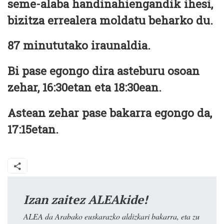
seme-alaba handinahiengandik ihesi,
bizitza errealera moldatu beharko du.
87 minututako iraunaldia.
Bi pase egongo dira asteburu osoan
zehar, 16:30etan eta 18:30ean.
Astean zehar pase bakarra egongo da,
17:15etan.
Izan zaitez ALEAkide!
ALEA da Arabako euskarazko aldizkari bakarra, eta zu