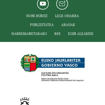
HONI BURUZ
LEGE OHARRA
PUBLIZITATEA
ARAUAK
HARREMANETARAKO
RSS
EGIN ALEAKIDE