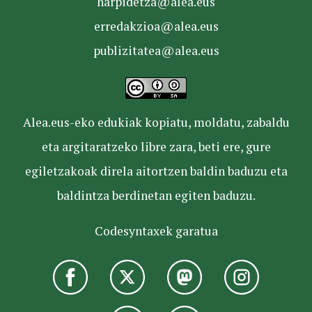
harpidetza@alea.eus
erredakzioa@alea.eus
publizitatea@alea.eus
Alea.eus-eko edukiak kopiatu, moldatu, zabaldu
eta argitaratzeko libre zara, beti ere, gure
egiletzakoak direla aitortzen baldin baduzu eta
baldintza berdinetan egiten baduzu.
Codesyntaxek garatua