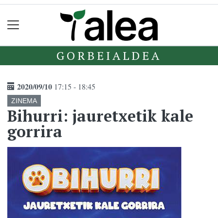
GORBEIALDEA
2020/09/10
17:15 - 18:45
ZINEMA
Bihurri: jauretxetik kale
gorrira