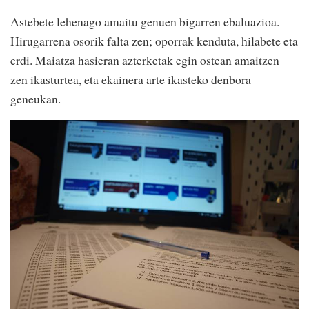
Astebete lehenago amaitu genuen bigarren ebaluazioa.
Hirugarrena osorik falta zen; oporrak kenduta, hilabete eta
erdi. Maiatza hasieran azterketak egin ostean amaitzen
zen ikasturtea, eta ekainera arte ikasteko denbora
geneukan.