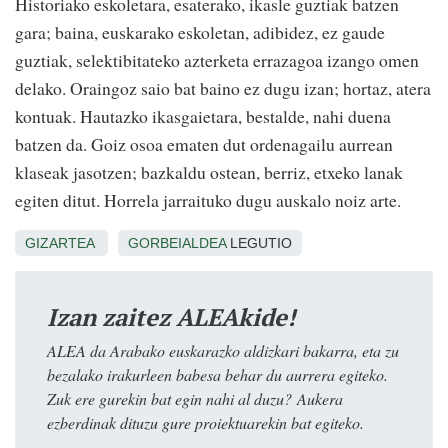
Historiako eskoletara, esaterako, ikasle guztiak batzen
gara; baina, euskarako eskoletan, adibidez, ez gaude
guztiak, selektibitateko azterketa errazagoa izango omen
delako. Oraingoz saio bat baino ez dugu izan; hortaz, atera
kontuak. Hautazko ikasgaietara, bestalde, nahi duena
batzen da. Goiz osoa ematen dut ordenagailu aurrean
klaseak jasotzen; bazkaldu ostean, berriz, etxeko lanak
egiten ditut. Horrela jarraituko dugu auskalo noiz arte.
GIZARTEA
GORBEIALDEA
LEGUTIO
Izan zaitez ALEAkide!
ALEA da Arabako euskarazko aldizkari bakarra, eta zu
bezalako irakurleen babesa behar du aurrera egiteko.
Zuk ere gurekin bat egin nahi al duzu? Aukera
ezberdinak dituzu gure proiektuarekin bat egiteko.