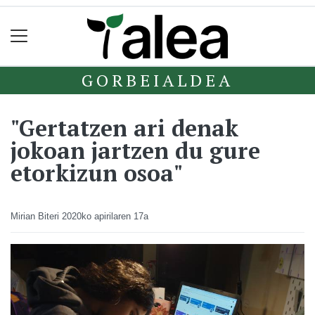
GORBEIALDEA
"Gertatzen ari denak
jokoan jartzen du gure
etorkizun osoa"
Mirian Biteri
2020ko apirilaren 17a