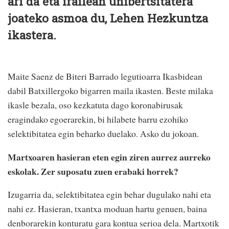
ari da eta irailean unibertsitatera
joateko asmoa du, Lehen Hezkuntza
ikastera.
Maite Saenz de Biteri Barrado legutioarra Ikasbidean
dabil Batxillergoko bigarren maila ikasten. Beste milaka
ikasle bezala, oso kezkatuta dago koronabirusak
eragindako egoerarekin, bi hilabete barru ezohiko
selektibitatea egin beharko duelako. Asko du jokoan.
Martxoaren hasieran eten egin ziren aurrez aurreko
eskolak. Zer suposatu zuen erabaki horrek?
Izugarria da, selektibitatea egin behar dugulako nahi eta
nahi ez. Hasieran, txantxa moduan hartu genuen, baina
denborarekin konturatu gara kontua serioa dela. Martxotik