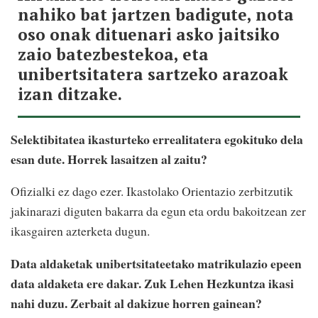
nahiko bat jartzen badigute, nota
oso onak dituenari asko jaitsiko
zaio batezbestekoa, eta
unibertsitatera sartzeko arazoak
izan ditzake.
Selektibitatea ikasturteko errealitatera egokituko dela
esan dute. Horrek lasaitzen al zaitu?
Ofizialki ez dago ezer. Ikastolako Orientazio zerbitzutik
jakinarazi diguten bakarra da egun eta ordu bakoitzean zer
ikasgairen azterketa dugun.
Data aldaketak unibertsitateetako matrikulazio epeen
data aldaketa ere dakar. Zuk Lehen Hezkuntza ikasi
nahi duzu. Zerbait al dakizue horren gainean?