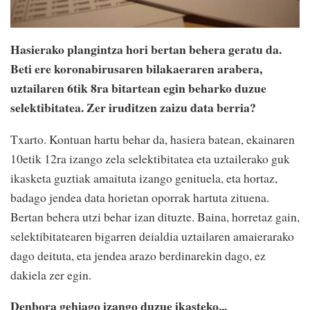
Hasierako plangintza hori bertan behera geratu da.
Beti ere koronabirusaren bilakaeraren arabera,
uztailaren 6tik 8ra bitartean egin beharko duzue
selektibitatea. Zer iruditzen zaizu data berria?
Txarto. Kontuan hartu behar da, hasiera batean, ekainaren
10etik 12ra izango zela selektibitatea eta uztailerako guk
ikasketa guztiak amaituta izango genituela, eta hortaz,
badago jendea data horietan oporrak hartuta zituena.
Bertan behera utzi behar izan dituzte. Baina, horretaz gain,
selektibitatearen bigarren deialdia uztailaren amaierarako
dago deituta, eta jendea arazo berdinarekin dago, ez
dakiela zer egin.
Denbora gehiago izango duzue ikasteko...