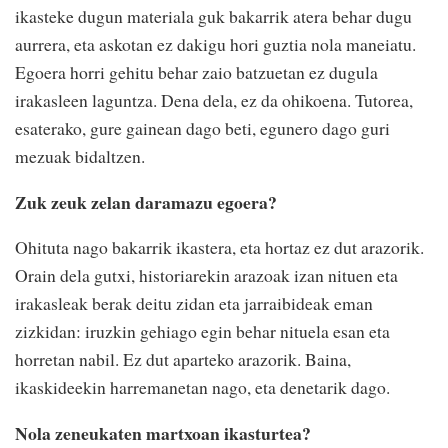
ikasteke dugun materiala guk bakarrik atera behar dugu
aurrera, eta askotan ez dakigu hori guztia nola maneiatu.
Egoera horri gehitu behar zaio batzuetan ez dugula
irakasleen laguntza. Dena dela, ez da ohikoena. Tutorea,
esaterako, gure gainean dago beti, egunero dago guri
mezuak bidaltzen.
Zuk zeuk zelan daramazu egoera?
Ohituta nago bakarrik ikastera, eta hortaz ez dut arazorik.
Orain dela gutxi, historiarekin arazoak izan nituen eta
irakasleak berak deitu zidan eta jarraibideak eman
zizkidan: iruzkin gehiago egin behar nituela esan eta
horretan nabil. Ez dut aparteko arazorik. Baina,
ikaskideekin harremanetan nago, eta denetarik dago.
Nola zeneukaten martxoan ikasturtea?