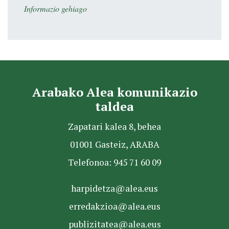
Informazio gehiago
Arabako Alea komunikazio
taldea
Zapatari kalea 8, behea
01001 Gasteiz, ARABA
Telefonoa: 945 71 60 09
harpidetza@alea.eus
erredakzioa@alea.eus
publizitatea@alea.eus