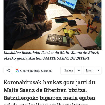
Ikasbidea ikastolako ikaslea da Maite Saenz de Biteri;
etxeko gelan, ikasten. MAITE SAENZ DE BITERI
Entzun
Itzuli
Gehitu gaitzazu Googlen
Koronabirusak hankaz gora jarri du
Maite Saenz de Biteriren bizitza.
Batxillergoko bigarren maila egiten