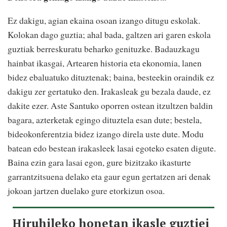
Ez dakigu, agian ekaina osoan izango ditugu eskolak.
Kolokan dago guztia; ahal bada, galtzen ari garen eskola
guztiak berreskuratu beharko genituzke. Badauzkagu
hainbat ikasgai, Artearen historia eta ekonomia, lanen
bidez ebaluatuko dituztenak; baina, besteekin oraindik ez
dakigu zer gertatuko den. Irakasleak gu bezala daude, ez
dakite ezer. Aste Santuko oporren ostean itzultzen baldin
bagara, azterketak egingo dituztela esan dute; bestela,
bideokonferentzia bidez izango direla uste dute. Modu
batean edo bestean irakasleek lasai egoteko esaten digute.
Baina ezin gara lasai egon, gure bizitzako ikasturte
garrantzitsuena delako eta gaur egun gertatzen ari denak
jokoan jartzen duelako gure etorkizun osoa.
Hiruhileko honetan ikasle guztiei