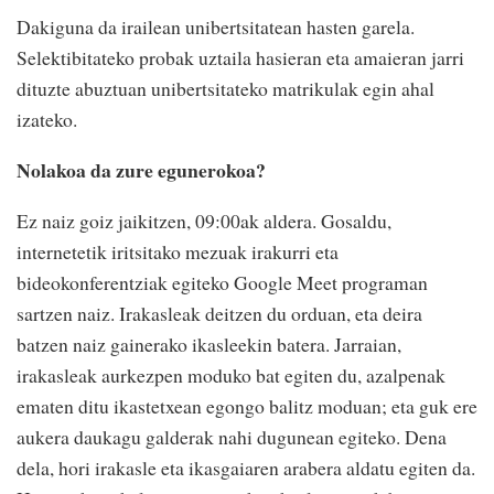
Dakiguna da irailean unibertsitatean hasten garela.
Selektibitateko probak uztaila hasieran eta amaieran jarri
dituzte abuztuan unibertsitateko matrikulak egin ahal
izateko.
Nolakoa da zure egunerokoa?
Ez naiz goiz jaikitzen, 09:00ak aldera. Gosaldu,
internetetik iritsitako mezuak irakurri eta
bideokonferentziak egiteko Google Meet programan
sartzen naiz. Irakasleak deitzen du orduan, eta deira
batzen naiz gainerako ikasleekin batera. Jarraian,
irakasleak aurkezpen moduko bat egiten du, azalpenak
ematen ditu ikastetxean egongo balitz moduan; eta guk ere
aukera daukagu galderak nahi dugunean egiteko. Dena
dela, hori irakasle eta ikasgaiaren arabera aldatu egiten da.