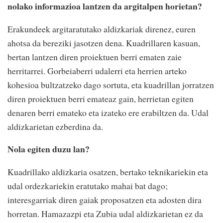
nolako informazioa lantzen da argitalpen horietan?
Erakundeek argitaratutako aldizkariak direnez, euren
ahotsa da bereziki jasotzen dena. Kuadrillaren kasuan,
bertan lantzen diren proiektuen berri ematen zaie
herritarrei. Gorbeiaberri udalerri eta herrien arteko
kohesioa bultzatzeko dago sortuta, eta kuadrillan jorratzen
diren proiektuen berri emateaz gain, herrietan egiten
denaren berri emateko eta izateko ere erabiltzen da. Udal
aldizkarietan ezberdina da.
Nola egiten duzu lan?
Kuadrillako aldizkaria osatzen, bertako teknikariekin eta
udal ordezkariekin eratutako mahai bat dago;
interesgarriak diren gaiak proposatzen eta adosten dira
horretan. Hamazazpi eta Zubia udal aldizkarietan ez da