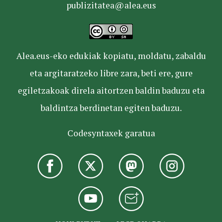
publizitatea@alea.eus
Alea.eus-eko edukiak kopiatu, moldatu, zabaldu
eta argitaratzeko libre zara, beti ere, gure
egiletzakoak direla aitortzen baldin baduzu eta
baldintza berdinetan egiten baduzu.
Codesyntaxek garatua