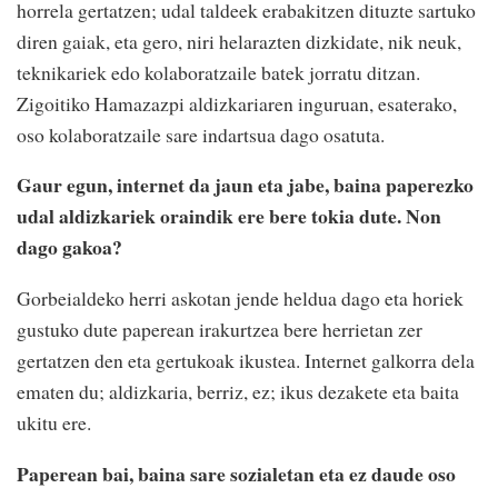
horrela gertatzen; udal taldeek erabakitzen dituzte sartuko
diren gaiak, eta gero, niri helarazten dizkidate, nik neuk,
teknikariek edo kolaboratzaile batek jorratu ditzan.
Zigoitiko Hamazazpi aldizkariaren inguruan, esaterako,
oso kolaboratzaile sare indartsua dago osatuta.
Gaur egun, internet da jaun eta jabe, baina paperezko
udal aldizkariek oraindik ere bere tokia dute. Non
dago gakoa?
Gorbeialdeko herri askotan jende heldua dago eta horiek
gustuko dute paperean irakurtzea bere herrietan zer
gertatzen den eta gertukoak ikustea. Internet galkorra dela
ematen du; aldizkaria, berriz, ez; ikus dezakete eta baita
ukitu ere.
Paperean bai, baina sare sozialetan eta ez daude oso