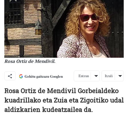
Rosa Ortiz de Mendivil.
Entzun
Itzuli
Gehitu gaitzazu Googlen
Rosa Ortiz de Mendivil Gorbeialdeko
kuadrillako eta Zuia eta Zigoitiko udal
aldizkarien kudeatzailea da.