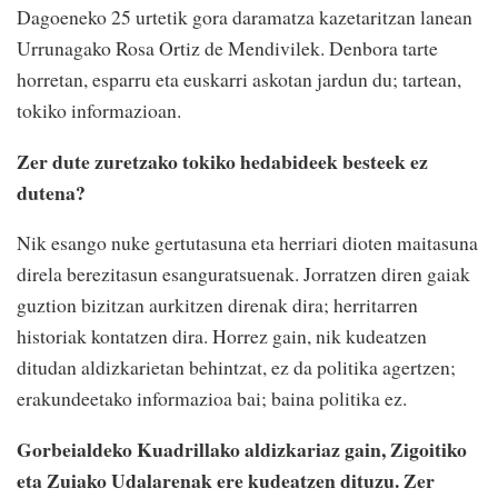
Dagoeneko 25 urtetik gora daramatza kazetaritzan lanean
Urrunagako Rosa Ortiz de Mendivilek. Denbora tarte
horretan, esparru eta euskarri askotan jardun du; tartean,
tokiko informazioan.
Zer dute zuretzako tokiko hedabideek besteek ez
dutena?
Nik esango nuke gertutasuna eta herriari dioten maitasuna
direla berezitasun esanguratsuenak. Jorratzen diren gaiak
guztion bizitzan aurkitzen direnak dira; herritarren
historiak kontatzen dira. Horrez gain, nik kudeatzen
ditudan aldizkarietan behintzat, ez da politika agertzen;
erakundeetako informazioa bai; baina politika ez.
Gorbeialdeko Kuadrillako aldizkariaz gain, Zigoitiko
eta Zuiako Udalarenak ere kudeatzen dituzu. Zer