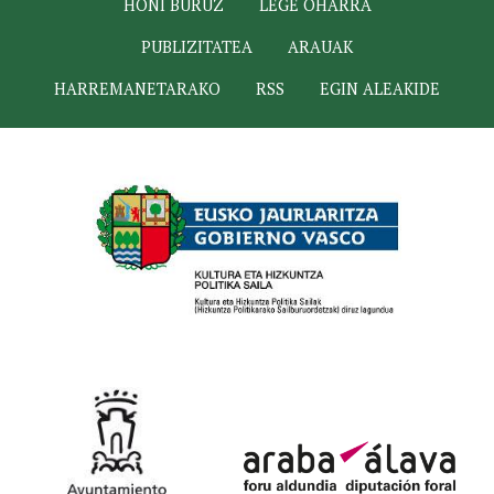
HONI BURUZ
LEGE OHARRA
PUBLIZITATEA
ARAUAK
HARREMANETARAKO
RSS
EGIN ALEAKIDE