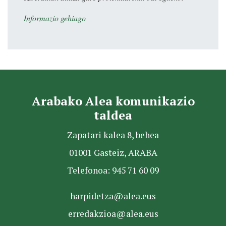
Informazio gehiago
Arabako Alea komunikazio
taldea
Zapatari kalea 8, behea
01001 Gasteiz, ARABA
Telefonoa: 945 71 60 09
harpidetza@alea.eus
erredakzioa@alea.eus