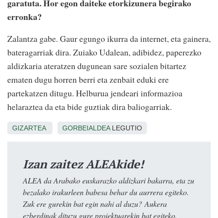
garatuta. Hor egon daiteke etorkizunera begirako
erronka?
Zalantza gabe. Gaur egungo ikurra da internet, eta gainera,
bateragarriak dira. Zuiako Udalean, adibidez, paperezko
aldizkaria ateratzen dugunean sare sozialen bitartez
ematen dugu horren berri eta zenbait eduki ere
partekatzen ditugu. Helburua jendeari informazioa
helaraztea da eta bide guztiak dira baliogarriak.
GIZARTEA
GORBEIALDEA
LEGUTIO
Izan zaitez ALEAkide!
ALEA da Arabako euskarazko aldizkari bakarra, eta zu
bezalako irakurleen babesa behar du aurrera egiteko.
Zuk ere gurekin bat egin nahi al duzu? Aukera
ezberdinak dituzu gure proiektuarekin bat egiteko.