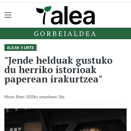
GORBEIALDEA
ALEAK 5 URTE
"Jende helduak gustuko
du herriko istorioak
paperean irakurtzea"
Mirian Biteri
2020ko urtarrilaren 18a