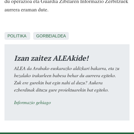
du operazioa eta Guardia Zibilaren Informazio Zerbitzuek
aurrera eraman dute.
POLITIKA
GORBEIALDEA
Izan zaitez ALEAkide!
ALEA da Arabako euskarazko aldizkari bakarra, eta zu
bezalako irakurleen babesa behar du aurrera egiteko.
Zuk ere gurekin bat egin nahi al duzu? Aukera
ezberdinak dituzu gure proiektuarekin bat egiteko.
Informazio gehiago