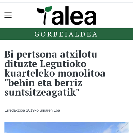
GORBEIALDEA
Bi pertsona atxilotu
dituzte Legutioko
kuarteleko monolitoa
"behin eta berriz
suntsitzeagatik"
Erredakzioa
2019ko urriaren 16a