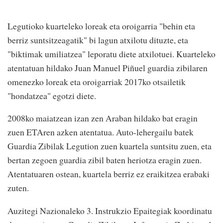
Legutioko kuarteleko loreak eta oroigarria "behin eta
berriz suntsitzeagatik" bi lagun atxilotu dituzte, eta
"biktimak umiliatzea" leporatu diete atxilotuei. Kuarteleko
atentatuan hildako Juan Manuel Piñuel guardia zibilaren
omenezko loreak eta oroigarriak 2017ko otsailetik
"hondatzea" egotzi diete.
2008ko maiatzean izan zen Araban hildako bat eragin
zuen ETAren azken atentatua. Auto-lehergailu batek
Guardia Zibilak Legution zuen kuartela suntsitu zuen, eta
bertan zegoen guardia zibil baten heriotza eragin zuen.
Atentatuaren ostean, kuartela berriz ez eraikitzea erabaki
zuten.
Auzitegi Nazionaleko 3. Instrukzio Epaitegiak koordinatu