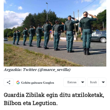
Argazkia: Twitter (@marce_sevilla)
Entzun
Itzuli
Gehitu gaitzazu Googlen
Guardia Zibilak egin ditu atxiloketak,
Bilbon eta Legution.