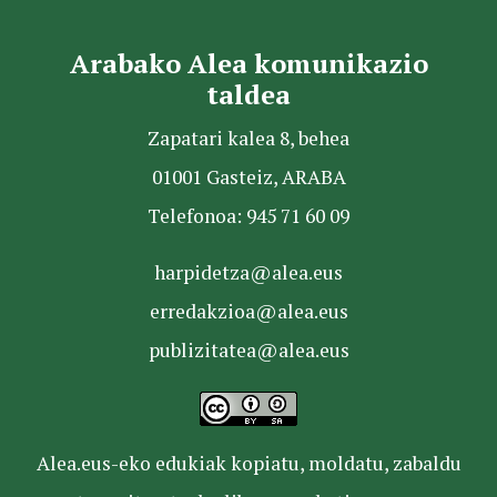
Arabako Alea komunikazio
taldea
Zapatari kalea 8, behea
01001 Gasteiz, ARABA
Telefonoa: 945 71 60 09
harpidetza@alea.eus
erredakzioa@alea.eus
publizitatea@alea.eus
Alea.eus-eko edukiak kopiatu, moldatu, zabaldu