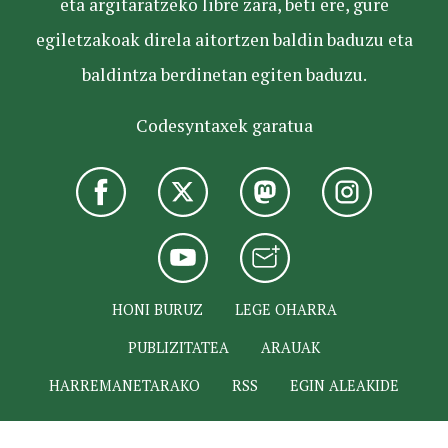
eta argitaratzeko libre zara, beti ere, gure
egiletzakoak direla aitortzen baldin baduzu eta
baldintza berdinetan egiten baduzu.
Codesyntaxek garatua
HONI BURUZ
LEGE OHARRA
PUBLIZITATEA
ARAUAK
HARREMANETARAKO
RSS
EGIN ALEAKIDE