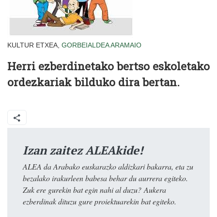
KULTUR ETXEA,
GORBEIALDEA
ARAMAIO
Herri ezberdinetako bertso eskoletako
ordezkariak bilduko dira bertan.
Izan zaitez ALEAkide!
ALEA da Arabako euskarazko aldizkari bakarra, eta zu
bezalako irakurleen babesa behar du aurrera egiteko.
Zuk ere gurekin bat egin nahi al duzu? Aukera
ezberdinak dituzu gure proiektuarekin bat egiteko.