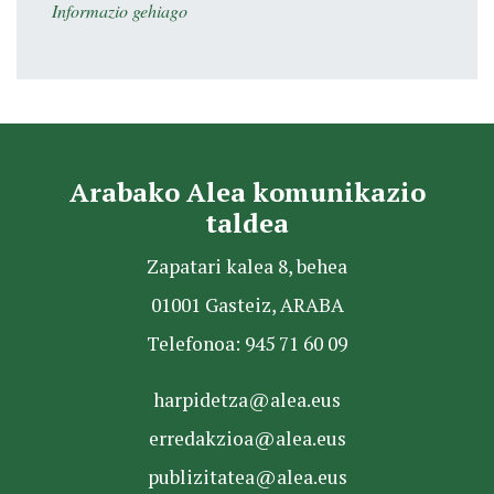
Informazio gehiago
Arabako Alea komunikazio
taldea
Zapatari kalea 8, behea
01001 Gasteiz, ARABA
Telefonoa: 945 71 60 09
harpidetza@alea.eus
erredakzioa@alea.eus
publizitatea@alea.eus