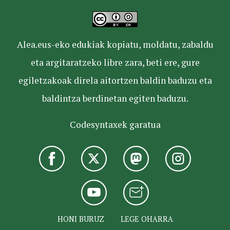
Alea.eus-eko edukiak kopiatu, moldatu, zabaldu
eta argitaratzeko libre zara, beti ere, gure
egiletzakoak direla aitortzen baldin baduzu eta
baldintza berdinetan egiten baduzu.
Codesyntaxek garatua
HONI BURUZ
LEGE OHARRA