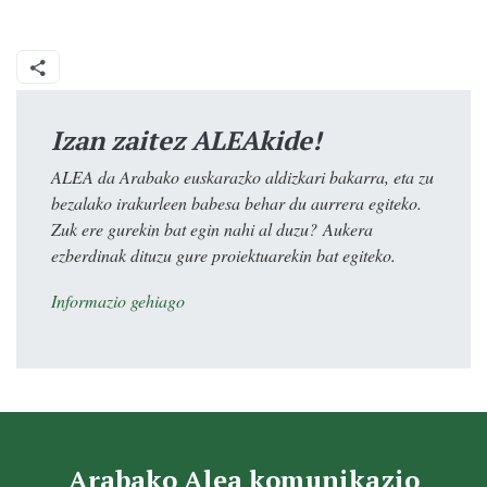
Izan zaitez ALEAkide!
ALEA da Arabako euskarazko aldizkari bakarra, eta zu
bezalako irakurleen babesa behar du aurrera egiteko.
Zuk ere gurekin bat egin nahi al duzu? Aukera
ezberdinak dituzu gure proiektuarekin bat egiteko.
Informazio gehiago
Arabako Alea komunikazio