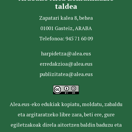
taldea
Zapatari kalea 8, behea
01001 Gasteiz, ARABA
Telefonoa: 945 71 60 09
harpidetza@alea.eus
erredakzioa@alea.eus
publizitatea@alea.eus
Alea.eus-eko edukiak kopiatu, moldatu, zabaldu
eta argitaratzeko libre zara, beti ere, gure
egiletzakoak direla aitortzen baldin baduzu eta