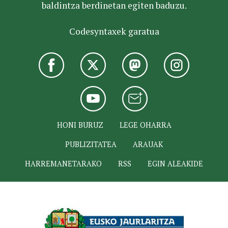
baldintza berdinetan egiten baduzu.
Codesyntaxek garatua
HONI BURUZ
LEGE OHARRA
PUBLIZITATEA
ARAUAK
HARREMANETARAKO
RSS
EGIN ALEAKIDE