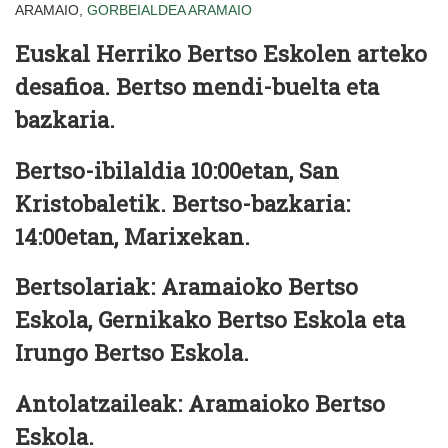
ARAMAIO,
GORBEIALDEA
ARAMAIO
Euskal Herriko Bertso Eskolen arteko
desafioa. Bertso mendi-buelta eta
bazkaria.
Bertso-ibilaldia 10:00etan, San
Kristobaletik. Bertso-bazkaria:
14:00etan, Marixekan.
Bertsolariak: Aramaioko Bertso
Eskola, Gernikako Bertso Eskola eta
Irungo Bertso Eskola.
Antolatzaileak: Aramaioko Bertso
Eskola.