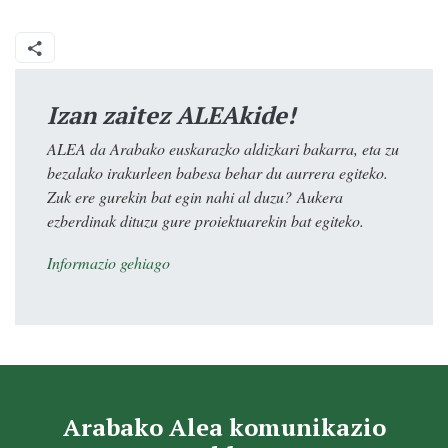
Izan zaitez ALEAkide!
ALEA da Arabako euskarazko aldizkari bakarra, eta zu
bezalako irakurleen babesa behar du aurrera egiteko.
Zuk ere gurekin bat egin nahi al duzu? Aukera
ezberdinak dituzu gure proiektuarekin bat egiteko.
Informazio gehiago
Arabako Alea komunikazio