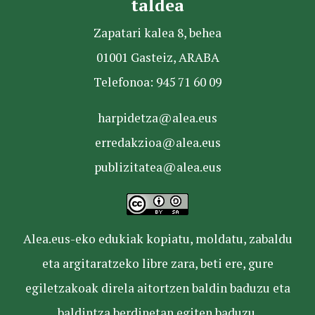
taldea
Zapatari kalea 8, behea
01001 Gasteiz, ARABA
Telefonoa: 945 71 60 09
harpidetza@alea.eus
erredakzioa@alea.eus
publizitatea@alea.eus
Alea.eus-eko edukiak kopiatu, moldatu, zabaldu
eta argitaratzeko libre zara, beti ere, gure
egiletzakoak direla aitortzen baldin baduzu eta
baldintza berdinetan egiten baduzu.