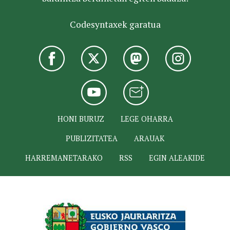
Codesyntaxek garatua
HONI BURUZ
LEGE OHARRA
PUBLIZITATEA
ARAUAK
HARREMANETARAKO
RSS
EGIN ALEAKIDE