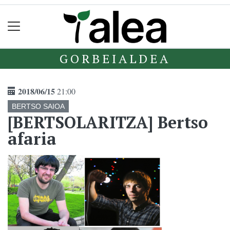
GORBEIALDEA
2018/06/15
21:00
BERTSO SAIOA
[BERTSOLARITZA] Bertso
afaria