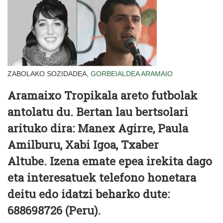
ZABOLAKO SOZIDADEA,
GORBEIALDEA
ARAMAIO
Aramaixo Tropikala areto futbolak
antolatu du. Bertan lau bertsolari
arituko dira: Manex Agirre, Paula
Amilburu, Xabi Igoa, Txaber
Altube. Izena emate epea irekita dago
eta interesatuek telefono honetara
deitu edo idatzi beharko dute:
688698726 (Peru).