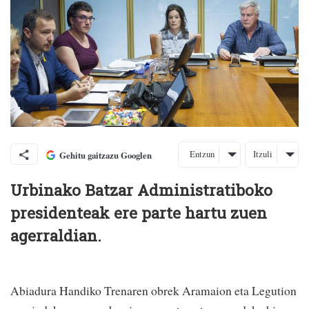
Entzun
Itzuli
Gehitu gaitzazu Googlen
Urbinako Batzar Administratiboko
presidenteak ere parte hartu zuen
agerraldian.
Abiadura Handiko Trenaren obrek Aramaion eta Legution