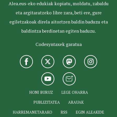
Alea.eus-eko edukiak kopiatu, moldatu, zabaldu
eta argitaratzeko libre zara, beti ere, gure
egiletzakoak direla aitortzen baldin baduzu eta
baldintza berdinetan egiten baduzu.
Codesyntaxek garatua
HONI BURUZ
LEGE OHARRA
PUBLIZITATEA
ARAUAK
HARREMANETARAKO
RSS
EGIN ALEAKIDE