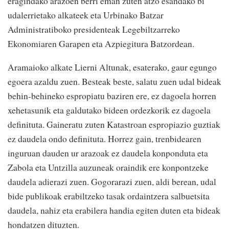
eragindako arazoen berri eman zuten atzo esandako bi
udalerrietako alkateek eta Urbinako Batzar
Administratiboko presidenteak Legebiltzarreko
Ekonomiaren Garapen eta Azpiegitura Batzordean.
Aramaioko alkate Lierni Altunak, esaterako, gaur egungo
egoera azaldu zuen. Besteak beste, salatu zuen udal bideak
behin-behineko espropiatu baziren ere, ez dagoela horren
xehetasunik eta galdutako bideen ordezkorik ez dagoela
definituta. Gaineratu zuten Katastroan espropiazio guztiak
ez daudela ondo definituta. Horrez gain, trenbidearen
inguruan dauden ur arazoak ez daudela konponduta eta
Zabola eta Untzilla auzuneak oraindik ere konpontzeke
daudela adierazi zuen. Gogorarazi zuen, aldi berean, udal
bide publikoak erabiltzeko tasak ordaintzera salbuetsita
daudela, nahiz eta erabilera handia egiten duten eta bideak
hondatzen dituzten.