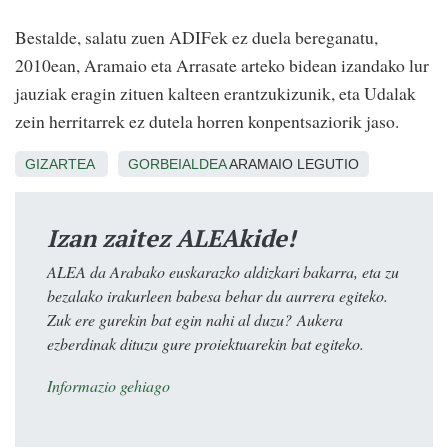
Bestalde, salatu zuen ADIFek ez duela bereganatu,
2010ean, Aramaio eta Arrasate arteko bidean izandako lur
jauziak eragin zituen kalteen erantzukizunik, eta Udalak
zein herritarrek ez dutela horren konpentsaziorik jaso.
GIZARTEA
GORBEIALDEA
ARAMAIO LEGUTIO
Izan zaitez ALEAkide!
ALEA da Arabako euskarazko aldizkari bakarra, eta zu
bezalako irakurleen babesa behar du aurrera egiteko.
Zuk ere gurekin bat egin nahi al duzu? Aukera
ezberdinak dituzu gure proiektuarekin bat egiteko.
Informazio gehiago