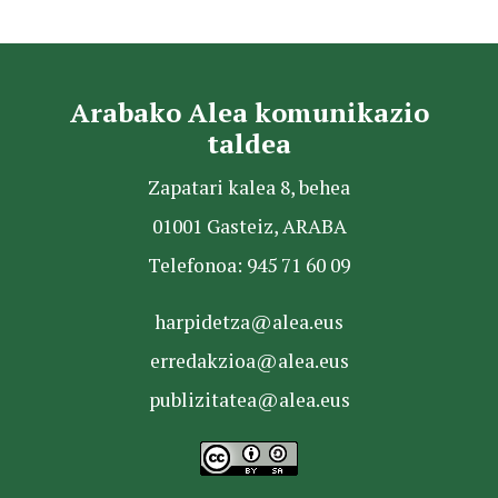
Arabako Alea komunikazio
taldea
Zapatari kalea 8, behea
01001 Gasteiz, ARABA
Telefonoa: 945 71 60 09
harpidetza@alea.eus
erredakzioa@alea.eus
publizitatea@alea.eus