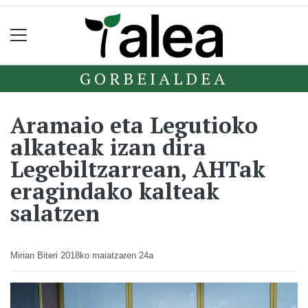
GORBEIALDEA
Aramaio eta Legutioko
alkateak izan dira
Legebiltzarrean, AHTak
eragindako kalteak
salatzen
Mirian Biteri
2018ko maiatzaren 24a