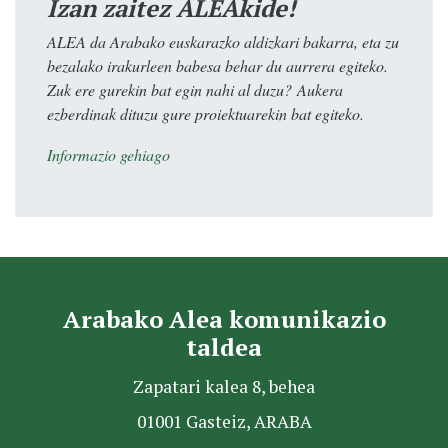
Izan zaitez ALEAkide!
ALEA da Arabako euskarazko aldizkari bakarra, eta zu
bezalako irakurleen babesa behar du aurrera egiteko.
Zuk ere gurekin bat egin nahi al duzu? Aukera
ezberdinak dituzu gure proiektuarekin bat egiteko.
Informazio gehiago
Arabako Alea komunikazio
taldea
Zapatari kalea 8, behea
01001 Gasteiz, ARABA