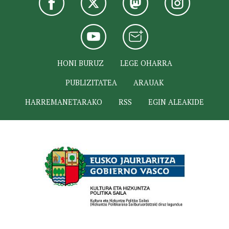
HONI BURUZ
LEGE OHARRA
PUBLIZITATEA
ARAUAK
HARREMANETARAKO
RSS
EGIN ALEAKIDE