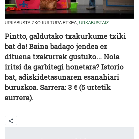
URKABUSTAIZKO KULTURA ETXEA,
URKABUSTAIZ
Pintto, galdutako txakurkume txiki
bat da! Baina badago jendea ez
dituena txakurrak gustuko... Nola
iritsi da garbitegi honetara? Istorio
bat, adiskidetasunaren esanahiari
buruzkoa.
Sarrera: 3 € (5 urtetik
aurrera).