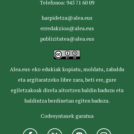
Telefonoa: 945 71 60 09
harpidetza@alea.eus
erredakzioa@alea.eus
publizitatea@alea.eus
Alea.eus-eko edukiak kopiatu, moldatu, zabaldu
eta argitaratzeko libre zara, beti ere, gure
egiletzakoak direla aitortzen baldin baduzu eta
baldintza berdinetan egiten baduzu.
Codesyntaxek garatua