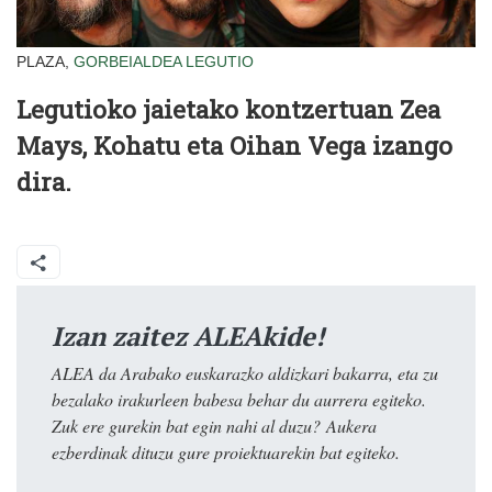
PLAZA,
GORBEIALDEA
LEGUTIO
Legutioko jaietako kontzertuan Zea
Mays, Kohatu eta Oihan Vega izango
dira.
Izan zaitez ALEAkide!
ALEA da Arabako euskarazko aldizkari bakarra, eta zu
bezalako irakurleen babesa behar du aurrera egiteko.
Zuk ere gurekin bat egin nahi al duzu? Aukera
ezberdinak dituzu gure proiektuarekin bat egiteko.