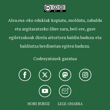
Alea.eus-eko edukiak kopiatu, moldatu, zabaldu
eta argitaratzeko libre zara, beti ere, gure
egiletzakoak direla aitortzen baldin baduzu eta
baldintza berdinetan egiten baduzu.
Codesyntaxek garatua
HONI BURUZ
LEGE OHARRA