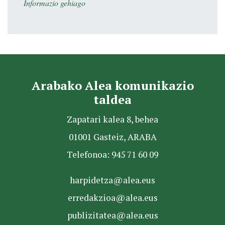
Informazio gehiago
Arabako Alea komunikazio
taldea
Zapatari kalea 8, behea
01001 Gasteiz, ARABA
Telefonoa: 945 71 60 09
harpidetza@alea.eus
erredakzioa@alea.eus
publizitatea@alea.eus