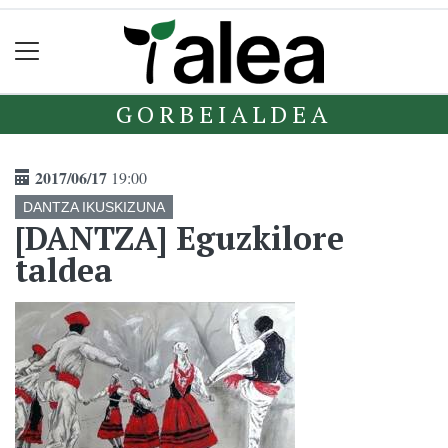
GORBEIALDEA
2017/06/17
19:00
DANTZA IKUSKIZUNA
[DANTZA] Eguzkilore
taldea