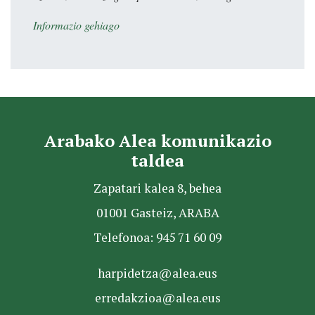
Informazio gehiago
Arabako Alea komunikazio
taldea
Zapatari kalea 8, behea
01001 Gasteiz, ARABA
Telefonoa: 945 71 60 09
harpidetza@alea.eus
erredakzioa@alea.eus