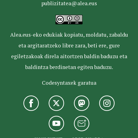
publizitatea@alea.eus
Alea.eus-eko edukiak kopiatu, moldatu, zabaldu
eta argitaratzeko libre zara, beti ere, gure
egiletzakoak direla aitortzen baldin baduzu eta
baldintza berdinetan egiten baduzu.
Codesyntaxek garatua