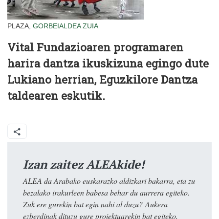
PLAZA,
GORBEIALDEA
ZUIA
Vital Fundazioaren programaren
harira dantza ikuskizuna egingo dute
Lukiano herrian, Eguzkilore Dantza
taldearen eskutik.
Izan zaitez ALEAkide!
ALEA da Arabako euskarazko aldizkari bakarra, eta zu
bezalako irakurleen babesa behar du aurrera egiteko.
Zuk ere gurekin bat egin nahi al duzu? Aukera
ezberdinak dituzu gure proiektuarekin bat egiteko.