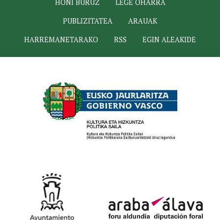
HONI BURUZ
LEGE OHARRA
PUBLIZITATEA
ARAUAK
HARREMANETARAKO
RSS
EGIN ALEAKIDE