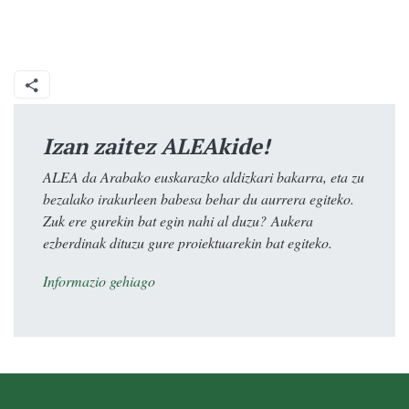
Izan zaitez ALEAkide!
ALEA da Arabako euskarazko aldizkari bakarra, eta zu
bezalako irakurleen babesa behar du aurrera egiteko.
Zuk ere gurekin bat egin nahi al duzu? Aukera
ezberdinak dituzu gure proiektuarekin bat egiteko.
Informazio gehiago