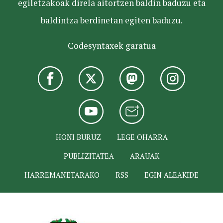
egiletzakoak direla aitortzen baldin baduzu eta
baldintza berdinetan egiten baduzu.
Codesyntaxek garatua
HONI BURUZ
LEGE OHARRA
PUBLIZITATEA
ARAUAK
HARREMANETARAKO
RSS
EGIN ALEAKIDE