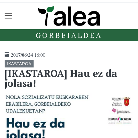
GORBEIALDEA
2017/06/24
16:00
IKASTAROA
[IKASTAROA] Hau ez da
jolasa!