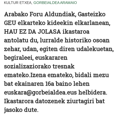
KULTUR ETXEA,
GORBEIALDEA
ARAMAIO
Arabako Foru Aldundiak, Gasteizko
GEU elkarteko kideekin elkarlanean,
HAU EZ DA JOLASA ikastaroa
antolatu du, lurralde historiko osoan
zehar, udan, egiten diren udalekuetan,
begiraleei, euskararen
sozializaziorako tresnak
emateko.Izena emateko, bidali mezu
bat ekainaren 16a baino lehen
euskara@gorbeialdea.eus helbidera.
Ikastarora datozenek ziurtagiri bat
jasoko dute.