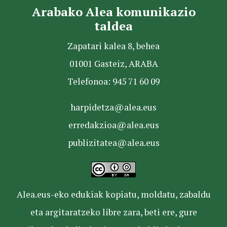
Arabako Alea komunikazio
taldea
Zapatari kalea 8, behea
01001 Gasteiz, ARABA
Telefonoa: 945 71 60 09
harpidetza@alea.eus
erredakzioa@alea.eus
publizitatea@alea.eus
Alea.eus-eko edukiak kopiatu, moldatu, zabaldu
eta argitaratzeko libre zara, beti ere, gure