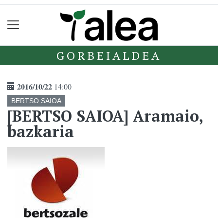
GORBEIALDEA
2016/10/22
14:00
BERTSO SAIOA
[BERTSO SAIOA] Aramaio,
bazkaria