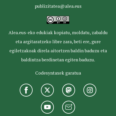
publizitatea@alea.eus
Alea.eus-eko edukiak kopiatu, moldatu, zabaldu
eta argitaratzeko libre zara, beti ere, gure
egiletzakoak direla aitortzen baldin baduzu eta
baldintza berdinetan egiten baduzu.
Codesyntaxek garatua