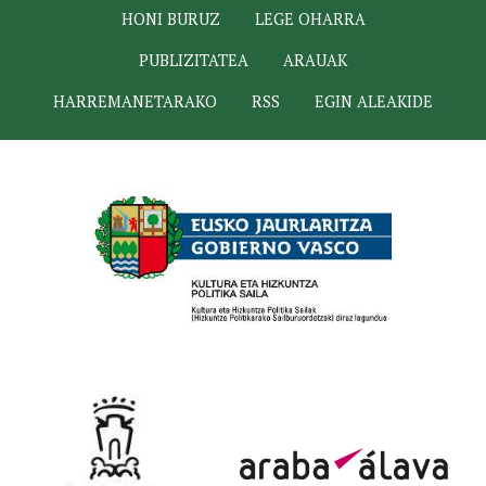
HONI BURUZ
LEGE OHARRA
PUBLIZITATEA
ARAUAK
HARREMANETARAKO
RSS
EGIN ALEAKIDE