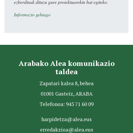
ezberdinak dituzu gure proiektuarekin bat egiteko.
Informazio gehiago
Arabako Alea komunikazio
taldea
Zapatari kalea 8, behea
01001 Gasteiz, ARABA
Telefonoa: 945 71 60 09
harpidetza@alea.eus
erredakzioa@alea.eus