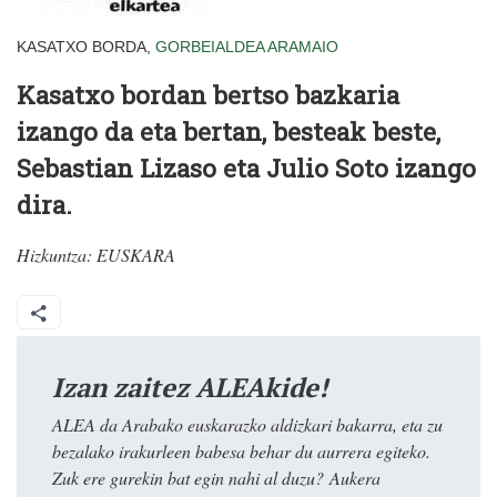
KASATXO BORDA,
GORBEIALDEA
ARAMAIO
Kasatxo bordan bertso bazkaria
izango da eta bertan, besteak beste,
Sebastian Lizaso eta Julio Soto izango
dira.
Hizkuntza:
EUSKARA
Izan zaitez ALEAkide!
ALEA da Arabako euskarazko aldizkari bakarra, eta zu
bezalako irakurleen babesa behar du aurrera egiteko.
Zuk ere gurekin bat egin nahi al duzu? Aukera