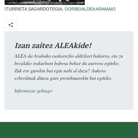
ITURRIETA SAGARDOTEGIA,
GORBEIALDEA
ARAMAIO
Izan zaitez ALEAkide!
ALEA da Arabako euskarazko aldizkari bakarra, eta zu
bezalako irakurleen babesa behar du aurrera egiteko.
Zuk ere gurekin bat egin nahi al duzu? Aukera
ezberdinak dituzu gure proiektuarekin bat egiteko.
Informazio gehiago