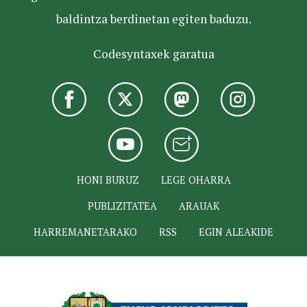
baldintza berdinetan egiten baduzu.
Codesyntaxek garatua
HONI BURUZ
LEGE OHARRA
PUBLIZITATEA
ARAUAK
HARREMANETARAKO
RSS
EGIN ALEAKIDE