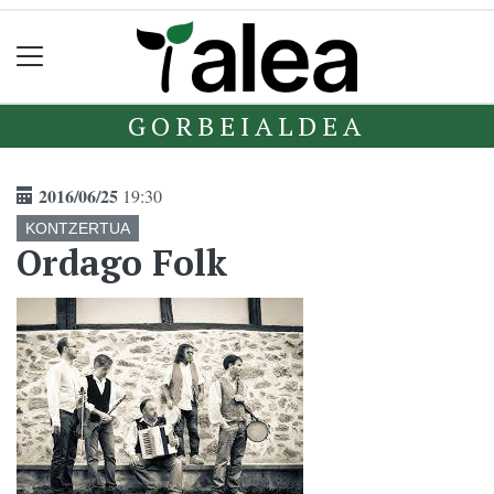
GORBEIALDEA
2016/06/25
19:30
KONTZERTUA
Ordago Folk