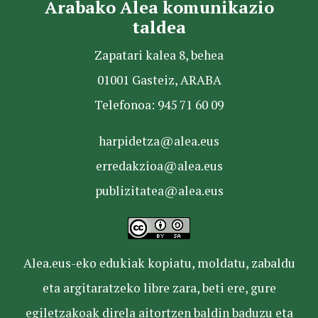
Arabako Alea komunikazio
taldea
Zapatari kalea 8, behea
01001 Gasteiz, ARABA
Telefonoa: 945 71 60 09
harpidetza@alea.eus
erredakzioa@alea.eus
publizitatea@alea.eus
Alea.eus-eko edukiak kopiatu, moldatu, zabaldu
eta argitaratzeko libre zara, beti ere, gure
egiletzakoak direla aitortzen baldin baduzu eta