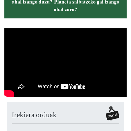
ahal izango duzu? Planeta salbatzeko gai izango
ahal zara?
Irekiera orduak