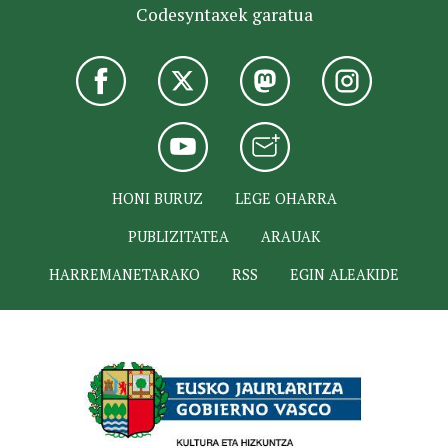
Codesyntaxek garatua
HONI BURUZ
LEGE OHARRA
PUBLIZITATEA
ARAUAK
HARREMANETARAKO
RSS
EGIN ALEAKIDE