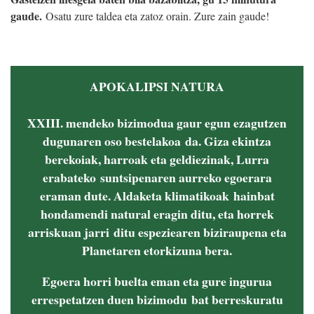
gaude.
Osatu zure taldea eta zatoz orain. Zure zain gaude!
APOKALIPSI NATURA
XXIII. mendeko bizimodua gaur egun ezagutzen
dugunaren oso bestelakoa da. Giza ekintza
berekoiak, harroak eta geldiezinak, Lurra
erabateko suntsipenaren aurreko egoerara
eraman dute. Aldaketa klimatikoak hainbat
hondamendi natural eragin ditu, eta horrek
arriskuan jarri ditu espeziearen biziraupena eta
Planetaren etorkizuna bera.
Egoera horri buelta eman eta gure ingurua
errespetatzen duen bizimodu bat berreskuratu