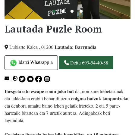
Lautada Puzle Room
Lautada: Barrundia
Lubiarte Kalea
,
01206
Idatzi Whatsapp-a
Deitu 699-54-40-88
|
Ihesgela edo escape room joko bat
da, non zure trebetasunak
enigma batzuk konpontzeko
eta talde-lana erabili behar dituzun
eta denbora amaitu baino lehen gelatik irteteko. 2 eta 5 parte-
hartzaile bitartean eta 7 urtetik aurrera. Adingabeak beti
lagunduta.
Gasteizen ihesgela baten bila bazabiltza, gu 15 minutura