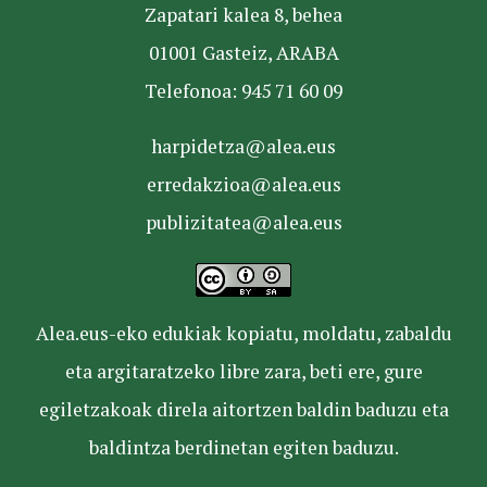
Zapatari kalea 8, behea
01001 Gasteiz, ARABA
Telefonoa: 945 71 60 09
harpidetza@alea.eus
erredakzioa@alea.eus
publizitatea@alea.eus
Alea.eus-eko edukiak kopiatu, moldatu, zabaldu
eta argitaratzeko libre zara, beti ere, gure
egiletzakoak direla aitortzen baldin baduzu eta
baldintza berdinetan egiten baduzu.