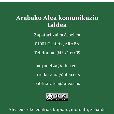
Arabako Alea komunikazio
taldea
Zapatari kalea 8, behea
01001 Gasteiz, ARABA
Telefonoa: 945 71 60 09
harpidetza@alea.eus
erredakzioa@alea.eus
publizitatea@alea.eus
Alea.eus-eko edukiak kopiatu, moldatu, zabaldu