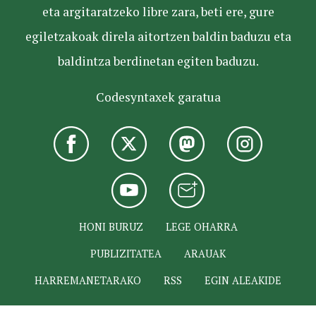
eta argitaratzeko libre zara, beti ere, gure
egiletzakoak direla aitortzen baldin baduzu eta
baldintza berdinetan egiten baduzu.
Codesyntaxek garatua
HONI BURUZ
LEGE OHARRA
PUBLIZITATEA
ARAUAK
HARREMANETARAKO
RSS
EGIN ALEAKIDE