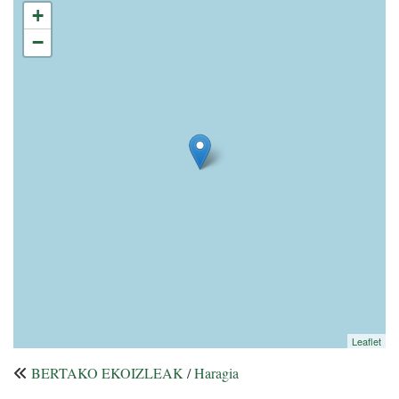
+
−
Leaflet
BERTAKO EKOIZLEAK
/
Haragia