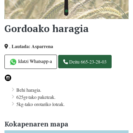
Gordoako haragia
Lautada: Asparrena
,
Idatzi Whatsapp-a
Deitu 665-23-28-03
Behi haragia.
625gr-tako paketeak.
5kg-tako orotariko loteak.
Kokapenaren mapa