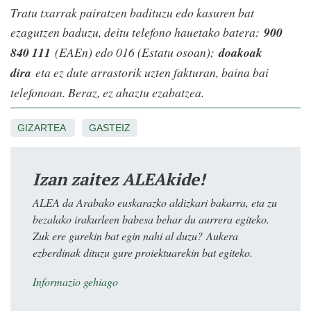
Tratu txarrak pairatzen badituzu edo kasuren bat
ezagutzen baduzu, deitu telefono hauetako batera:
900
840 111
(EAEn) edo 016 (Estatu osoan);
doakoak
dira
eta ez dute arrastorik uzten fakturan, baina bai
telefonoan. Beraz, ez ahaztu ezabatzea.
GIZARTEA
GASTEIZ
Izan zaitez ALEAkide!
ALEA da Arabako euskarazko aldizkari bakarra, eta zu
bezalako irakurleen babesa behar du aurrera egiteko.
Zuk ere gurekin bat egin nahi al duzu? Aukera
ezberdinak dituzu gure proiektuarekin bat egiteko.
Informazio gehiago