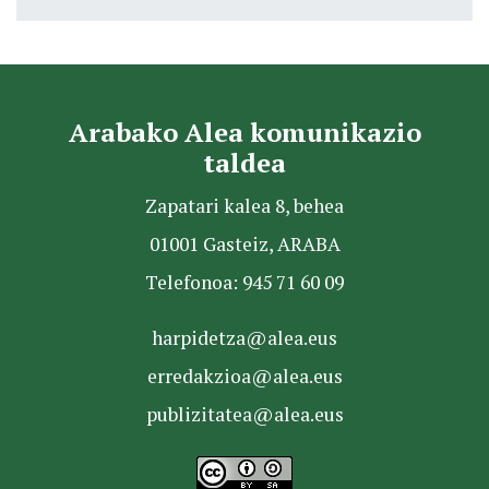
Arabako Alea komunikazio
taldea
Zapatari kalea 8, behea
01001 Gasteiz, ARABA
Telefonoa: 945 71 60 09
harpidetza@alea.eus
erredakzioa@alea.eus
publizitatea@alea.eus