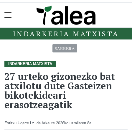
INDARKERIA MATXISTA
SARRERA
INDARKERIA MATXISTA
27 urteko gizonezko bat
atxilotu dute Gasteizen
bikotekideari
erasotzeagatik
Estitxu Ugarte Lz. de Arkaute
2026ko uztailaren 8a