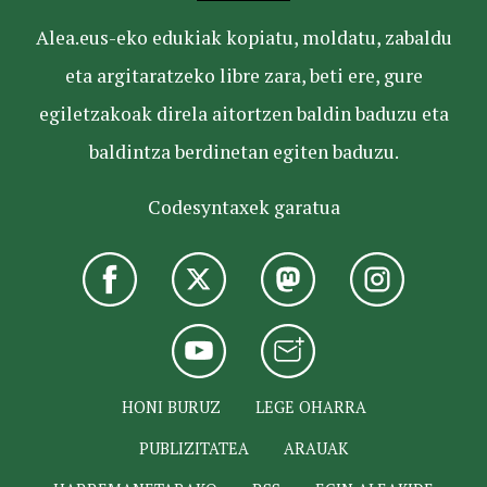
Alea.eus-eko edukiak kopiatu, moldatu, zabaldu
eta argitaratzeko libre zara, beti ere, gure
egiletzakoak direla aitortzen baldin baduzu eta
baldintza berdinetan egiten baduzu.
Codesyntaxek garatua
HONI BURUZ
LEGE OHARRA
PUBLIZITATEA
ARAUAK