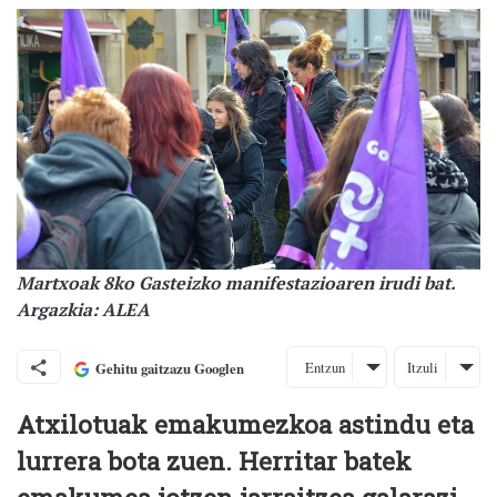
Martxoak 8ko Gasteizko manifestazioaren irudi bat.
Argazkia: ALEA
Entzun
Itzuli
Gehitu gaitzazu Googlen
Atxilotuak emakumezkoa astindu eta
lurrera bota zuen. Herritar batek