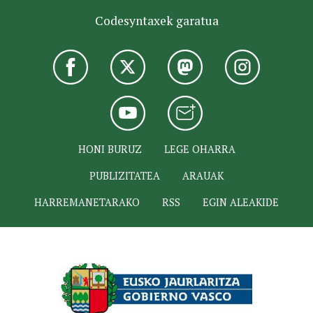
Codesyntaxek garatua
HONI BURUZ
LEGE OHARRA
PUBLIZITATEA
ARAUAK
HARREMANETARAKO
RSS
EGIN ALEAKIDE