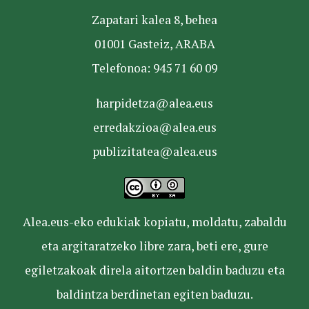
Zapatari kalea 8, behea
01001 Gasteiz, ARABA
Telefonoa: 945 71 60 09
harpidetza@alea.eus
erredakzioa@alea.eus
publizitatea@alea.eus
Alea.eus-eko edukiak kopiatu, moldatu, zabaldu
eta argitaratzeko libre zara, beti ere, gure
egiletzakoak direla aitortzen baldin baduzu eta
baldintza berdinetan egiten baduzu.