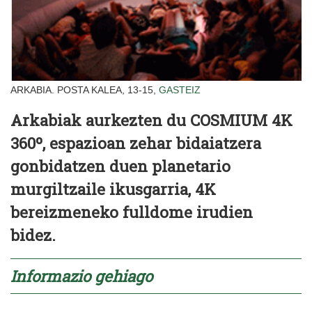
ARKABIA. POSTA KALEA, 13-15,
GASTEIZ
Arkabiak aurkezten du COSMIUM 4K
360º, espazioan zehar bidaiatzera
gonbidatzen duen planetario
murgiltzaile ikusgarria, 4K
bereizmeneko fulldome irudien
bidez.
Informazio gehiago