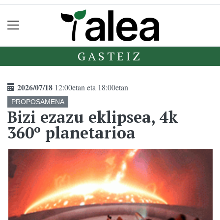
GASTEIZ
2026/07/18
12:00etan eta 18:00etan
PROPOSAMENA
Bizi ezazu eklipsea, 4k
360º planetarioa