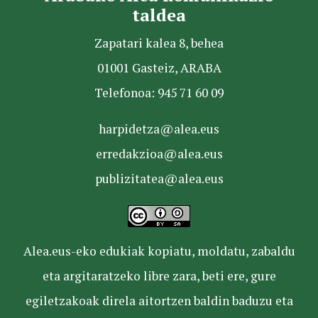
taldea
Zapatari kalea 8, behea
01001 Gasteiz, ARABA
Telefonoa: 945 71 60 09
harpidetza@alea.eus
erredakzioa@alea.eus
publizitatea@alea.eus
Alea.eus-eko edukiak kopiatu, moldatu, zabaldu
eta argitaratzeko libre zara, beti ere, gure
egiletzakoak direla aitortzen baldin baduzu eta