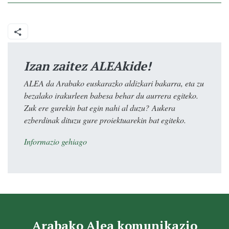
Izan zaitez ALEAkide!
ALEA da Arabako euskarazko aldizkari bakarra, eta zu
bezalako irakurleen babesa behar du aurrera egiteko.
Zuk ere gurekin bat egin nahi al duzu? Aukera
ezberdinak dituzu gure proiektuarekin bat egiteko.
Informazio gehiago
Arabako Alea komunikazio