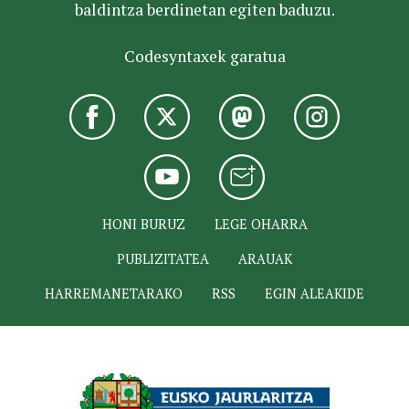
baldintza berdinetan egiten baduzu.
Codesyntaxek garatua
HONI BURUZ
LEGE OHARRA
PUBLIZITATEA
ARAUAK
HARREMANETARAKO
RSS
EGIN ALEAKIDE