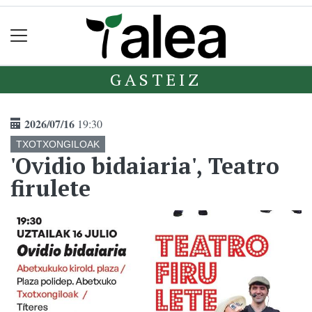
GASTEIZ
2026/07/16
19:30
TXOTXONGILOAK
'Ovidio bidaiaria', Teatro
firulete