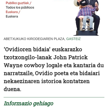
ABETXUKUKO KIRODEGIAREN PLAZA,
GASTEIZ
'Ovidioren bidaia' euskarazko
txotxongilo-lanak John Patrick
Wayne cowboy logale eta kantaria du
narratzaile, Ovidio poeta eta bidaiari
nekaezinaren istorioa kontatzen
duena.
Informazio gehiago