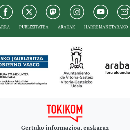
ARRA
PUBLIZITATEA
ARAUAK
HARREMANETARAKO
Gertuko informazioa, euskaraz