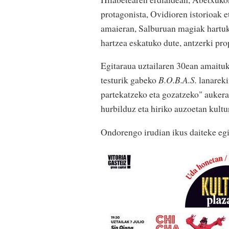
protagonista, Ovidioren istorioak 
amaieran, Salburuan magiak hartuk
hartzea eskatuko dute, antzerki pr
Egitaraua uztailaren 30ean amaituk
testurik gabeko
B.O.B.A.S.
lanareki
partekatzeko eta gozatzeko" aukera
hurbilduz eta hiriko auzoetan kultur
Ondorengo irudian ikus daiteke egi