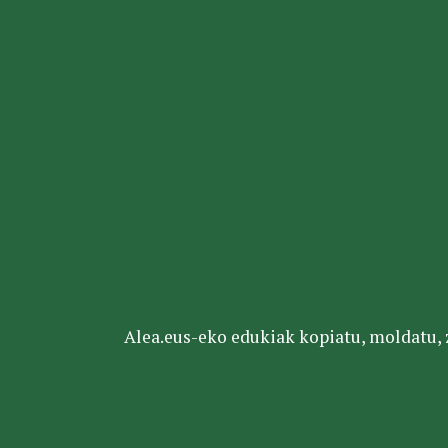
Alea.eus-eko edukiak kopiatu, moldatu, za