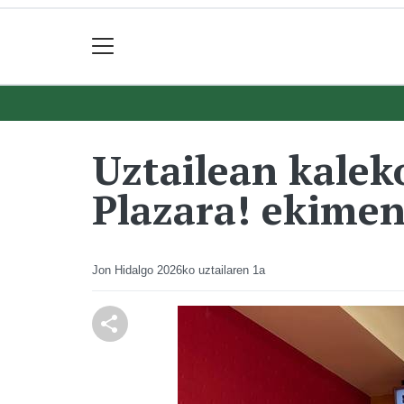
Uztailean kalek
Plazara! ekime
Jon Hidalgo
2026ko uztailaren 1a