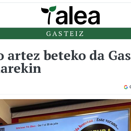
GASTEIZ
o artez beteko da Gas
narekin