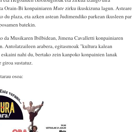
eta Orain-Bi konpainiaren
Mute
zirku ikuskizuna lagun. Astear
o du plaza, eta azken astean Judimendiko parkean ikusleen par
oposamen batekin.
o da Musikaren Ibilbidean, Jimena Cavalletti konpainiaren
n. Antolatzaileen arabera, egitasmoak "kultura kalean
 eskaini nahi du, bertako zein kanpoko konpainien lanak
 giroa sustatuz.
tarau osoa: