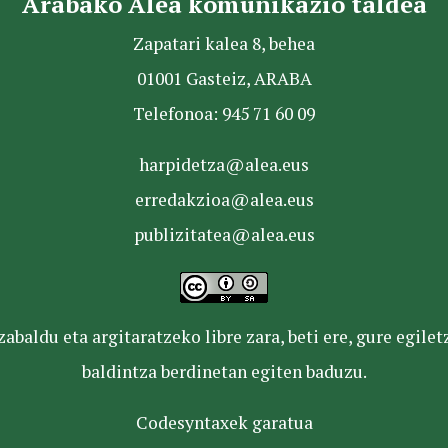
Arabako Alea komunikazio taldea
Zapatari kalea 8, behea
01001 Gasteiz, ARABA
Telefonoa: 945 71 60 09
harpidetza@alea.eus
erredakzioa@alea.eus
publizitatea@alea.eus
baldu eta argitaratzeko libre zara, beti ere, gure egile
baldintza berdinetan egiten baduzu.
Codesyntaxek garatua