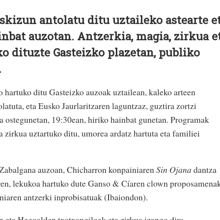
skizun antolatu ditu uztaileko astearte e
inbat auzotan. Antzerkia, magia, zirkua e
o dituzte Gasteizko plazetan, publiko
.
o hartuko ditu Gasteizko auzoak uztailean, kaleko arteen
latuta, eta Eusko Jaurlaritzaren laguntzaz, guztira zortzi
eta ostegunetan, 19:30ean, hiriko hainbat gunetan. Programak
a zirkua uztartuko ditu, umorea ardatz hartuta eta familiei
a Zabalgana auzoan, Chicharron konpainiaren
Sin Ojana
dantza
ren, lekukoa hartuko dute Ganso & Cíaren clown proposamena
niaren antzerki inprobisatuak (Ibaiondon).
 eta Hegoalden txotxongiloak eta zirkua izango dira