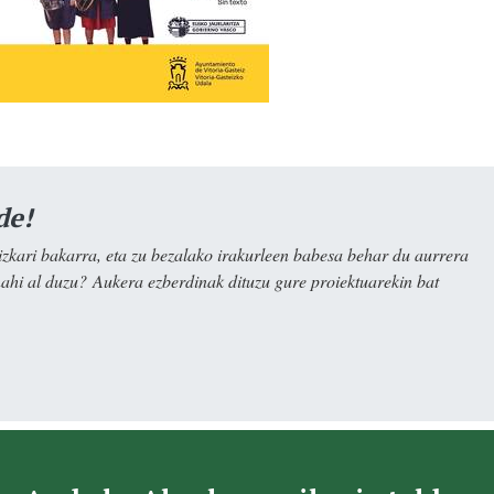
de!
kari bakarra, eta zu bezalako irakurleen babesa behar du aurrera
nahi al duzu? Aukera ezberdinak dituzu gure proiektuarekin bat