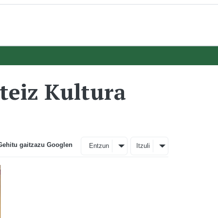
teiz Kultura
Gehitu gaitzazu Googlen
Entzun
Itzuli