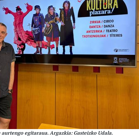
 aurtengo egitaraua. Argazkia: Gasteizko Udala.