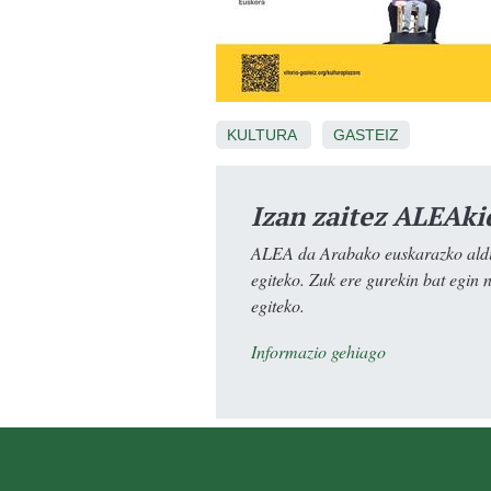
KULTURA
GASTEIZ
Izan zaitez ALEAki
ALEA da Arabako euskarazko aldiz
egiteko. Zuk ere gurekin bat egin 
egiteko.
Informazio gehiago