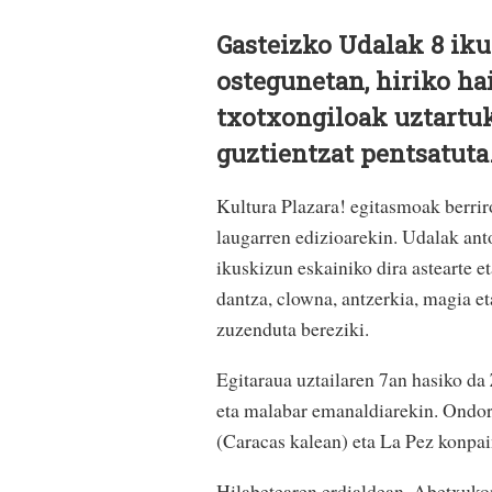
Gasteizko Udalak 8 iku
ostegunetan, hiriko ha
txotxongiloak uztartuk
guztientzat pentsatuta
Kultura Plazara! egitasmoak berrir
laugarren edizioarekin. Udalak anto
ikuskizun eskainiko dira astearte 
dantza, clowna, antzerkia, magia et
zuzenduta bereziki.
Egitaraua uztailaren 7an hasiko d
eta malabar emanaldiarekin. Ondo
(Caracas kalean) eta La Pez konpai
Hilabetearen erdialdean, Abetxukon