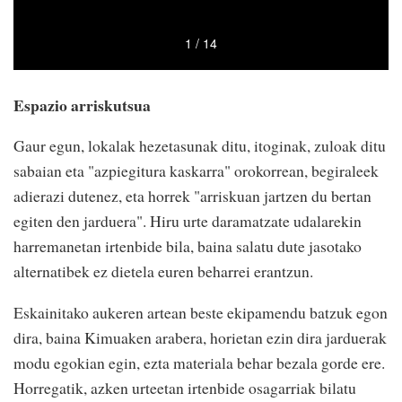
Espazio arriskutsua
Gaur egun, lokalak hezetasunak ditu, itoginak, zuloak ditu
sabaian eta "azpiegitura kaskarra" orokorrean, begiraleek
adierazi dutenez, eta horrek "arriskuan jartzen du bertan
egiten den jarduera". Hiru urte daramatzate udalarekin
harremanetan irtenbide bila, baina salatu dute jasotako
alternatibek ez dietela euren beharrei erantzun.
Eskainitako aukeren artean beste ekipamendu batzuk egon
dira, baina Kimuaken arabera, horietan ezin dira jarduerak
modu egokian egin, ezta materiala behar bezala gorde ere.
Horregatik, azken urteetan irtenbide osagarriak bilatu