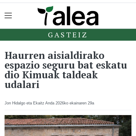
GASTEIZ
Haurren aisialdirako
espazio seguru bat eskatu
dio Kimuak taldeak
udalari
Jon Hidalgo eta Ekaitz Anda
2026ko ekainaren 29a