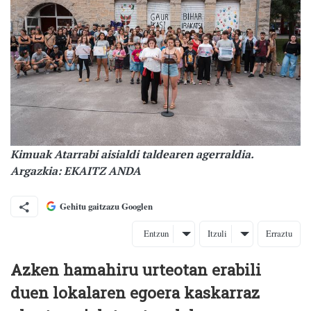
Kimuak Atarrabi aisialdi taldearen agerraldia.
Argazkia: EKAITZ ANDA
Gehitu gaitzazu Googlen
Entzun
Itzuli
Erraztu
Azken hamahiru urteotan erabili
duen lokalaren egoera kaskarraz