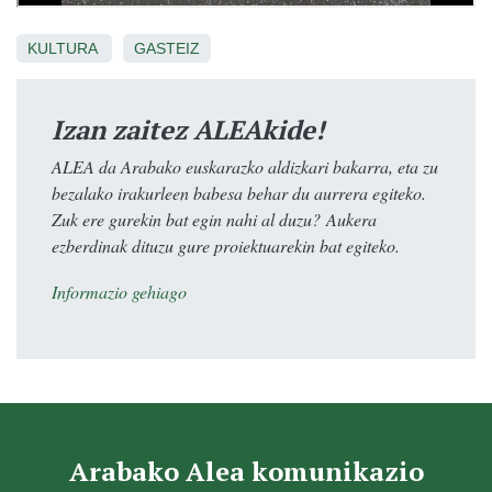
KULTURA
GASTEIZ
Izan zaitez ALEAkide!
ALEA da Arabako euskarazko aldizkari bakarra, eta zu
bezalako irakurleen babesa behar du aurrera egiteko.
Zuk ere gurekin bat egin nahi al duzu? Aukera
ezberdinak dituzu gure proiektuarekin bat egiteko.
Informazio gehiago
Arabako Alea komunikazio