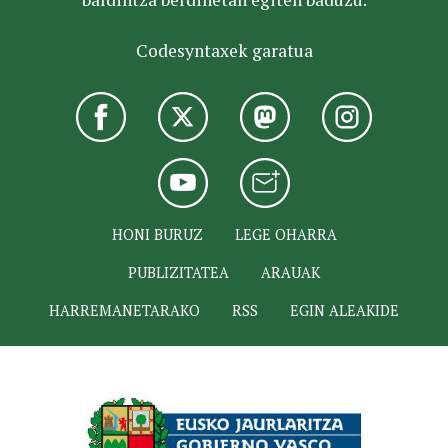
Codesyntaxek garatua
HONI BURUZ
LEGE OHARRA
PUBLIZITATEA
ARAUAK
HARREMANETARAKO
RSS
EGIN ALEAKIDE