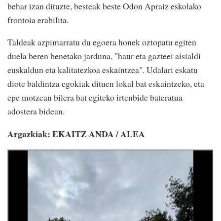
behar izan dituzte, besteak beste Odon Apraiz eskolako
frontoia erabilita.
Taldeak azpimarratu du egoera honek oztopatu egiten
duela beren benetako jarduna, "haur eta gazteei aisialdi
euskaldun eta kalitatezkoa eskaintzea". Udalari eskatu
diote baldintza egokiak dituen lokal bat eskaintzeko, eta
epe motzean bilera bat egiteko irtenbide bateratua
adostera bidean.
Argazkiak: EKAITZ ANDA / ALEA