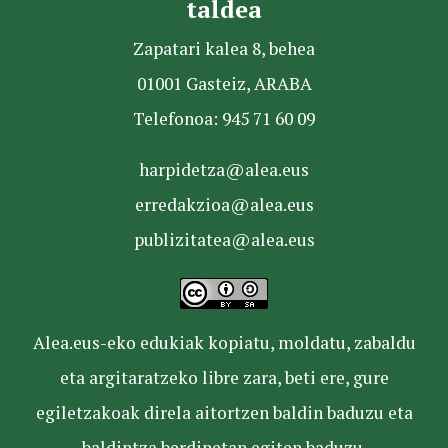
taldea
Zapatari kalea 8, behea
01001 Gasteiz, ARABA
Telefonoa: 945 71 60 09
harpidetza@alea.eus
erredakzioa@alea.eus
publizitatea@alea.eus
Alea.eus-eko edukiak kopiatu, moldatu, zabaldu
eta argitaratzeko libre zara, beti ere, gure
egiletzakoak direla aitortzen baldin baduzu eta
baldintza berdinetan egiten baduzu.