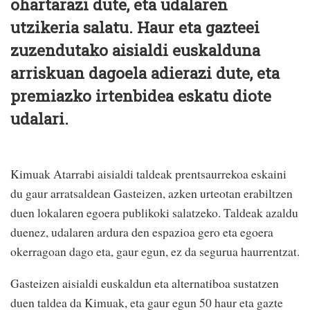
ohartarazi dute, eta udalaren
utzikeria salatu. Haur eta gazteei
zuzendutako aisialdi euskalduna
arriskuan dagoela adierazi dute, eta
premiazko irtenbidea eskatu diote
udalari.
Kimuak Atarrabi aisialdi taldeak prentsaurrekoa eskaini
du gaur arratsaldean Gasteizen, azken urteotan erabiltzen
duen lokalaren egoera publikoki salatzeko. Taldeak azaldu
duenez, udalaren ardura den espazioa gero eta egoera
okerragoan dago eta, gaur egun, ez da segurua haurrentzat.
Gasteizen aisialdi euskaldun eta alternatiboa sustatzen
duen taldea da Kimuak, eta gaur egun 50 haur eta gazte