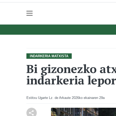
INDARKERIA MATXISTA
Bi gizonezko atx
indarkeria lepo
Estitxu Ugarte Lz. de Arkaute
2026ko ekainaren 29a