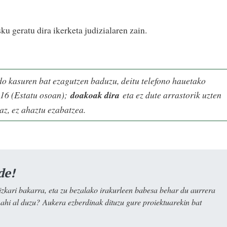
u geratu dira ikerketa judizialaren zain.
do kasuren bat ezagutzen baduzu, deitu telefono hauetako
16 (Estatu osoan);
doakoak dira
eta ez dute arrastorik uzten
az, ez ahaztu ezabatzea.
de!
kari bakarra, eta zu bezalako irakurleen babesa behar du aurrera
nahi al duzu? Aukera ezberdinak dituzu gure proiektuarekin bat