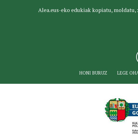
Alea.eus-eko edukiak kopiatu, moldatu, za
HONI BURUZ
LEGE OH