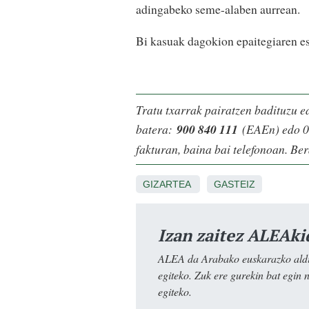
adingabeko seme-alaben aurrean.
Bi kasuak dagokion epaitegiaren esk
Tratu txarrak pairatzen badituzu e
batera:
900 840 111
(EAEn) edo 0
fakturan, baina bai telefonoan. Ber
GIZARTEA
GASTEIZ
Izan zaitez ALEAki
ALEA da Arabako euskarazko aldiz
egiteko. Zuk ere gurekin bat egin 
egiteko.