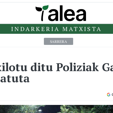
INDARKERIA MATXISTA
SARRERA
ilotu ditu Poliziak 
ratuta