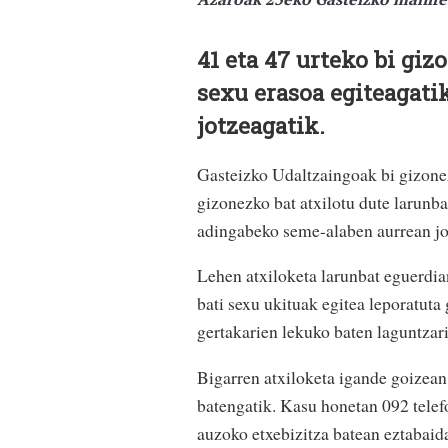
41 eta 47 urteko bi giz
sexu erasoa egiteagati
jotzeagatik.
Gasteizko Udaltzaingoak bi gizonez
gizonezko bat atxilotu dute larunba
adingabeko seme-alaben aurrean jo
Lehen atxiloketa larunbat eguerdi
bati sexu ukituak egitea leporatut
gertakarien lekuko baten laguntzari 
Bigarren atxiloketa igande goizean 
batengatik. Kasu honetan 092 tele
auzoko etxebizitza batean eztabaida