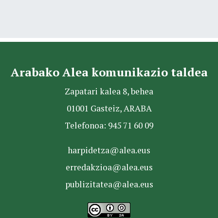
Arabako Alea komunikazio taldea
Zapatari kalea 8, behea
01001 Gasteiz, ARABA
Telefonoa: 945 71 60 09
harpidetza@alea.eus
erredakzioa@alea.eus
publizitatea@alea.eus