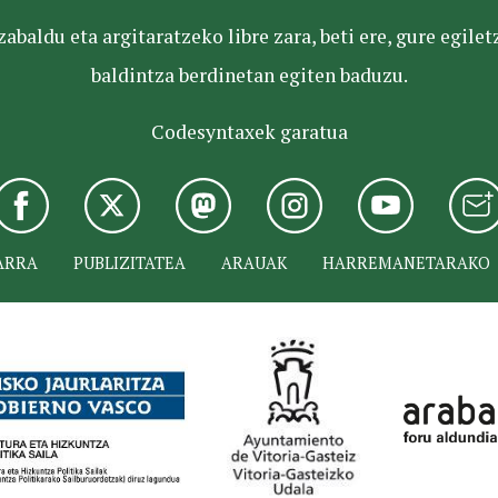
baldu eta argitaratzeko libre zara, beti ere, gure egile
baldintza berdinetan egiten baduzu.
Codesyntaxek garatua
ARRA
PUBLIZITATEA
ARAUAK
HARREMANETARAKO