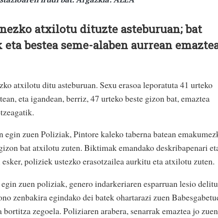
onezko atxilotu dituzte asteburuan; bat
k eta bestea seme-alaben aurrean emazte
ko atxilotu ditu asteburuan. Sexu erasoa leporatuta 41 urteko
tean, eta igandean, berriz, 47 urteko beste gizon bat, emaztea
tzeagatik.
an egin zuen Poliziak, Pintore kaleko taberna batean emakumez
a gizon bat atxilotu zuten. Biktimak emandako deskribapenari et
esker, poliziek ustezko erasotzailea aurkitu eta atxilotu zuten.
egin zuen poliziak, genero indarkeriaren esparruan lesio delitu
fono zenbakira egindako dei batek ohartarazi zuen Babesgabetu
 bortitza zegoela. Poliziaren arabera, senarrak emaztea jo zuen