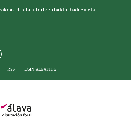
tzakoak direla aitortzen baldin baduzu eta
RSS
EGIN ALEAKIDE