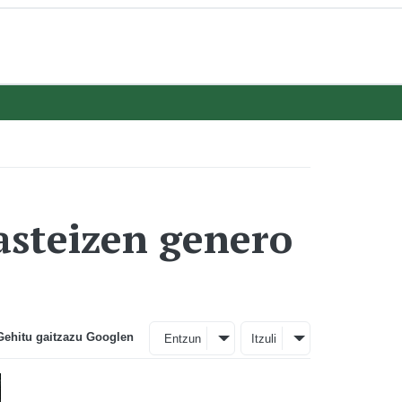
Gasteizen genero
Gehitu gaitzazu Googlen
Entzun
Itzuli