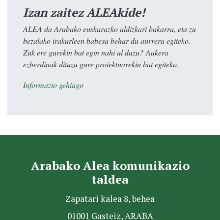
Izan zaitez ALEAkide!
ALEA da Arabako euskarazko aldizkari bakarra, eta zu
bezalako irakurleen babesa behar du aurrera egiteko.
Zuk ere gurekin bat egin nahi al duzu? Aukera
ezberdinak dituzu gure proiektuarekin bat egiteko.
Informazio gehiago
Arabako Alea komunikazio
taldea
Zapatari kalea 8, behea
01001 Gasteiz, ARABA