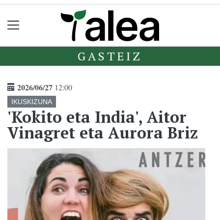
GASTEIZ
2026/06/27
12:00
IKUSKIZUNA
'Kokito eta India', Aitor
Vinagret eta Aurora Briz