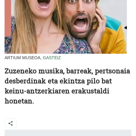
ARTIUM MUSEOA,
GASTEIZ
Zuzeneko musika, barreak, pertsonaia
desberdinak eta ekintza pilo bat
keinu-antzerkiaren erakustaldi
honetan.