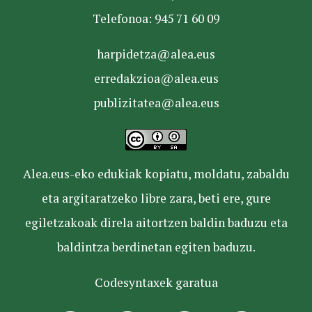
Telefonoa: 945 71 60 09
harpidetza@alea.eus
erredakzioa@alea.eus
publizitatea@alea.eus
Alea.eus-eko edukiak kopiatu, moldatu, zabaldu
eta argitaratzeko libre zara, beti ere, gure
egiletzakoak direla aitortzen baldin baduzu eta
baldintza berdinetan egiten baduzu.
Codesyntaxek garatua