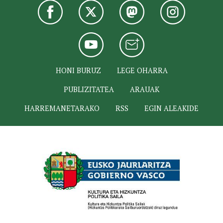
HONI BURUZ
LEGE OHARRA
PUBLIZITATEA
ARAUAK
HARREMANETARAKO
RSS
EGIN ALEAKIDE