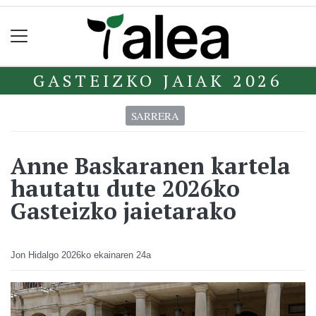
GASTEIZKO JAIAK 2026
SARRERA
Anne Baskaranen kartela
hautatu dute 2026ko
Gasteizko jaietarako
Jon Hidalgo
2026ko ekainaren 24a