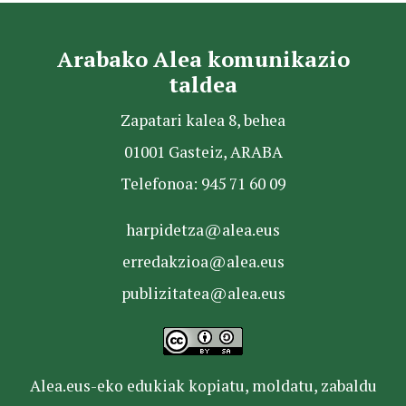
Arabako Alea komunikazio
taldea
Zapatari kalea 8, behea
01001 Gasteiz, ARABA
Telefonoa: 945 71 60 09
harpidetza@alea.eus
erredakzioa@alea.eus
publizitatea@alea.eus
Alea.eus-eko edukiak kopiatu, moldatu, zabaldu