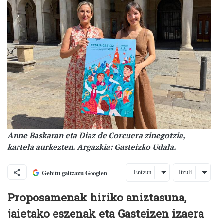
Anne Baskaran eta Diaz de Corcuera zinegotzia,
kartela aurkezten. Argazkia: Gasteizko Udala.
Entzun
Itzuli
Gehitu gaitzazu Googlen
Proposamenak hiriko aniztasuna,
jaietako eszenak eta Gasteizen izaera