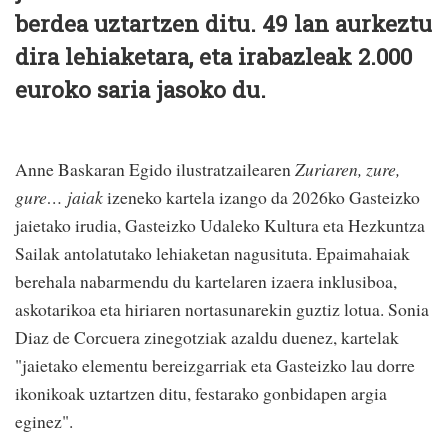
berdea uztartzen ditu. 49 lan aurkeztu
dira lehiaketara, eta irabazleak 2.000
euroko saria jasoko du.
Anne Baskaran Egido ilustratzailearen
Zuriaren, zure,
gure… jaiak
izeneko kartela izango da 2026ko Gasteizko
jaietako irudia, Gasteizko Udaleko Kultura eta Hezkuntza
Sailak antolatutako lehiaketan nagusituta. Epaimahaiak
berehala nabarmendu du kartelaren izaera inklusiboa,
askotarikoa eta hiriaren nortasunarekin guztiz lotua. Sonia
Diaz de Corcuera zinegotziak azaldu duenez, kartelak
"jaietako elementu bereizgarriak eta Gasteizko lau dorre
ikonikoak uztartzen ditu, festarako gonbidapen argia
eginez".