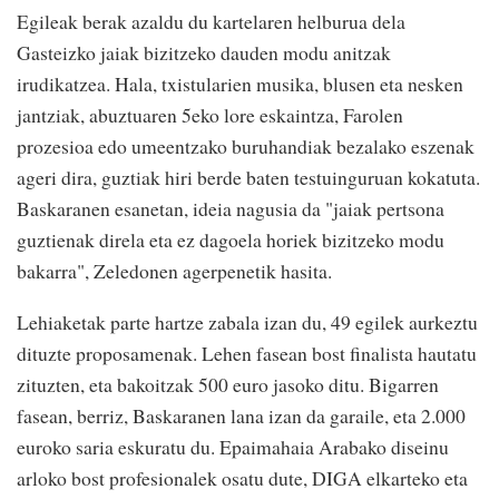
Egileak berak azaldu du kartelaren helburua dela
Gasteizko jaiak bizitzeko dauden modu anitzak
irudikatzea. Hala, txistularien musika, blusen eta nesken
jantziak, abuztuaren 5eko lore eskaintza, Farolen
prozesioa edo umeentzako buruhandiak bezalako eszenak
ageri dira, guztiak hiri berde baten testuinguruan kokatuta.
Baskaranen esanetan, ideia nagusia da "jaiak pertsona
guztienak direla eta ez dagoela horiek bizitzeko modu
bakarra", Zeledonen agerpenetik hasita.
Lehiaketak parte hartze zabala izan du, 49 egilek aurkeztu
dituzte proposamenak. Lehen fasean bost finalista hautatu
zituzten, eta bakoitzak 500 euro jasoko ditu. Bigarren
fasean, berriz, Baskaranen lana izan da garaile, eta 2.000
euroko saria eskuratu du. Epaimahaia Arabako diseinu
arloko bost profesionalek osatu dute, DIGA elkarteko eta