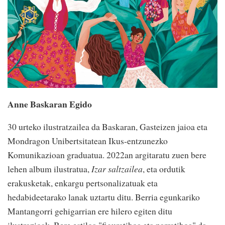
Anne Baskaran Egido
30 urteko ilustratzailea da Baskaran, Gasteizen jaioa eta
Mondragon Unibertsitatean Ikus-entzunezko
Komunikazioan graduatua. 2022an argitaratu zuen bere
lehen album ilustratua,
Izar saltzailea
, eta ordutik
erakusketak, enkargu pertsonalizatuak eta
hedabideetarako lanak uztartu ditu. Berria egunkariko
Mantangorri gehigarrian ere hilero egiten ditu