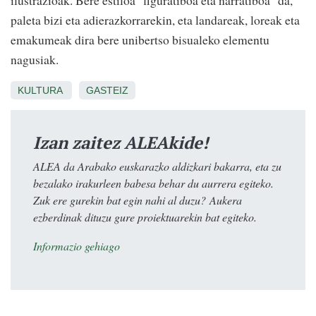
ilustrazioak. Bere estiloa "figuratiboa eta narratiboa" da,
paleta bizi eta adierazkorrarekin, eta landareak, loreak eta
emakumeak dira bere unibertso bisualeko elementu
nagusiak.
KULTURA
GASTEIZ
Izan zaitez ALEAkide!
ALEA da Arabako euskarazko aldizkari bakarra, eta zu
bezalako irakurleen babesa behar du aurrera egiteko.
Zuk ere gurekin bat egin nahi al duzu? Aukera
ezberdinak dituzu gure proiektuarekin bat egiteko.
Informazio gehiago