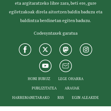
eta argitaratzeko libre zara, beti ere, gure
egiletzakoak direla aitortzen baldin baduzu eta
baldintza berdinetan egiten baduzu.
Codesyntaxek garatua
HONI BURUZ
LEGE OHARRA
PUBLIZITATEA
ARAUAK
HARREMANETARAKO
RSS
EGIN ALEAKIDE