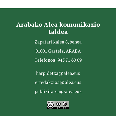
Arabako Alea komunikazio
taldea
Zapatari kalea 8, behea
01001 Gasteiz, ARABA
Telefonoa: 945 71 60 09
harpidetza@alea.eus
erredakzioa@alea.eus
publizitatea@alea.eus