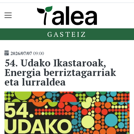
GASTEIZ
2026/07/07
09:00
54. Udako Ikastaroak,
Energia berriztagarriak
eta lurraldea