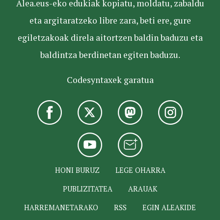
Alea.eus-eko edukiak kopiatu, moldatu, zabaldu
eta argitaratzeko libre zara, beti ere, gure
egiletzakoak direla aitortzen baldin baduzu eta
baldintza berdinetan egiten baduzu.
Codesyntaxek garatua
HONI BURUZ
LEGE OHARRA
PUBLIZITATEA
ARAUAK
HARREMANETARAKO
RSS
EGIN ALEAKIDE