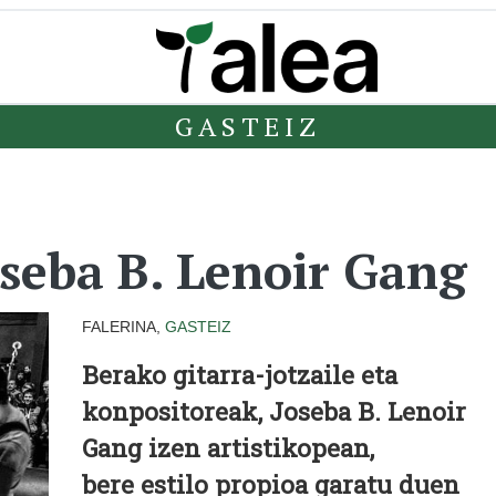
GASTEIZ
oseba B. Lenoir Gang
FALERINA,
GASTEIZ
Berako gitarra-jotzaile eta
konpositoreak, Joseba B. Lenoir
Gang izen artistikopean,
bere estilo propioa garatu duen