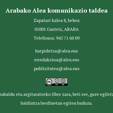
Arabako Alea komunikazio taldea
Zapatari kalea 8, behea
01001 Gasteiz, ARABA
Telefonoa: 945 71 60 09
harpidetza@alea.eus
erredakzioa@alea.eus
publizitatea@alea.eus
baldu eta argitaratzeko libre zara, beti ere, gure egile
baldintza berdinetan egiten baduzu.