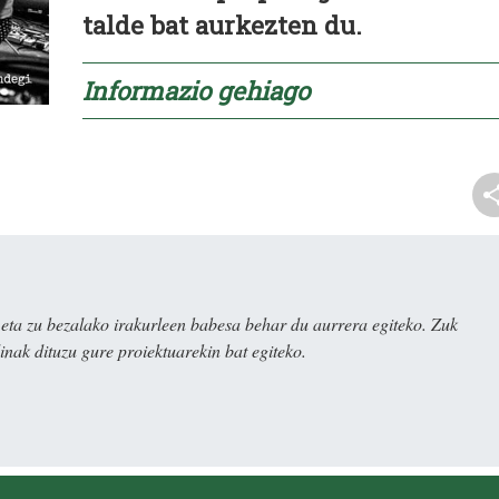
talde bat aurkezten du.
Informazio gehiago
ta zu bezalako irakurleen babesa behar du aurrera egiteko. Zuk
nak dituzu gure proiektuarekin bat egiteko.