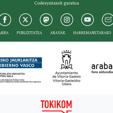
Codesyntaxek garatua
ARRA
PUBLIZITATEA
ARAUAK
HARREMANETARAKO