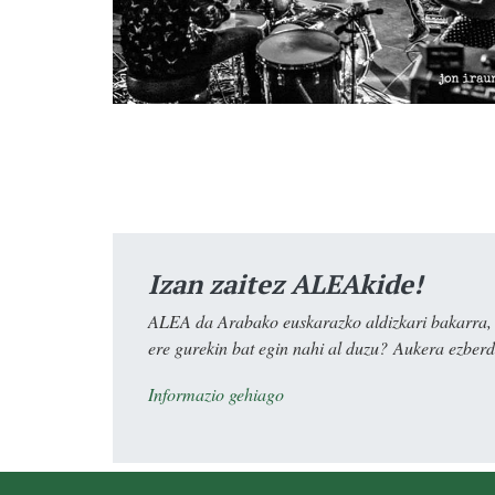
Izan zaitez ALEAkide!
ALEA da Arabako euskarazko aldizkari bakarra, e
ere gurekin bat egin nahi al duzu? Aukera ezberdi
Informazio gehiago