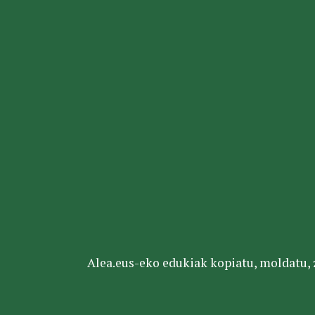
Alea.eus-eko edukiak kopiatu, moldatu, za