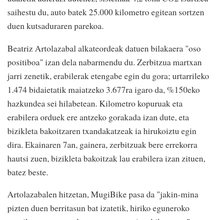
saihestu du, auto batek 25.000 kilometro egitean sortzen
duen kutsaduraren parekoa.
Beatriz Artolazabal alkateordeak datuen bilakaera "oso
positiboa" izan dela nabarmendu du. Zerbitzua martxan
jarri zenetik, erabilerak etengabe egin du gora; urtarrileko
1.474 bidaietatik maiatzeko 3.677ra igaro da, %150eko
hazkundea sei hilabetean. Kilometro kopuruak eta
erabilera orduek ere antzeko gorakada izan dute, eta
bizikleta bakoitzaren txandakatzeak ia hirukoiztu egin
dira. Ekainaren 7an, gainera, zerbitzuak bere errekorra
hautsi zuen, bizikleta bakoitzak lau erabilera izan zituen,
batez beste.
Artolazabalen hitzetan, MugiBike pasa da "jakin-mina
pizten duen berritasun bat izatetik, hiriko eguneroko