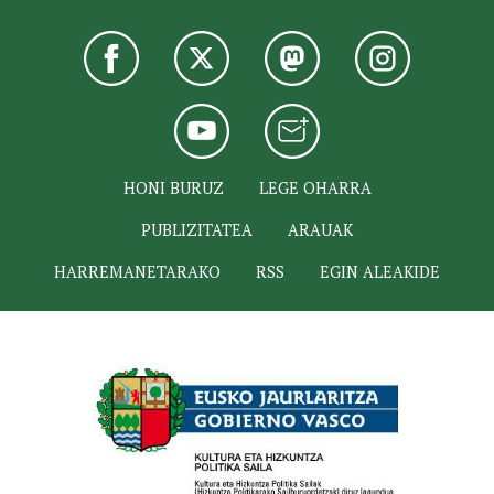
HONI BURUZ
LEGE OHARRA
PUBLIZITATEA
ARAUAK
HARREMANETARAKO
RSS
EGIN ALEAKIDE