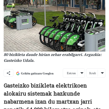
80 bizikleta daude hirian zehar erabilgarri. Argazkia:
Gasteizko Udala.
Entzun
Itzuli
Gehitu gaitzazu Googlen
Gasteizko bizikleta elektrikoen
alokairu sistemak hazkunde
nabarmena izan du martxan jarri