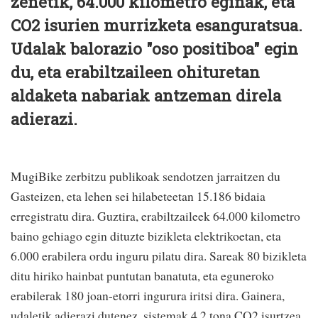
zenetik, 64.000 kilometro eginak, eta
CO2 isurien murrizketa esanguratsua.
Udalak balorazio "oso positiboa" egin
du, eta erabiltzaileen ohituretan
aldaketa nabariak antzeman direla
adierazi.
MugiBike zerbitzu publikoak sendotzen jarraitzen du
Gasteizen, eta lehen sei hilabeteetan 15.186 bidaia
erregistratu dira. Guztira, erabiltzaileek 64.000 kilometro
baino gehiago egin dituzte bizikleta elektrikoetan, eta
6.000 erabilera ordu inguru pilatu dira. Sareak 80 bizikleta
ditu hiriko hainbat puntutan banatuta, eta eguneroko
erabilerak 180 joan-etorri ingurura iritsi dira. Gainera,
udaletik adierazi dutenez, sistemak 4,2 tona CO2 isurtzea