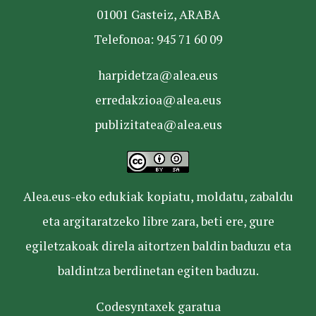
01001 Gasteiz, ARABA
Telefonoa: 945 71 60 09
harpidetza@alea.eus
erredakzioa@alea.eus
publizitatea@alea.eus
Alea.eus-eko edukiak kopiatu, moldatu, zabaldu
eta argitaratzeko libre zara, beti ere, gure
egiletzakoak direla aitortzen baldin baduzu eta
baldintza berdinetan egiten baduzu.
Codesyntaxek garatua