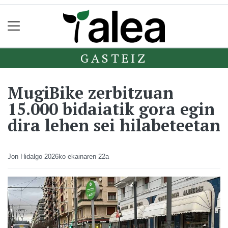
GASTEIZ
MugiBike zerbitzuan
15.000 bidaiatik gora egin
dira lehen sei hilabeteetan
Jon Hidalgo
2026ko ekainaren 22a