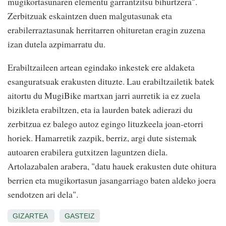
mugikortasunaren elementu garrantzitsu bihurtzera".
Zerbitzuak eskaintzen duen malgutasunak eta
erabilerraztasunak herritarren ohituretan eragin zuzena
izan dutela azpimarratu du.
Erabiltzaileen artean egindako inkestek ere aldaketa
esanguratsuak erakusten dituzte. Lau erabiltzailetik batek
aitortu du MugiBike martxan jarri aurretik ia ez zuela
bizikleta erabiltzen, eta ia laurden batek adierazi du
zerbitzua ez balego autoz egingo lituzkeela joan-etorri
horiek. Hamarretik zazpik, berriz, argi dute sistemak
autoaren erabilera gutxitzen laguntzen diela.
Artolazabalen arabera, "datu hauek erakusten dute ohitura
berrien eta mugikortasun jasangarriago baten aldeko joera
sendotzen ari dela".
GIZARTEA
GASTEIZ