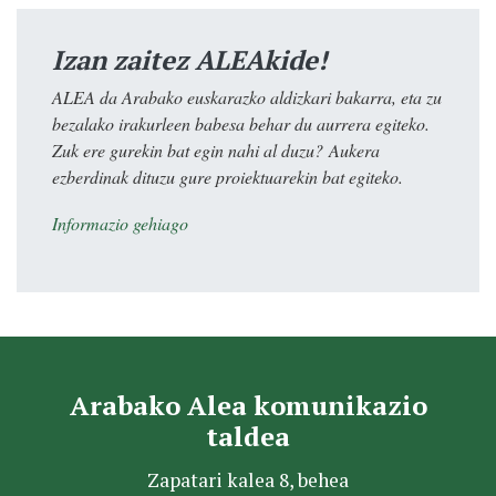
Izan zaitez ALEAkide!
ALEA da Arabako euskarazko aldizkari bakarra, eta zu
bezalako irakurleen babesa behar du aurrera egiteko.
Zuk ere gurekin bat egin nahi al duzu? Aukera
ezberdinak dituzu gure proiektuarekin bat egiteko.
Informazio gehiago
Arabako Alea komunikazio
taldea
Zapatari kalea 8, behea