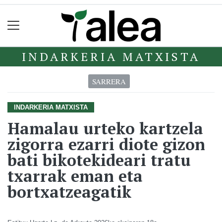
INDARKERIA MATXISTA
SARRERA
INDARKERIA MATXISTA
Hamalau urteko kartzela
zigorra ezarri diote gizon
bati bikotekideari tratu
txarrak eman eta
bortxatzeagatik