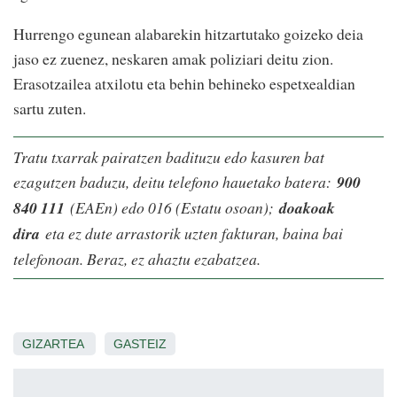
Hurrengo egunean alabarekin hitzartutako goizeko deia
jaso ez zuenez, neskaren amak poliziari deitu zion.
Erasotzailea atxilotu eta behin behineko espetxealdian
sartu zuten.
Tratu txarrak pairatzen badituzu edo kasuren bat
ezagutzen baduzu, deitu telefono hauetako batera:
900
840 111
(EAEn) edo 016 (Estatu osoan);
doakoak
dira
eta ez dute arrastorik uzten fakturan, baina bai
telefonoan. Beraz, ez ahaztu ezabatzea.
GIZARTEA
GASTEIZ