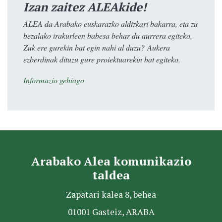
Izan zaitez ALEAkide!
ALEA da Arabako euskarazko aldizkari bakarra, eta zu
bezalako irakurleen babesa behar du aurrera egiteko.
Zuk ere gurekin bat egin nahi al duzu? Aukera
ezberdinak dituzu gure proiektuarekin bat egiteko.
Informazio gehiago
Arabako Alea komunikazio
taldea
Zapatari kalea 8, behea
01001 Gasteiz, ARABA