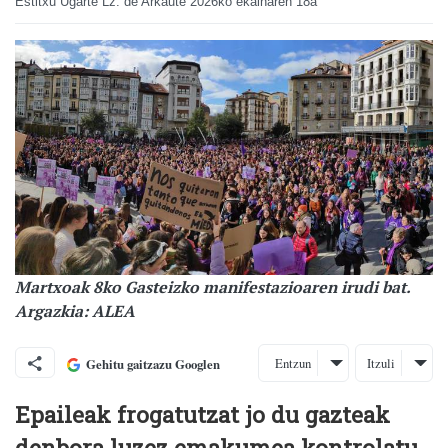
Estitxu Ugarte Lz. de Arkaute
2026ko ekainaren 18a
Martxoak 8ko Gasteizko manifestazioaren irudi bat.
Argazkia: ALEA
Entzun
Itzuli
Gehitu gaitzazu Googlen
Epaileak frogatutzat jo du gazteak
denbora luzez emakumea kontrolatu,