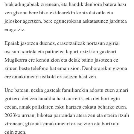
biak adingabeak zirenean, eta handik denbora batera hasi
zen gizona bere bikotekidearekin kontrolatzaile eta
jeloskor agertzen, bere egunerokoan askatasunez jardutea
eragotziz.
Epaiak jasotzen duenez, erasotzaileak nortasun agiria,
osasun txartela eta patinetea lapurtu zizkion gazteari.
Mugikorra ere kendu zion eta deiak baino jasotzen ez
zituen beste telefono bat eman zion. Denborarekin gizona
ere emakumeari fisikoki erasotzen hasi zen.
Une batean, neska gazteak familiarekin adostu zuen amari
goizero deitzea lanaldia hasi aurretik, eta dei hori egin
ezean, amak poliziaren esku hartzea eskatu beharko zuen.
2023ko urrian, bikotea parrandan atera zen eta etxera itzuli
zirenean, gizonak emakumeari eraso zion eta bortxatu
egin zuen.