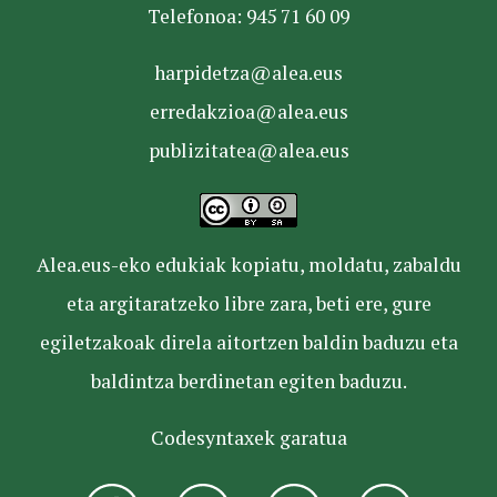
Telefonoa: 945 71 60 09
harpidetza@alea.eus
erredakzioa@alea.eus
publizitatea@alea.eus
Alea.eus-eko edukiak kopiatu, moldatu, zabaldu
eta argitaratzeko libre zara, beti ere, gure
egiletzakoak direla aitortzen baldin baduzu eta
baldintza berdinetan egiten baduzu.
Codesyntaxek garatua