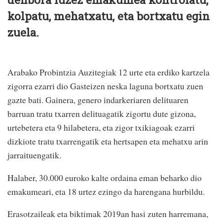
kolpatu, mehatxatu, eta bortxatu egin
zuela.
Arabako Probintzia Auzitegiak 12 urte eta erdiko kartzela
zigorra ezarri dio Gasteizen neska laguna bortxatu zuen
gazte bati. Gainera, genero indarkeriaren delituaren
barruan tratu txarren delituagatik zigortu dute gizona,
urtebetera eta 9 hilabetera, eta zigor txikiagoak ezarri
dizkiote tratu txarrengatik eta hertsapen eta mehatxu arin
jarraituengatik.
Halaber, 30.000 euroko kalte ordaina eman beharko dio
emakumeari, eta 18 urtez ezingo da harengana hurbildu.
Erasotzaileak eta biktimak 2019an hasi zuten harremana,