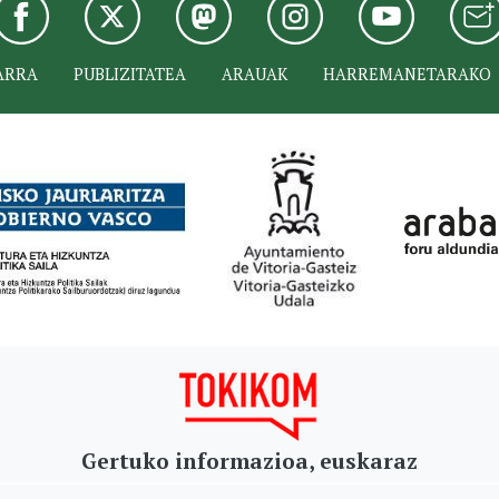
ARRA
PUBLIZITATEA
ARAUAK
HARREMANETARAKO
Gertuko informazioa, euskaraz