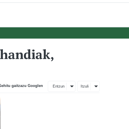
uhandiak,
Gehitu gaitzazu Googlen
Entzun
Itzuli