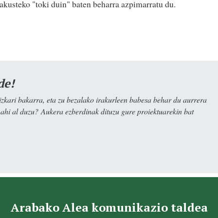
rakusteko "toki duin" baten beharra azpimarratu du.
de!
kari bakarra, eta zu bezalako irakurleen babesa behar du aurrera
nahi al duzu? Aukera ezberdinak dituzu gure proiektuarekin bat
Arabako Alea komunikazio taldea