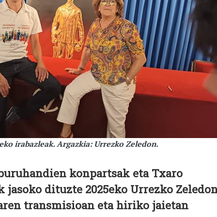
eko irabazleak. Argazkia: Urrezko Zeledon.
a buruhandien konpartsak eta Txaro
k jasoko dituzte 2025eko Urrezko Zeledo
aren transmisioan eta hiriko jaietan