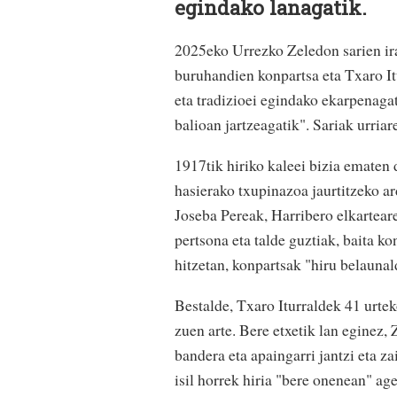
egindako lanagatik.
2025eko Urrezko Zeledon sarien ira
buruhandien konpartsa eta Txaro Itu
eta tradizioei egindako ekarpenagat
balioan jartzeagatik". Sariak urriar
1917tik hiriko kaleei bizia ematen 
hasierako txupinazoa jaurtitzeko ard
Joseba Pereak, Harribero elkartear
pertsona eta talde guztiak, baita k
hitzetan, konpartsak "hiru belaunald
Bestalde, Txaro Iturraldek 41 urtek
zuen arte. Bere etxetik lan eginez,
bandera eta apaingarri jantzi eta 
isil horrek hiria "bere onenean" ag