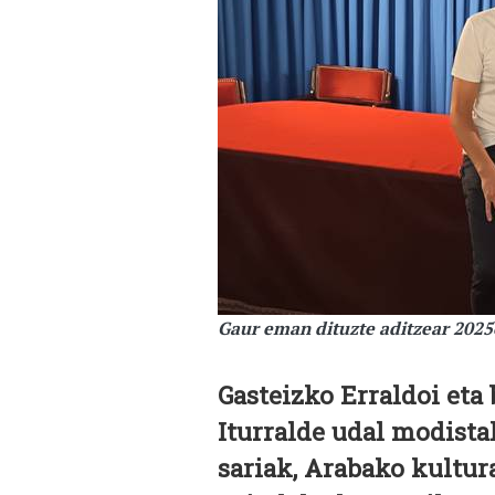
Gaur eman dituzte aditzear 2025
Gasteizko Erraldoi et
Iturralde udal modista
sariak, Arabako kultur