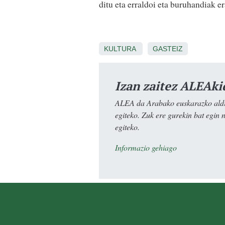
ditu eta erraldoi eta buruhandiak e
KULTURA
GASTEIZ
Izan zaitez ALEAki
ALEA da Arabako euskarazko aldiz
egiteko. Zuk ere gurekin bat egin 
egiteko.
Informazio gehiago