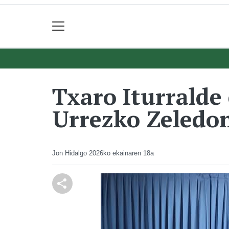
Txaro Iturralde
Urrezko Zeledo
Jon Hidalgo
2026ko ekainaren 18a