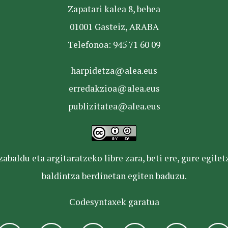
Zapatari kalea 8, behea
01001 Gasteiz, ARABA
Telefonoa: 945 71 60 09
harpidetza@alea.eus
erredakzioa@alea.eus
publizitatea@alea.eus
baldu eta argitaratzeko libre zara, beti ere, gure egile
baldintza berdinetan egiten baduzu.
Codesyntaxek garatua