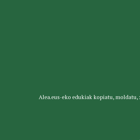
Alea.eus-eko edukiak kopiatu, moldatu, za