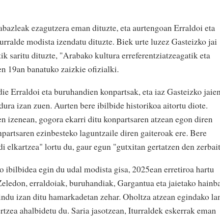
bazleak ezagutzera eman dituzte, eta aurtengoan Erraldoi eta
rralde modista izendatu dituzte. Biek urte luzez Gasteizko jai
ik saritu dituzte, "Arabako kultura erreferentziatzeagatik eta
en 19an banatuko zaizkie ofizialki.
die Erraldoi eta buruhandien konpartsak, eta iaz Gasteizko jaie
ura izan zuen. Aurten bere ibilbide historikoa aitortu diote.
en izenean, gogora ekarri ditu konpartsaren atzean egon diren
onpartsaren ezinbesteko laguntzaile diren gaiteroak ere. Bere
i elkartzea" lortu du, gaur egun "gutxitan gertatzen den zerbait
o ibilbidea egin du udal modista gisa, 2025ean erretiroa hartu
 Zeledon, erraldoiak, buruhandiak, Gargantua eta jaietako hainb
zaindu izan ditu hamarkadetan zehar. Oholtza atzean egindako la
ertzea ahalbidetu du. Saria jasotzean, Iturraldek eskerrak eman