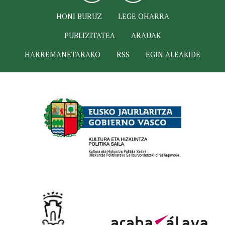
HONI BURUZ
LEGE OHARRA
PUBLIZITATEA
ARAUAK
HARREMANETARAKO
RSS
EGIN ALEAKIDE