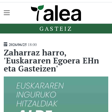
GASTEIZ
2026/06/25
18:00
Zaharraz harro,
'Euskararen Egoera EHn
eta Gasteizen'