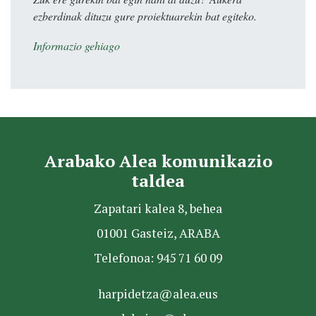
ezberdinak dituzu gure proiektuarekin bat egiteko.
Informazio gehiago
Arabako Alea komunikazio
taldea
Zapatari kalea 8, behea
01001 Gasteiz, ARABA
Telefonoa: 945 71 60 09
harpidetza@alea.eus