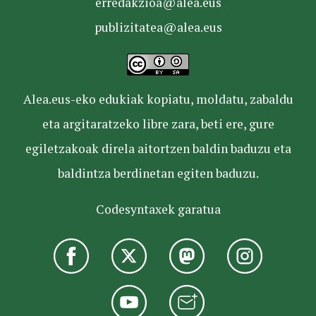
erredakzioa@alea.eus
publizitatea@alea.eus
Alea.eus-eko edukiak kopiatu, moldatu, zabaldu
eta argitaratzeko libre zara, beti ere, gure
egiletzakoak direla aitortzen baldin baduzu eta
baldintza berdinetan egiten baduzu.
Codesyntaxek garatua