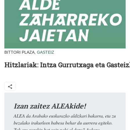
BITTORI PLAZA,
GASTEIZ
Hitzlariak: Intza Gurrutxaga eta Gastei
Izan zaitez ALEAkide!
ALEA da Arabako euskarazko aldizkari bakarra, eta zu
bezalako irakurleen babesa behar du aurrera egiteko.
Zuk ere gurekin bat egin nahi al duzu? Aukera