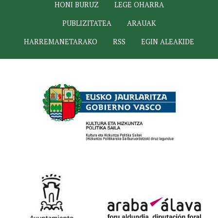
HONI BURUZ
LEGE OHARRA
PUBLIZITATEA
ARAUAK
HARREMANETARAKO
RSS
EGIN ALEAKIDE