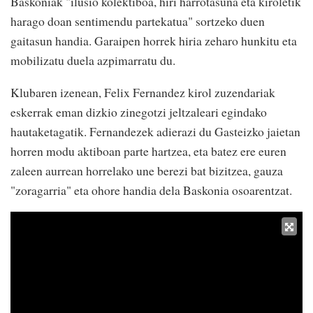
Baskoniak "ilusio kolektiboa, hiri harrotasuna eta kiroletik
harago doan sentimendu partekatua" sortzeko duen
gaitasun handia. Garaipen horrek hiria zeharo hunkitu eta
mobilizatu duela azpimarratu du.
Klubaren izenean, Felix Fernandez kirol zuzendariak
eskerrak eman dizkio zinegotzi jeltzaleari egindako
hautaketagatik. Fernandezek adierazi du Gasteizko jaietan
horren modu aktiboan parte hartzea, eta batez ere euren
zaleen aurrean horrelako une berezi bat bizitzea, gauza
"zoragarria" eta ohore handia dela Baskonia osoarentzat.