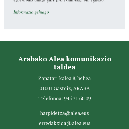
Informazio gehiago
Arabako Alea komunikazio
taldea
Zapatari kalea 8, behea
01001 Gasteiz, ARABA
Telefonoa: 945 71 60 09
harpidetza@alea.eus
erredakzioa@alea.eus