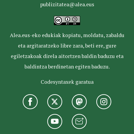
publizitatea@alea.eus
Alea.eus-eko edukiak kopiatu, moldatu, zabaldu
eta argitaratzeko libre zara, beti ere, gure
egiletzakoak direla aitortzen baldin baduzu eta
baldintza berdinetan egiten baduzu.
Codesyntaxek garatua