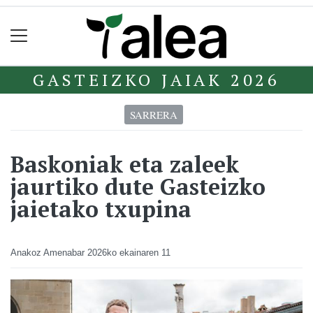
GASTEIZKO JAIAK 2026
SARRERA
Baskoniak eta zaleek
jaurtiko dute Gasteizko
jaietako txupina
Anakoz Amenabar
2026ko ekainaren 11