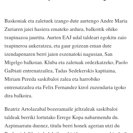
Baskoniak eta zaletuek izango dute aurtengo Andre Maria
Zuriaren jaiei hasiera emateko ardura, balkoitik ohiko
txupinazoa jaurtita. Aurten EAJ udal taldeari egokitu zaio
txupineroa aukeratzea, eta gaur goizean eman dute
izendapenaren berri jaien eszenatoki nagusian, San
Migelgo balkoian. Kluba eta zaletuak ordezkatzeko, Paolo
Galbiati entrenatzailea, Tadas Sedekerskis kapitaina,
Miriam Pereda saskibaloi zalea eta harrobiko
entrenatzailea eta Felix Fernandez kirol zuzendaria igoko
dira balkoira.
Beatriz Artolazabal bozeramaile jeltzaleak saskibaloi
taldeak berriki lortutako Errege Kopa nabarmendu du.
Azpimarratu duenez, titulu berri honek agerian utzi du