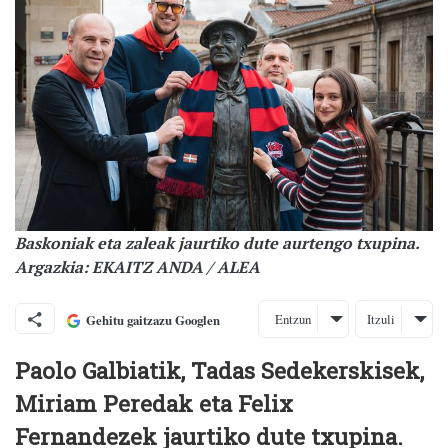
Baskoniak eta zaleak jaurtiko dute aurtengo txupina.
Argazkia: EKAITZ ANDA / ALEA
Entzun
Itzuli
Gehitu gaitzazu Googlen
Paolo Galbiatik, Tadas Sedekerskisek,
Miriam Peredak eta Felix
Fernandezek jaurtiko dute txupina.