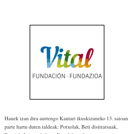
Hauek izan dira aurtengo Kantari ikuskizuneko 13. saioan
parte hartu duten taldeak: Potxolak, Beti distiratsuak,