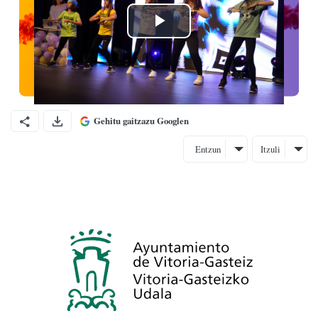
Gehitu gaitzazu Googlen
Entzun
Itzuli