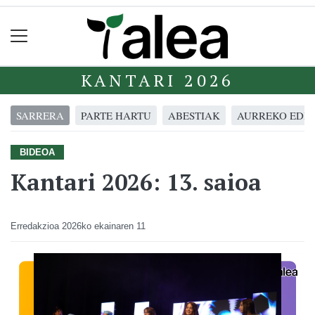
KANTARI 2026
SARRERA
PARTE HARTU
ABESTIAK
AURREKO EDIZ
BIDEOA
Kantari 2026: 13. saioa
Erredakzioa
2026ko ekainaren 11