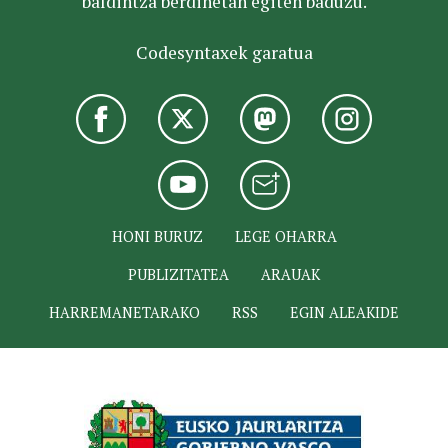
baldintza berdinetan egiten baduzu.
Codesyntaxek garatua
HONI BURUZ
LEGE OHARRA
PUBLIZITATEA
ARAUAK
HARREMANETARAKO
RSS
EGIN ALEAKIDE