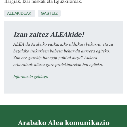
Ilargiak, Izar neskak eta Eguzkiloreak.
ALEAKIDEAK
GASTEIZ
Izan zaitez ALEAkide!
ALEA da Arabako euskarazko aldizkari bakarra, eta zu
bezalako irakurleen babesa behar du aurrera egiteko.
Zuk ere gurekin bat egin nahi al duzu? Aukera
ezberdinak dituzu gure proiektuarekin bat egiteko.
Informazio gehiago
Arabako Alea komunikazio