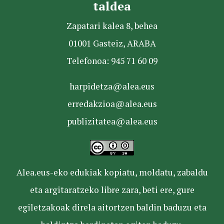
taldea
Zapatari kalea 8, behea
01001 Gasteiz, ARABA
Telefonoa: 945 71 60 09
harpidetza@alea.eus
erredakzioa@alea.eus
publizitatea@alea.eus
Alea.eus-eko edukiak kopiatu, moldatu, zabaldu
eta argitaratzeko libre zara, beti ere, gure
egiletzakoak direla aitortzen baldin baduzu eta