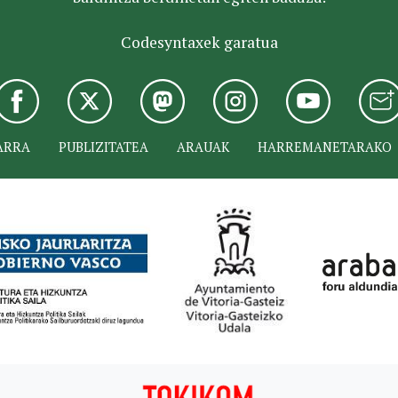
Codesyntaxek garatua
ARRA
PUBLIZITATEA
ARAUAK
HARREMANETARAKO