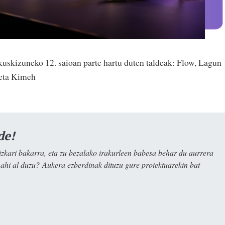
kuskizuneko 12. saioan parte hartu duten taldeak: Flow, Lagun
 eta Kimeh
de!
kari bakarra, eta zu bezalako irakurleen babesa behar du aurrera
nahi al duzu? Aukera ezberdinak dituzu gure proiektuarekin bat