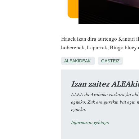
Hauek izan dira aurtengo Kantari i
hoberenak, Lapurrak, Bingo bluey
ALEAKIDEAK
GASTEIZ
Izan zaitez ALEAki
ALEA da Arabako euskarazko aldiz
egiteko. Zuk ere gurekin bat egin 
egiteko.
Informazio gehiago