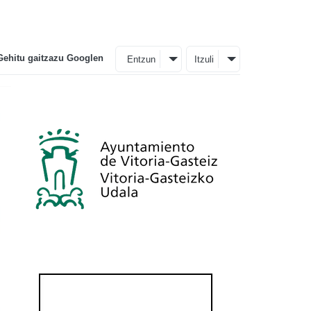
Gehitu gaitzazu Googlen
Entzun
Itzuli