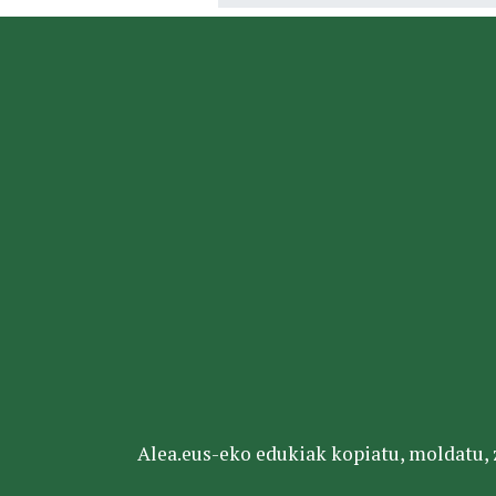
Alea.eus-eko edukiak kopiatu, moldatu, za