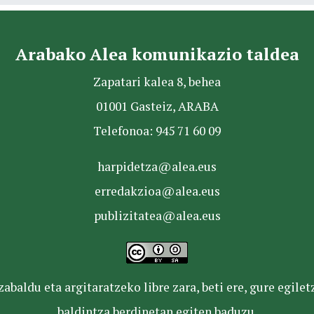
Arabako Alea komunikazio taldea
Zapatari kalea 8, behea
01001 Gasteiz, ARABA
Telefonoa: 945 71 60 09
harpidetza@alea.eus
erredakzioa@alea.eus
publizitatea@alea.eus
baldu eta argitaratzeko libre zara, beti ere, gure egile
baldintza berdinetan egiten baduzu.