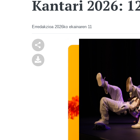
Kantari 2026: 12
Erredakzioa
2026ko ekainaren 11