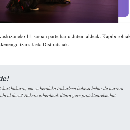
kuskizuneko 11. saioan parte hartu duten taldeak: Kapiborobiak
enengo izarrak eta Distiratsuak.
de!
kari bakarra, eta zu bezalako irakurleen babesa behar du aurrera
nahi al duzu? Aukera ezberdinak dituzu gure proiektuarekin bat