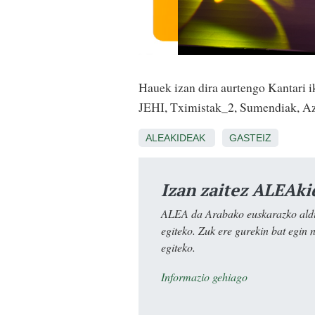
Hauek izan dira aurtengo Kantari i
JEHI, Tximistak_2, Sumendiak, Azk
ALEAKIDEAK
GASTEIZ
Izan zaitez ALEAki
ALEA da Arabako euskarazko aldiz
egiteko. Zuk ere gurekin bat egin 
egiteko.
Informazio gehiago