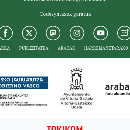
Codesyntaxek garatua
ARRA
PUBLIZITATEA
ARAUAK
HARREMANETARAKO