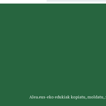
Alea.eus-eko edukiak kopiatu, moldatu, za