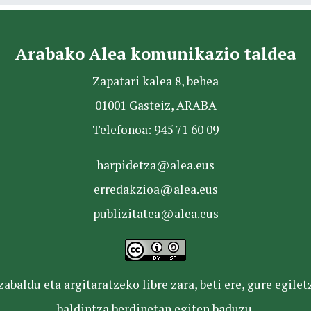
Arabako Alea komunikazio taldea
Zapatari kalea 8, behea
01001 Gasteiz, ARABA
Telefonoa: 945 71 60 09
harpidetza@alea.eus
erredakzioa@alea.eus
publizitatea@alea.eus
baldu eta argitaratzeko libre zara, beti ere, gure egile
baldintza berdinetan egiten baduzu.