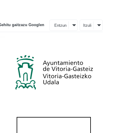
Gehitu gaitzazu Googlen
Entzun
Itzuli