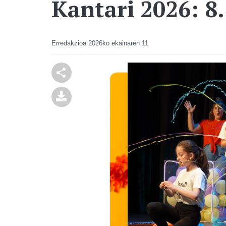
Kantari 2026: 8.
Erredakzioa
2026ko ekainaren 11