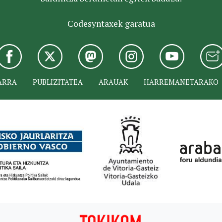
Codesyntaxek garatua
ARRA
PUBLIZITATEA
ARAUAK
HARREMANETARAKO