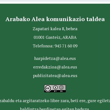
Arabako Alea komunikazio taldea
Zapatari kalea 8, behea
01001 Gasteiz, ARABA
Telefonoa: 945 71 60 09
harpidetza@alea.eus
erredakzioa@alea.eus
publizitatea@alea.eus
baldu eta argitaratzeko libre zara, beti ere, gure egile
baldintza berdinetan egiten baduzu.