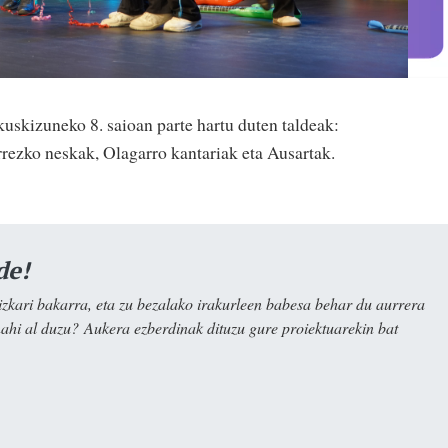
kuskizuneko 8. saioan parte hartu duten taldeak:
rezko neskak, Olagarro kantariak eta Ausartak.
de!
kari bakarra, eta zu bezalako irakurleen babesa behar du aurrera
nahi al duzu? Aukera ezberdinak dituzu gure proiektuarekin bat