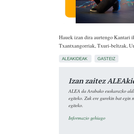
Hauek izan dira aurtengo Kantari i
Txantxangorriak, Txuri-beltzak, Ur
ALEAKIDEAK
GASTEIZ
Izan zaitez ALEAki
ALEA da Arabako euskarazko aldiz
egiteko. Zuk ere gurekin bat egin 
egiteko.
Informazio gehiago