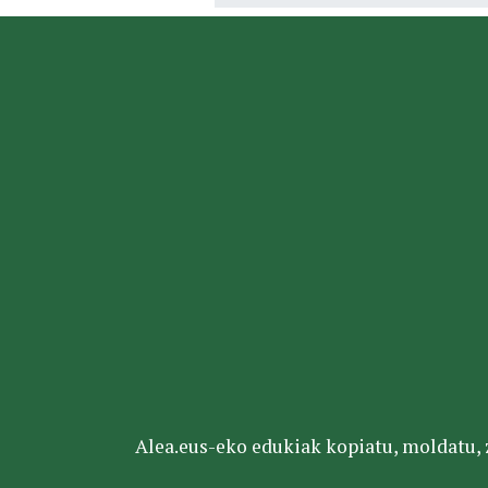
Alea.eus-eko edukiak kopiatu, moldatu, za