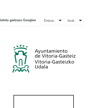
Gehitu gaitzazu Googlen
Entzun
Itzuli