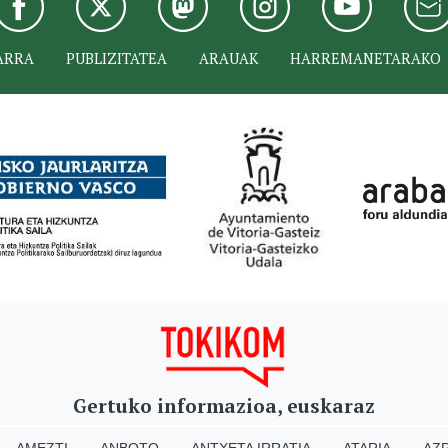
ARRA
PUBLIZITATEA
ARAUAK
HARREMANETARAKO
Gertuko informazioa, euskaraz
AMEZTI
ANBOTO
ANTXETA IRRATIA
ATARIA
AZP