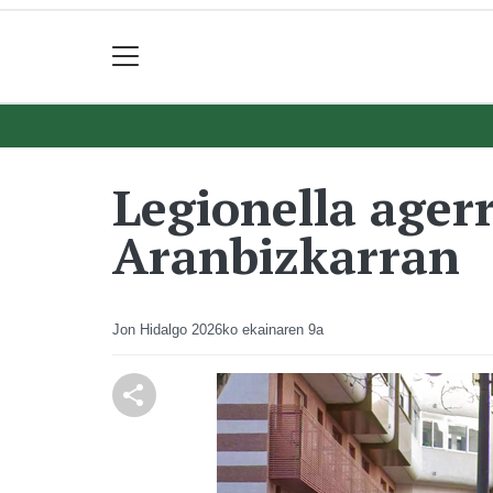
Legionella ager
Aranbizkarran
Jon Hidalgo
2026ko ekainaren 9a