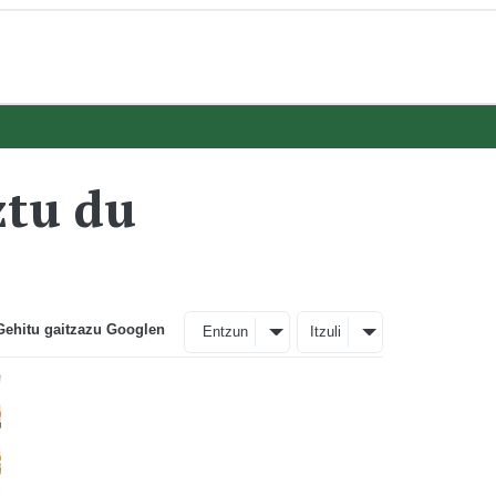
ztu du
Gehitu gaitzazu Googlen
Entzun
Itzuli