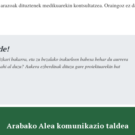
razoak dituztenek medikuarekin kontsultatzea. Oraingoz ez d
de!
kari bakarra, eta zu bezalako irakurleen babesa behar du aurrera
nahi al duzu? Aukera ezberdinak dituzu gure proiektuarekin bat
Arabako Alea komunikazio taldea