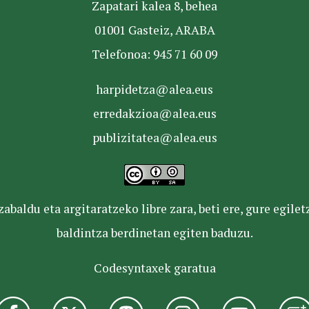
Zapatari kalea 8, behea
01001 Gasteiz, ARABA
Telefonoa: 945 71 60 09
harpidetza@alea.eus
erredakzioa@alea.eus
publizitatea@alea.eus
baldu eta argitaratzeko libre zara, beti ere, gure egile
baldintza berdinetan egiten baduzu.
Codesyntaxek garatua