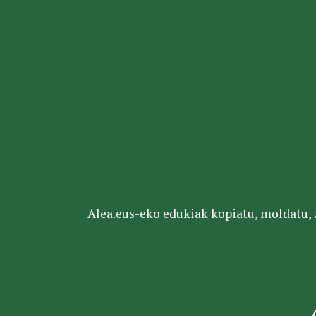
Alea.eus-eko edukiak kopiatu, moldatu, za