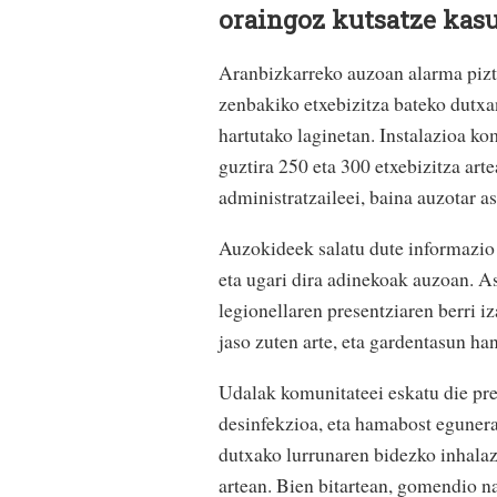
oraingoz kutsatze kas
Aranbizkarreko auzoan alarma piztu
zenbakiko etxebizitza bateko dutx
hartutako laginetan. Instalazioa ko
guztira 250 eta 300 etxebizitza art
administratzaileei, baina auzotar a
Auzokideek salatu dute informazio f
eta ugari dira adinekoak auzoan. A
legionellaren presentziaren berri i
jaso zuten arte, eta gardentasun ha
Udalak komunitateei eskatu die pre
desinfekzioa, eta hamabost egunera 
dutxako lurrunaren bidezko inhalaz
artean. Bien bitartean, gomendio na