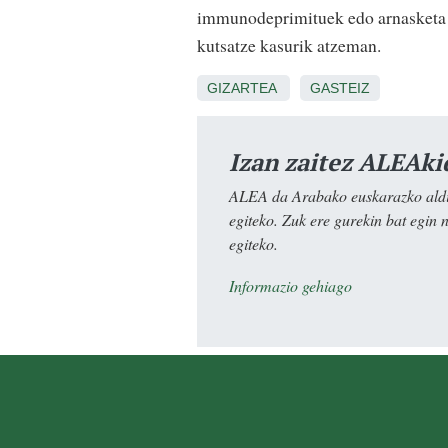
immunodeprimituek edo arnasketa a
kutsatze kasurik atzeman.
GIZARTEA
GASTEIZ
Izan zaitez ALEAki
ALEA da Arabako euskarazko aldiz
egiteko. Zuk ere gurekin bat egin 
egiteko.
Informazio gehiago