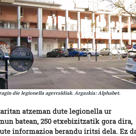
ragin die legionella agerraldiak. Argazkia: Alphabet.
aritan atzeman dute legionella ur
un batean, 250 etxebizitzatik gora dira,
ute informazioa berandu iritsi dela. Ez d