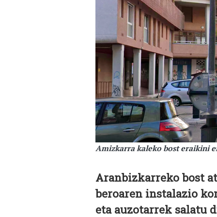
Amizkarra kaleko bost eraikini e
Aranbizkarreko bost at
beroaren instalazio kom
eta auzotarrek salatu d