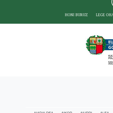
HONI BURUZ
LEGE OH
AIARALDEA
AIKOR
AIURRI
ALEA