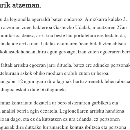
urik atzeman.
 da legionella agerraldi baten ondorioz. Amizkarra kaleko 3.
an atzeman zuen bakterioa Gasteizko Udalak, maiatzaren 27an
munitarioa denez, arriskua beste lau portaletara ere hedatu da,
ean daude arriskuan. Udalak ekainaren 5ean bidali zien abisua
skok astelehenean, hiru egun geroago, izan zuten egoeraren berr
altak arrisku egoeran jarri dituela, batez ere adineko pertsonak
steburuan askok ohiko moduan erabili zuten ur beroa,
zan gabe. 12 egun igaro dira laginak hartu zirenetik lehen abisu
ndiagoa eskatu dute bizilagunek.
miaz kontratatu dezatela ur bero sistemaren garbiketa eta
analisi berria egin dezatela. Legionellaren arrisku handiena
ioan dago, eta ez da kutsatzen ez ura edanda, ez pertsonen
gusiak dira dutxako lurrunarekin kontuz ibiltzea eta pertsona