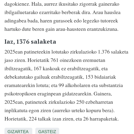
dagokienez. Hala, aurrez ikusitako zigorrak gainerako
ibilgailuetarako ezarritako berberak dira. Arau hauslea
adingabea bada, haren gurasoek edo legezko tutoreek
hartuko dute beren gain arau-hausteen erantzukizuna.
Iaz, 1376 salaketa
2025ean patineteekin lotutako zirkulazioko 1.376 salaketa
jaso ziren. Horietatik 761 oinezkoen eremuetan
ibiltzeagatik, 167 kaskoak ez erabiltzeagatik, eta
debekatutako gailuak erabiltzeagatik, 153 bidaiariak
eramatearekin lotuta; eta 99 alkoholaren eta substantzia
psikotropikoen eraginpean gidatzearekin. Gainera,
2025ean, patineteek zirkulazioko 250 ezbeharretan
inplikatuta egon ziren (aurreko urteko kopuru bera).
Horietatik, 224 talkak izan ziren, eta 26 harrapaketak.
GIZARTEA
GASTEIZ