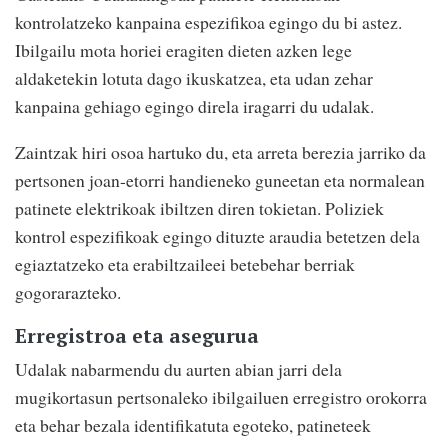
kontrolatzeko kanpaina espezifikoa egingo du bi astez.
Ibilgailu mota horiei eragiten dieten azken lege
aldaketekin lotuta dago ikuskatzea, eta udan zehar
kanpaina gehiago egingo direla iragarri du udalak.
Zaintzak hiri osoa hartuko du, eta arreta berezia jarriko da
pertsonen joan-etorri handieneko guneetan eta normalean
patinete elektrikoak ibiltzen diren tokietan. Poliziek
kontrol espezifikoak egingo dituzte araudia betetzen dela
egiaztatzeko eta erabiltzaileei betebehar berriak
gogorarazteko.
Erregistroa eta asegurua
Udalak nabarmendu du aurten abian jarri dela
mugikortasun pertsonaleko ibilgailuen erregistro orokorra
eta behar bezala identifikatuta egoteko, patineteek