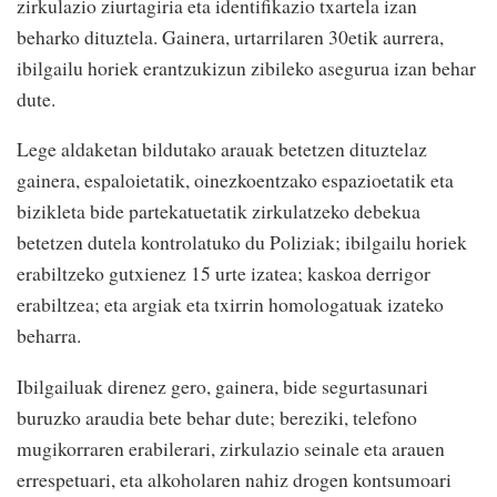
zirkulazio ziurtagiria eta identifikazio txartela izan
beharko dituztela. Gainera, urtarrilaren 30etik aurrera,
ibilgailu horiek erantzukizun zibileko asegurua izan behar
dute.
Lege aldaketan bildutako arauak betetzen dituztelaz
gainera, espaloietatik, oinezkoentzako espazioetatik eta
bizikleta bide partekatuetatik zirkulatzeko debekua
betetzen dutela kontrolatuko du Poliziak; ibilgailu horiek
erabiltzeko gutxienez 15 urte izatea; kaskoa derrigor
erabiltzea; eta argiak eta txirrin homologatuak izateko
beharra.
Ibilgailuak direnez gero, gainera, bide segurtasunari
buruzko araudia bete behar dute; bereziki, telefono
mugikorraren erabilerari, zirkulazio seinale eta arauen
errespetuari, eta alkoholaren nahiz drogen kontsumoari