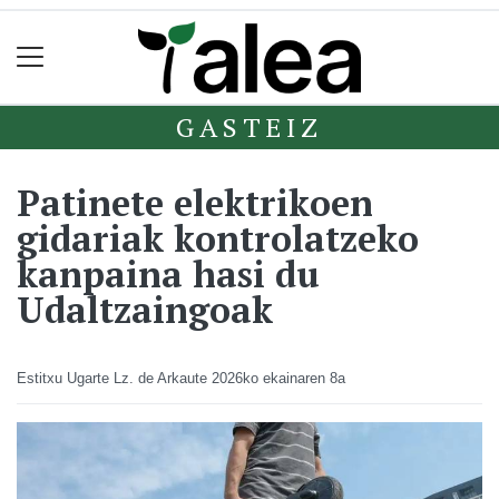
GASTEIZ
Patinete elektrikoen
gidariak kontrolatzeko
kanpaina hasi du
Udaltzaingoak
Estitxu Ugarte Lz. de Arkaute
2026ko ekainaren 8a