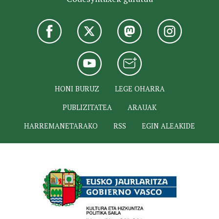
HONI BURUZ
LEGE OHARRA
PUBLIZITATEA
ARAUAK
HARREMANETARAKO
RSS
EGIN ALEAKIDE