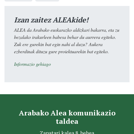
Izan zaitez ALEAkide!
ALEA da Arabako euskarazko aldizkari bakarra, eta zu
bezalako irakurleen babesa behar du aurrera egiteko.
Zuk ere gurekin bat egin nahi al duzu? Aukera
ezberdinak dituzu gure proiektuarekin bat egiteko.
Informazio gehiago
Arabako Alea komunikazio
taldea
Zapatari kalea 8, behea