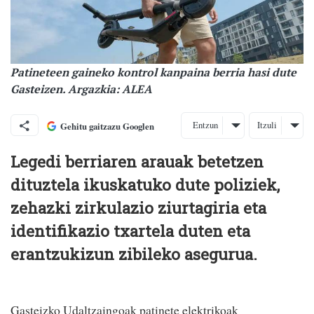
Patineteen gaineko kontrol kanpaina berria hasi dute
Gasteizen. Argazkia: ALEA
Entzun
Itzuli
Gehitu gaitzazu Googlen
Legedi berriaren arauak betetzen
dituztela ikuskatuko dute poliziek,
zehazki zirkulazio ziurtagiria eta
identifikazio txartela duten eta
erantzukizun zibileko asegurua.
Gasteizko Udaltzaingoak patinete elektrikoak