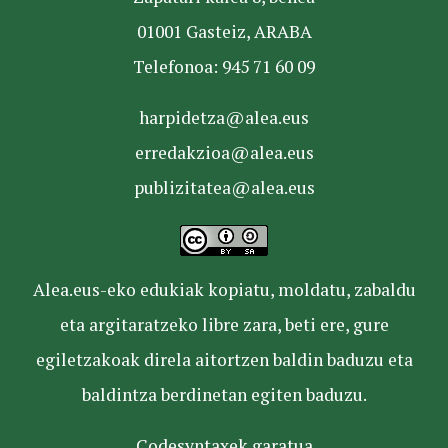
01001 Gasteiz, ARABA
Telefonoa: 945 71 60 09
harpidetza@alea.eus
erredakzioa@alea.eus
publizitatea@alea.eus
Alea.eus-eko edukiak kopiatu, moldatu, zabaldu
eta argitaratzeko libre zara, beti ere, gure
egiletzakoak direla aitortzen baldin baduzu eta
baldintza berdinetan egiten baduzu.
Codesyntaxek garatua