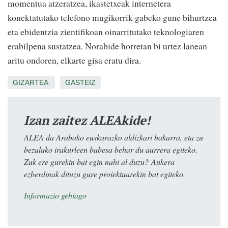
momentua atzeratzea, ikastetxeak internetera
konektatutako telefono mugikorrik gabeko gune bihurtzea
eta ebidentzia zientifikoan oinarritutako teknologiaren
erabilpena sustatzea. Norabide horretan bi urtez lanean
aritu ondoren, elkarte gisa eratu dira.
GIZARTEA
GASTEIZ
Izan zaitez ALEAkide!
ALEA da Arabako euskarazko aldizkari bakarra, eta zu
bezalako irakurleen babesa behar du aurrera egiteko.
Zuk ere gurekin bat egin nahi al duzu? Aukera
ezberdinak dituzu gure proiektuarekin bat egiteko.
Informazio gehiago