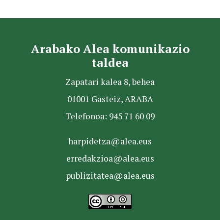
Arabako Alea komunikazio
taldea
Zapatari kalea 8, behea
01001 Gasteiz, ARABA
Telefonoa: 945 71 60 09
harpidetza@alea.eus
erredakzioa@alea.eus
publizitatea@alea.eus