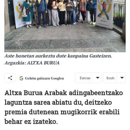
Aste honetan aurkeztu dute kanpaina Gasteizen.
Argazkia: ALTXA BURUA
Entzun
Itzuli
Gehitu gaitzazu Googlen
Altxa Burua Arabak adingabeentzako
laguntza sarea abiatu du, deitzeko
premia dutenean mugikorrik erabili
behar ez izateko.