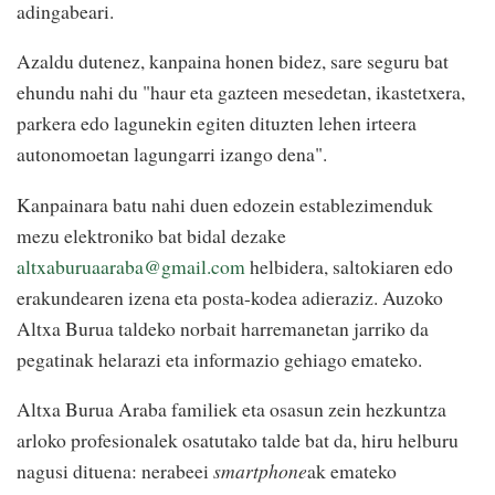
adingabeari.
Azaldu dutenez, kanpaina honen bidez, sare seguru bat
ehundu nahi du "haur eta gazteen mesedetan, ikastetxera,
parkera edo lagunekin egiten dituzten lehen irteera
autonomoetan lagungarri izango dena".
Kanpainara batu nahi duen edozein establezimenduk
mezu elektroniko bat bidal dezake
altxaburuaaraba@gmail.com
helbidera, saltokiaren edo
erakundearen izena eta posta-kodea adieraziz. Auzoko
Altxa Burua taldeko norbait harremanetan jarriko da
pegatinak helarazi eta informazio gehiago emateko.
Altxa Burua Araba familiek eta osasun zein hezkuntza
arloko profesionalek osatutako talde bat da, hiru helburu
nagusi dituena: nerabeei
smartphone
ak emateko