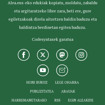
Alea.eus-eko edukiak kopiatu, moldatu, zabaldu
eta argitaratzeko libre zara, beti ere, gure
egiletzakoak direla aitortzen baldin baduzu eta
baldintza berdinetan egiten baduzu.
Codesyntaxek garatua
HONI BURUZ
LEGE OHARRA
PUBLIZITATEA
ARAUAK
HARREMANETARAKO
RSS
EGIN ALEAKIDE