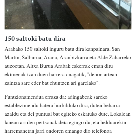
150 saltoki batu dira
Arabako 150 saltoki inguru batu dira kanpainara, San
Martin, Salburua, Arana, Aranbizkarra eta Alde Zaharreko
auzoetan. Altxa Burua Arabak eskerrak eman ditu
ekimenak izan duen harrera onagatik, "denon artean
zaintza sare eder bat ehuntzen ari garelako".
Funtzionamendua erraza da: adingabeak sareko
establezimendu batera hurbilduko dira, duten beharra
azaldu eta dei puntual bat egiteko eskatuko dute. Lokalean
lanean ari den pertsonak deia egingo du, eta helduarekin
harremanetan jarri ondoren emango dio telefonoa