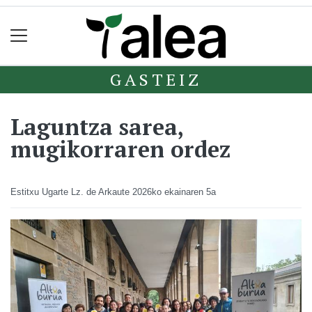
GASTEIZ
Laguntza sarea,
mugikorraren ordez
Estitxu Ugarte Lz. de Arkaute
2026ko ekainaren 5a