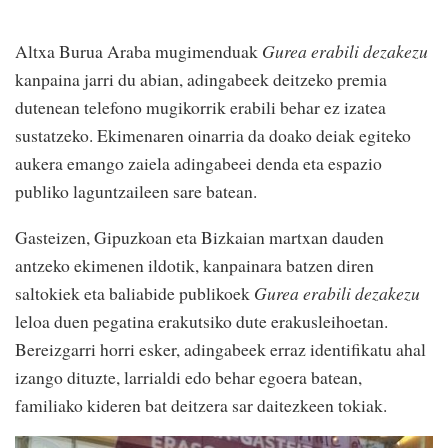
Altxa Burua Araba mugimenduak
Gurea erabili dezakezu
kanpaina jarri du abian, adingabeek deitzeko premia
dutenean telefono mugikorrik erabili behar ez izatea
sustatzeko. Ekimenaren oinarria da doako deiak egiteko
aukera emango zaiela adingabeei denda eta espazio
publiko laguntzaileen sare batean.
Gasteizen, Gipuzkoan eta Bizkaian martxan dauden
antzeko ekimenen ildotik, kanpainara batzen diren
saltokiek eta baliabide publikoek
Gurea erabili dezakezu
leloa duen pegatina erakutsiko dute erakusleihoetan.
Bereizgarri horri esker, adingabeek erraz identifikatu ahal
izango dituzte, larrialdi edo behar egoera batean,
familiako kideren bat deitzera sar daitezkeen tokiak.