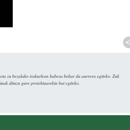
ta zu bezalako irakurleen babesa behar du aurrera egiteko. Zuk
nak dituzu gure proiektuarekin bat egiteko.