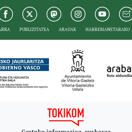
ARRA
PUBLIZITATEA
ARAUAK
HARREMANETARAKO
Gertuko informazioa, euskaraz