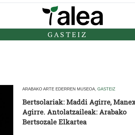
GASTEIZ
ARABAKO ARTE EDERREN MUSEOA,
GASTEIZ
Bertsolariak:
Maddi Agirre, Mane
Agirre.
Antolatzaileak:
Arabako
Bertsozale Elkartea