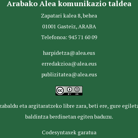
Arabako Alea komunikazio taldea
Zapatari kalea 8, behea
01001 Gasteiz, ARABA
Telefonoa: 945 71 60 09
harpidetza@alea.eus
erredakzioa@alea.eus
publizitatea@alea.eus
baldu eta argitaratzeko libre zara, beti ere, gure egile
baldintza berdinetan egiten baduzu.
Codesyntaxek garatua