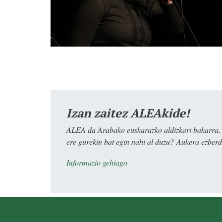
Izan zaitez ALEAkide!
ALEA da Arabako euskarazko aldizkari bakarra, e
ere gurekin bat egin nahi al duzu? Aukera ezberdi
Informazio gehiago