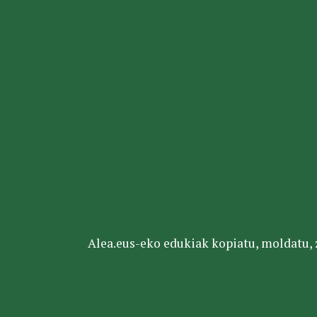
Alea.eus-eko edukiak kopiatu, moldatu, za