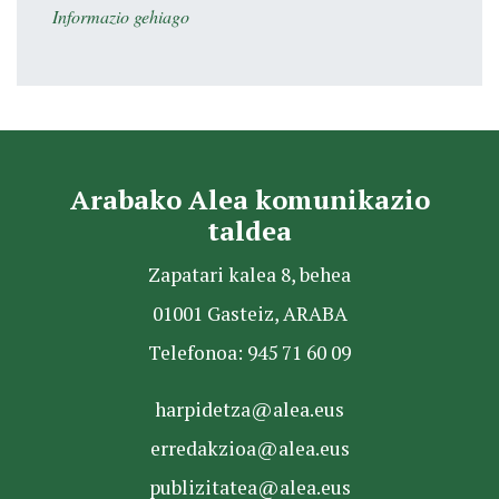
Informazio gehiago
Arabako Alea komunikazio
taldea
Zapatari kalea 8, behea
01001 Gasteiz, ARABA
Telefonoa: 945 71 60 09
harpidetza@alea.eus
erredakzioa@alea.eus
publizitatea@alea.eus