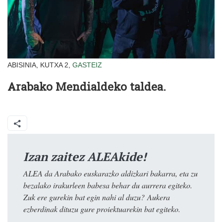
ABISINIA, KUTXA 2,
GASTEIZ
Arabako Mendialdeko taldea.
Izan zaitez ALEAkide!
ALEA da Arabako euskarazko aldizkari bakarra, eta zu
bezalako irakurleen babesa behar du aurrera egiteko.
Zuk ere gurekin bat egin nahi al duzu? Aukera
ezberdinak dituzu gure proiektuarekin bat egiteko.