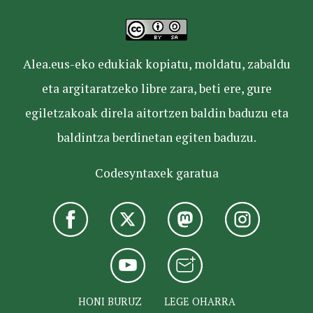
Alea.eus-eko edukiak kopiatu, moldatu, zabaldu
eta argitaratzeko libre zara, beti ere, gure
egiletzakoak direla aitortzen baldin baduzu eta
baldintza berdinetan egiten baduzu.
Codesyntaxek garatua
HONI BURUZ
LEGE OHARRA