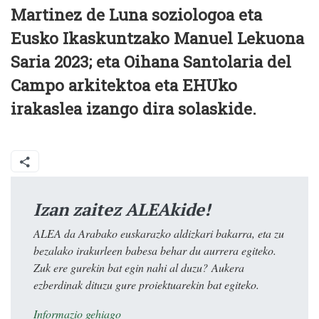
Martinez de Luna soziologoa eta
Eusko Ikaskuntzako Manuel Lekuona
Saria 2023; eta Oihana Santolaria del
Campo arkitektoa eta EHUko
irakaslea izango dira solaskide.
Izan zaitez ALEAkide!
ALEA da Arabako euskarazko aldizkari bakarra, eta zu
bezalako irakurleen babesa behar du aurrera egiteko.
Zuk ere gurekin bat egin nahi al duzu? Aukera
ezberdinak dituzu gure proiektuarekin bat egiteko.
Informazio gehiago