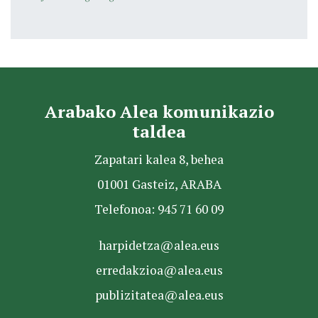
Arabako Alea komunikazio
taldea
Zapatari kalea 8, behea
01001 Gasteiz, ARABA
Telefonoa: 945 71 60 09
harpidetza@alea.eus
erredakzioa@alea.eus
publizitatea@alea.eus