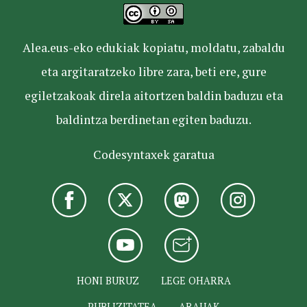
Alea.eus-eko edukiak kopiatu, moldatu, zabaldu
eta argitaratzeko libre zara, beti ere, gure
egiletzakoak direla aitortzen baldin baduzu eta
baldintza berdinetan egiten baduzu.
Codesyntaxek garatua
HONI BURUZ
LEGE OHARRA
PUBLIZITATEA
ARAUAK