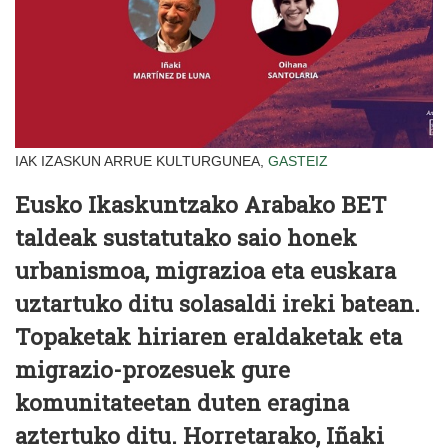
IAK IZASKUN ARRUE KULTURGUNEA,
GASTEIZ
Eusko Ikaskuntzako Arabako BET
taldeak sustatutako saio honek
urbanismoa, migrazioa eta euskara
uztartuko ditu solasaldi ireki batean.
Topaketak hiriaren eraldaketak eta
migrazio-prozesuek gure
komunitateetan duten eragina
aztertuko ditu. Horretarako, Iñaki