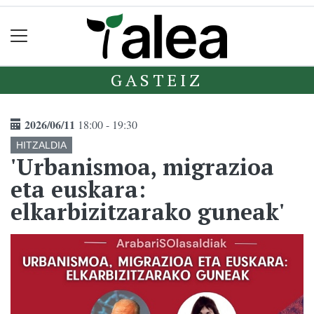
GASTEIZ
2026/06/11
18:00 - 19:30
HITZALDIA
'Urbanismoa, migrazioa
eta euskara:
elkarbizitzarako guneak'