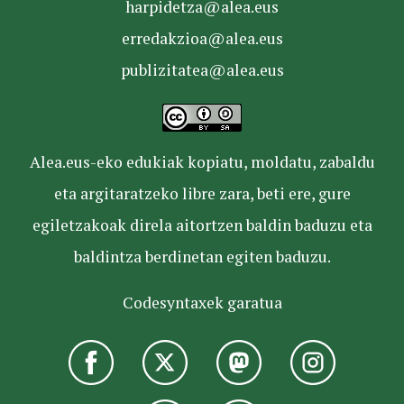
harpidetza@alea.eus
erredakzioa@alea.eus
publizitatea@alea.eus
Alea.eus-eko edukiak kopiatu, moldatu, zabaldu
eta argitaratzeko libre zara, beti ere, gure
egiletzakoak direla aitortzen baldin baduzu eta
baldintza berdinetan egiten baduzu.
Codesyntaxek garatua