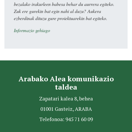
bezalako irakurleen babesa behar du aurrera egiteko.
Zuk ere gurekin bat egin nahi al duzu? Aukera
ezberdinak dituzu gure proiektuarekin bat egiteko.
Informazio gehiago
Arabako Alea komunikazio
taldea
Zapatari kalea 8, behea
01001 Gasteiz, ARABA
Telefonoa: 945 71 60 09