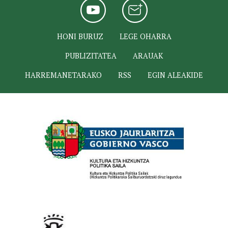
HONI BURUZ
LEGE OHARRA
PUBLIZITATEA
ARAUAK
HARREMANETARAKO
RSS
EGIN ALEAKIDE