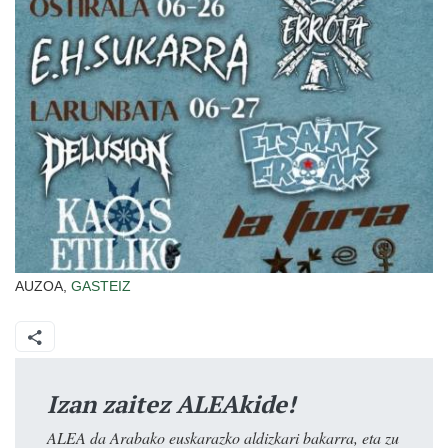
AUZOA,
GASTEIZ
Izan zaitez ALEAkide!
ALEA da Arabako euskarazko aldizkari bakarra, eta zu