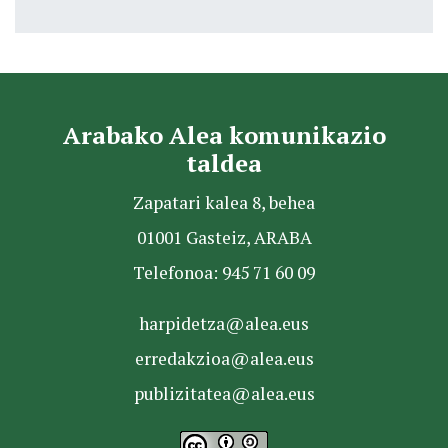
Arabako Alea komunikazio
taldea
Zapatari kalea 8, behea
01001 Gasteiz, ARABA
Telefonoa: 945 71 60 09
harpidetza@alea.eus
erredakzioa@alea.eus
publizitatea@alea.eus