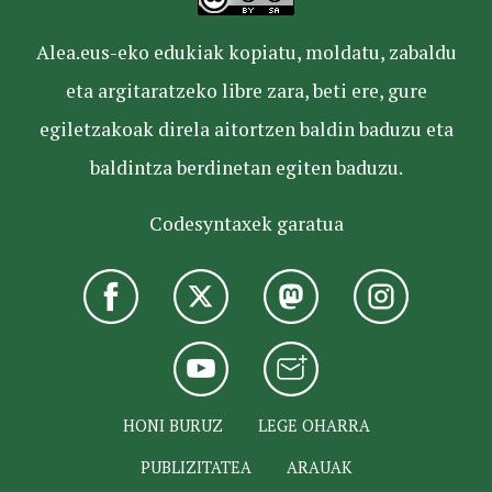
Alea.eus-eko edukiak kopiatu, moldatu, zabaldu
eta argitaratzeko libre zara, beti ere, gure
egiletzakoak direla aitortzen baldin baduzu eta
baldintza berdinetan egiten baduzu.
Codesyntaxek garatua
HONI BURUZ
LEGE OHARRA
PUBLIZITATEA
ARAUAK