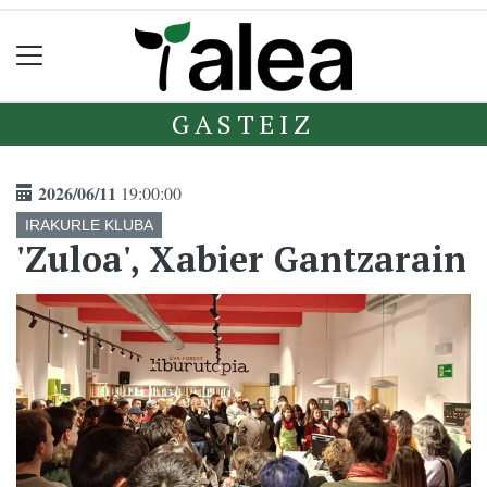
GASTEIZ
2026/06/11
19:00:00
IRAKURLE KLUBA
'Zuloa', Xabier Gantzarain