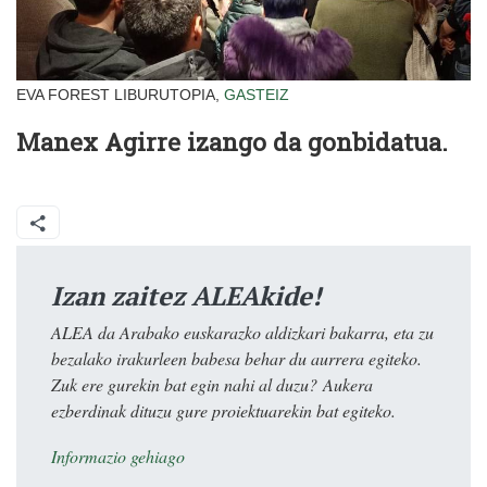
EVA FOREST LIBURUTOPIA,
GASTEIZ
Manex Agirre izango da gonbidatua.
Izan zaitez ALEAkide!
ALEA da Arabako euskarazko aldizkari bakarra, eta zu
bezalako irakurleen babesa behar du aurrera egiteko.
Zuk ere gurekin bat egin nahi al duzu? Aukera
ezberdinak dituzu gure proiektuarekin bat egiteko.
Informazio gehiago