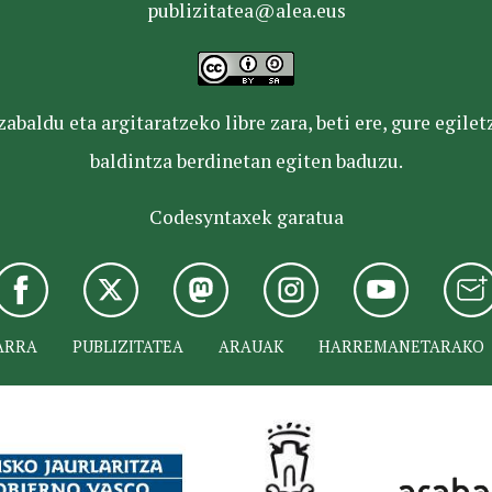
publizitatea@alea.eus
baldu eta argitaratzeko libre zara, beti ere, gure egile
baldintza berdinetan egiten baduzu.
Codesyntaxek garatua
ARRA
PUBLIZITATEA
ARAUAK
HARREMANETARAKO