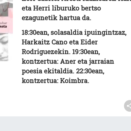
eta Herri liburuko bertso
ezagunetik hartua da.
18:30ean, solasaldia ipuingintzaz,
Harkaitz Cano eta Eider
Rodriguezekin. 19:30ean,
kontzertua: Aner eta jarraian
poesia ekitaldia. 22:30ean,
kontzertua: Koimbra.