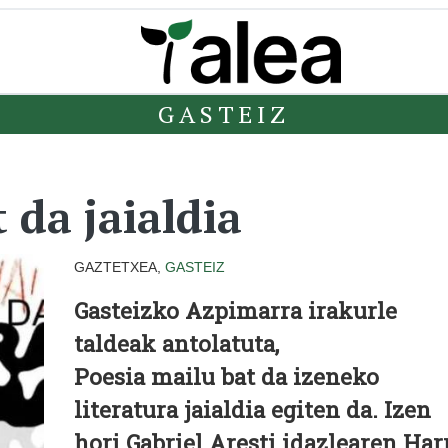
GASTEIZ
 da jaialdia
GAZTETXEA,
GASTEIZ
Gasteizko Azpimarra irakurle
taldeak antolatuta,
Poesia mailu bat da izeneko
literatura jaialdia egiten da. Izen
hori Gabriel Aresti idazlearen Har