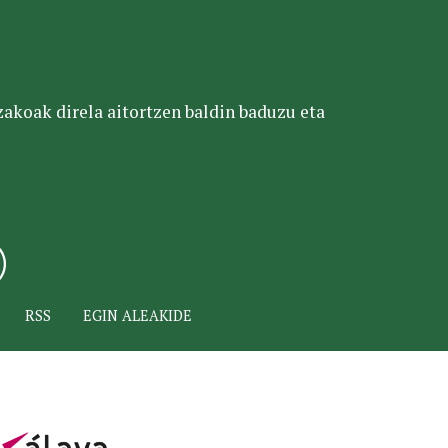
tzakoak direla aitortzen baldin baduzu eta
RSS
EGIN ALEAKIDE