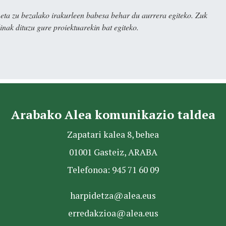
ta zu bezalako irakurleen babesa behar du aurrera egiteko. Zuk
nak dituzu gure proiektuarekin bat egiteko.
Arabako Alea komunikazio taldea
Zapatari kalea 8, behea
01001 Gasteiz, ARABA
Telefonoa: 945 71 60 09
harpidetza@alea.eus
erredakzioa@alea.eus