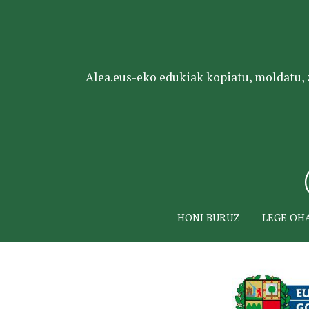
Alea.eus-eko edukiak kopiatu, moldatu, za
HONI BURUZ
LEGE OH