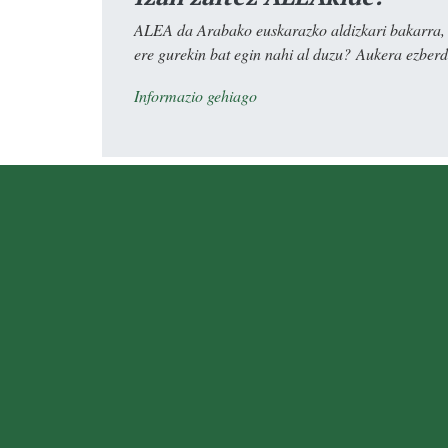
ALEA da Arabako euskarazko aldizkari bakarra, e
ere gurekin bat egin nahi al duzu? Aukera ezberdi
Informazio gehiago