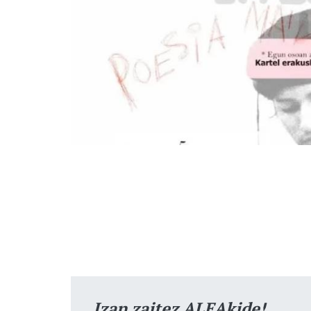
Izan zaitez ALEAkide!