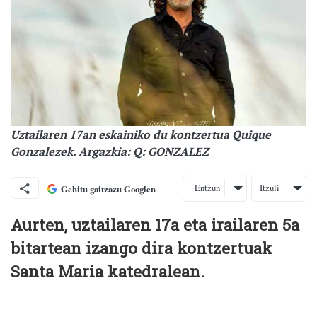
Uztailaren 17an eskainiko du kontzertua Quique
Gonzalezek. Argazkia: Q: GONZALEZ
Entzun
Itzuli
Gehitu gaitzazu Googlen
Aurten, uztailaren 17a eta irailaren 5a
bitartean izango dira kontzertuak
Santa Maria katedralean.