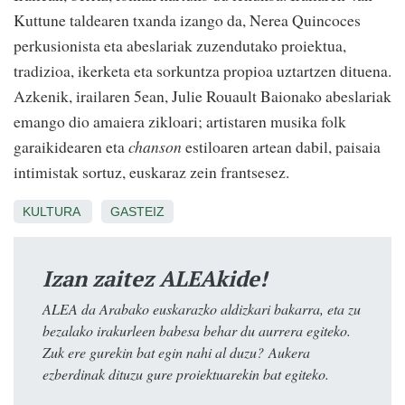
Kuttune taldearen txanda izango da, Nerea Quincoces
perkusionista eta abeslariak zuzendutako proiektua,
tradizioa, ikerketa eta sorkuntza propioa uztartzen dituena.
Azkenik, irailaren 5ean, Julie Rouault Baionako abeslariak
emango dio amaiera zikloari; artistaren musika folk
garaikidearen eta
chanson
estiloaren artean dabil, paisaia
intimistak sortuz, euskaraz zein frantsesez.
KULTURA
GASTEIZ
Izan zaitez ALEAkide!
ALEA da Arabako euskarazko aldizkari bakarra, eta zu
bezalako irakurleen babesa behar du aurrera egiteko.
Zuk ere gurekin bat egin nahi al duzu? Aukera
ezberdinak dituzu gure proiektuarekin bat egiteko.