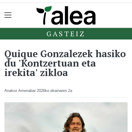
GASTEIZ
Quique Gonzalezek hasiko
du 'Kontzertuan eta
irekita' zikloa
Anakoz Amenabar
2026ko ekainaren 2a