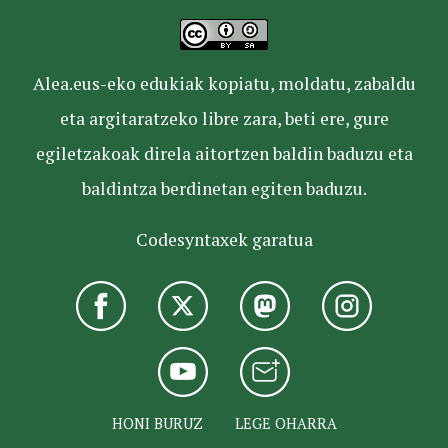
Alea.eus-eko edukiak kopiatu, moldatu, zabaldu
eta argitaratzeko libre zara, beti ere, gure
egiletzakoak direla aitortzen baldin baduzu eta
baldintza berdinetan egiten baduzu.
Codesyntaxek garatua
HONI BURUZ
LEGE OHARRA