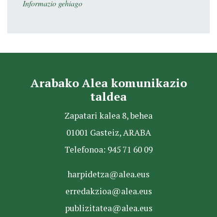
Informazio gehiago
Arabako Alea komunikazio
taldea
Zapatari kalea 8, behea
01001 Gasteiz, ARABA
Telefonoa: 945 71 60 09
harpidetza@alea.eus
erredakzioa@alea.eus
publizitatea@alea.eus