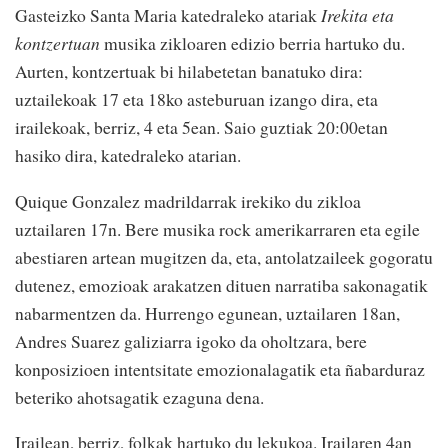
Gasteizko Santa Maria katedraleko atariak
Irekita eta
kontzertuan
musika zikloaren edizio berria hartuko du.
Aurten, kontzertuak bi hilabetetan banatuko dira:
uztailekoak 17 eta 18ko asteburuan izango dira, eta
irailekoak, berriz, 4 eta 5ean. Saio guztiak 20:00etan
hasiko dira, katedraleko atarian.
Quique Gonzalez madrildarrak irekiko du zikloa
uztailaren 17n. Bere musika rock amerikarraren eta egile
abestiaren artean mugitzen da, eta, antolatzaileek gogoratu
dutenez, emozioak arakatzen dituen narratiba sakonagatik
nabarmentzen da. Hurrengo egunean, uztailaren 18an,
Andres Suarez galiziarra igoko da oholtzara, bere
konposizioen intentsitate emozionalagatik eta ñabarduraz
beteriko ahotsagatik ezaguna dena.
Irailean, berriz, folkak hartuko du lekukoa. Irailaren 4an