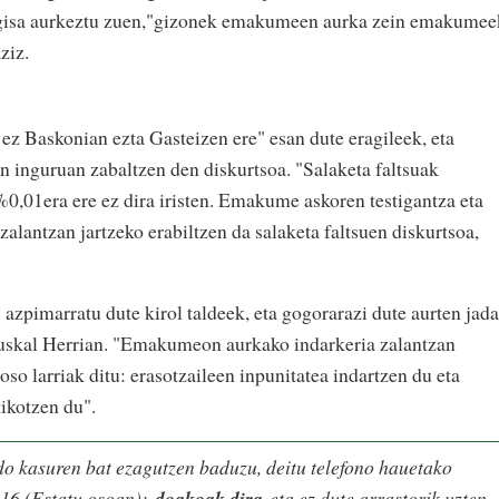
 gisa aurkeztu zuen,"gizonek emakumeen aurka zein emakumee
ziz.
ez Baskonian ezta Gasteizen ere" esan dute eragileek, eta
en inguruan zabaltzen den diskurtsoa. "Salaketa faltsuak
%0,01era ere ez dira iristen. Emakume askoren testigantza eta
zalantzan jartzeko erabiltzen da salaketa faltsuen diskurtsoa,
 azpimarratu dute kirol taldeek, eta gogorarazi dute aurten jada
 Euskal Herrian. "Emakumeon aurkako indarkeria zalantzan
 oso larriak ditu: erasotzaileen inpunitatea indartzen du eta
ikotzen du".
do kasuren bat ezagutzen baduzu, deitu telefono hauetako
16 (Estatu osoan);
doakoak dira
eta ez dute arrastorik uzten