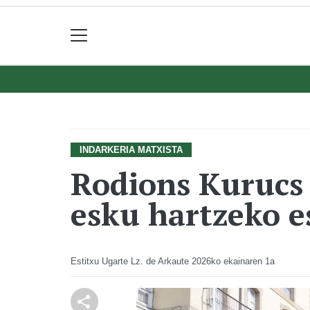
INDARKERIA MATXISTA
Rodions Kurucs 
esku hartzeko e
Estitxu Ugarte Lz. de Arkaute
2026ko ekainaren 1a