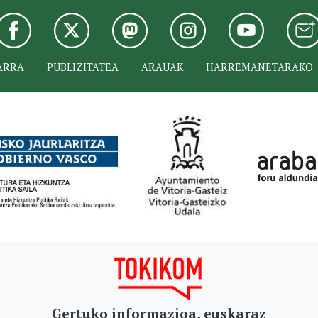
ARRA
PUBLIZITATEA
ARAUAK
HARREMANETARAKO
Gertuko informazioa, euskaraz