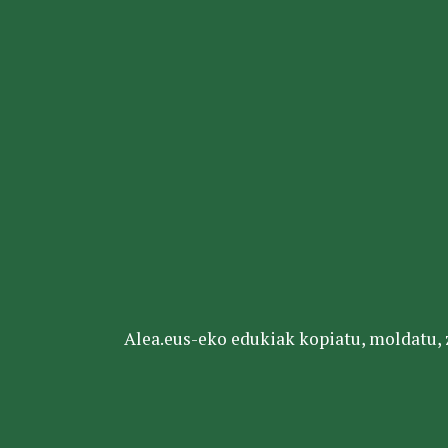
Alea.eus-eko edukiak kopiatu, moldatu, za