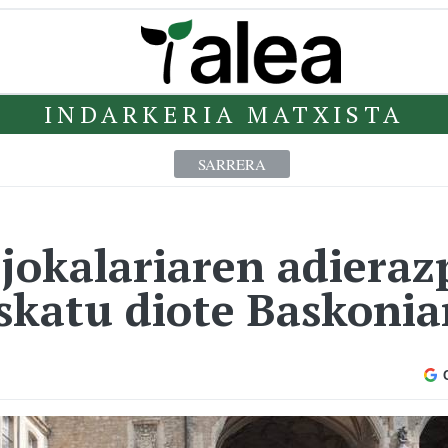
INDARKERIA MATXISTA
SARRERA
jokalariaren adiera
skatu diote Baskonia