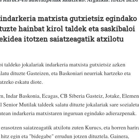
indarkeria matxista gutxietsiz egindako
uzte hainbat kirol taldek eta saskibaloi
ekidea itotzen saiatzeagatik atxilotu
 taldeko jokalariak indarkeria matxista gutxietsiz azken
atu dituzte Gasteizen, eta Baskoniari neurriak hartzeko eta
atzeko eskatu diote.
m, Indar Baskonia, Ecagas, CB Siberia Gasteiz, Jotake, Elemen
 Senior Mutilak taldeek salatu dituzte jokalariak sare sozialet
 batean indarkeria matxistaren inguruan egindako adierazpenak.
 erasotzen saiatzeagatik atxilotu zuten Kurucs, eta horren harir
 hitz egin eta "bidegabe" errudun jotzen dituztela. Gainera,