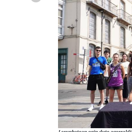
Larunbatean egin dute agerraldi