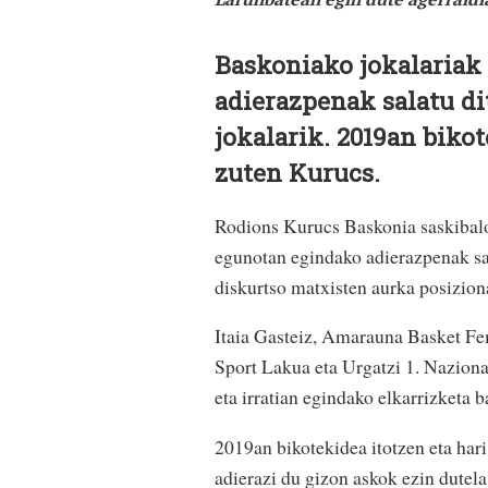
Baskoniako jokalariak 
adierazpenak salatu dit
jokalarik. 2019an bikot
zuten Kurucs.
Rodions Kurucs Baskonia saskibaloi
egunotan egindako adierazpenak sal
diskurtso matxisten aurka posizion
Itaia Gasteiz, Amarauna Basket Fe
Sport Lakua eta Urgatzi 1. Nazional
eta irratian egindako elkarrizketa
2019an bikotekidea itotzen eta hari
adierazi du gizon askok ezin dutela