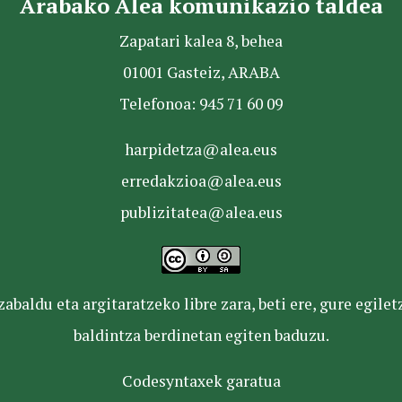
Arabako Alea komunikazio taldea
Zapatari kalea 8, behea
01001 Gasteiz, ARABA
Telefonoa: 945 71 60 09
harpidetza@alea.eus
erredakzioa@alea.eus
publizitatea@alea.eus
baldu eta argitaratzeko libre zara, beti ere, gure egile
baldintza berdinetan egiten baduzu.
Codesyntaxek garatua