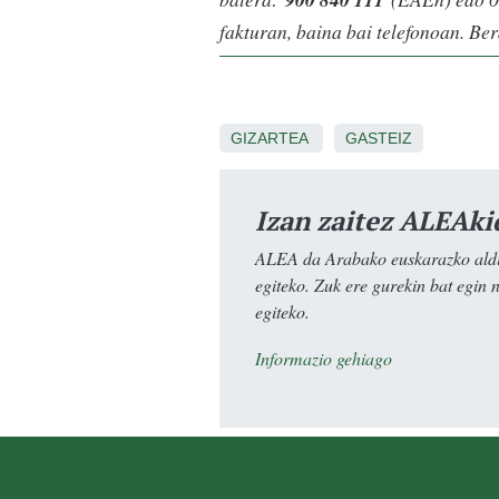
fakturan, baina bai telefonoan. Ber
GIZARTEA
GASTEIZ
Izan zaitez ALEAki
ALEA da Arabako euskarazko aldiz
egiteko. Zuk ere gurekin bat egin 
egiteko.
Informazio gehiago