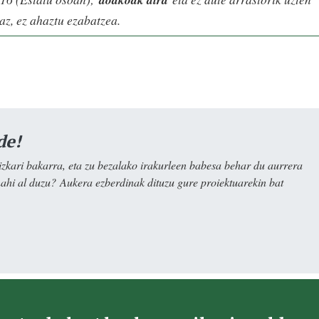
az, ez ahaztu ezabatzea.
de!
kari bakarra, eta zu bezalako irakurleen babesa behar du aurrera
nahi al duzu? Aukera ezberdinak dituzu gure proiektuarekin bat