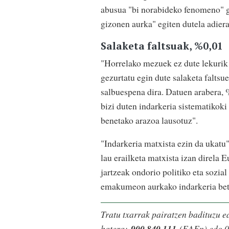
abusua "bi norabideko fenomeno"
gizonen aurka" egiten dutela adiera
Salaketa faltsuak, %0,01
"Horrelako mezuek ez dute lekurik 
gezurtatu egin dute salaketa faltsu
salbuespena dira. Datuen arabera, 
bizi duten indarkeria sistematikoki 
benetako arazoa lausotuz".
"Indarkeria matxista ezin da ukatu"
lau erailketa matxista izan direla
jartzeak ondorio politiko eta sozial
emakumeon aurkako indarkeria bet
Tratu txarrak pairatzen badituzu e
batera:
900 840 111
(EAEn) edo 0