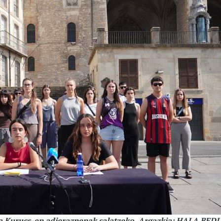
a Kurucs-en adierazpenak salatzeko. Argazkia: HALA BEDI