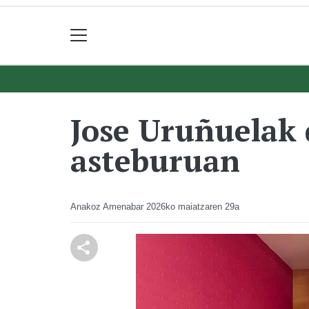
Jose Uruñuelak 
asteburuan
Anakoz Amenabar
2026ko maiatzaren 29a