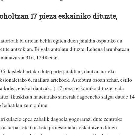
oholtzan 17 pieza eskainiko dituzte,
atorioak bi urtean behin egiten duen jaialdia ospatuko du
tite antzokian. Bi gala antolatu dituzte. Lehena larunbatean
a maiatzaren 31n, 12:00etan.
5 ikaslek hartuko dute parte jaialdian, dantza aurreko
fesionaletako 6. mailara artekoek. Asteburu osoan zehar, estilo
ikidea, euskal dantzak...) 17 pieza eskainiko dituzte, gala
tatuz. Ikuskizun hauetarako sarrerak dagoeneko salgai daude 14
leihatilan zein online.
atrikulazio epea zabalik dagoela gogorarazi dute zentroko
kastaroak eta ikasketa profesionalak eskaintzen dituen