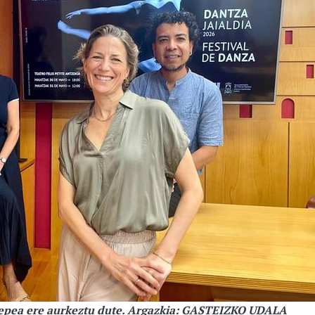
 epea ere aurkeztu dute. Argazkia: GASTEIZKO UDALA