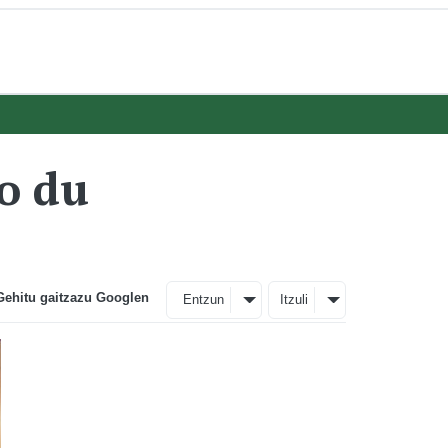
go du
Gehitu gaitzazu Googlen
Entzun
Itzuli