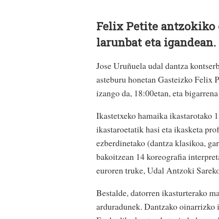
Felix Petite antzokiko 
larunbat eta igandean.
Jose Uruñuela udal dantza kontserb
asteburu honetan Gasteizko Felix Pe
izango da, 18:00etan, eta bigarren
Ikastetxeko hamaika ikastarotako 13
ikastaroetatik hasi eta ikasketa pro
ezberdinetako (dantza klasikoa, gara
bakoitzean 14 koreografia interpre
euroren truke, Udal Antzoki Sareko 
Bestalde, datorren ikasturterako m
arduradunek. Dantzako oinarrizko i