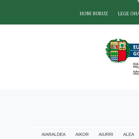
HONI BURUZ
LEGE OH
AIARALDEA
AIKOR
AIURRI
ALEA