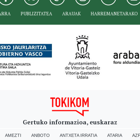
ARRA
PUBLIZITATEA
ARAUAK
HARREMANETARAKO
Gertuko informazioa, euskaraz
AMEZTI
ANBOTO
ANTXETA IRRATIA
ATARIA
AZP