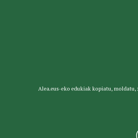
Alea.eus-eko edukiak kopiatu, moldatu, za