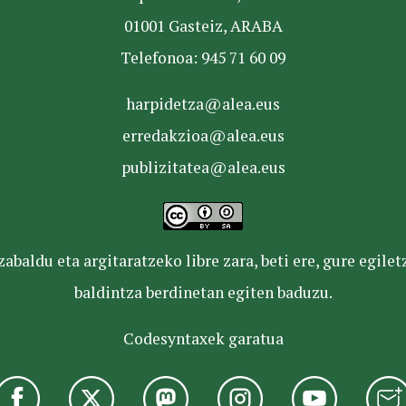
01001 Gasteiz, ARABA
Telefonoa: 945 71 60 09
harpidetza@alea.eus
erredakzioa@alea.eus
publizitatea@alea.eus
baldu eta argitaratzeko libre zara, beti ere, gure egile
baldintza berdinetan egiten baduzu.
Codesyntaxek garatua