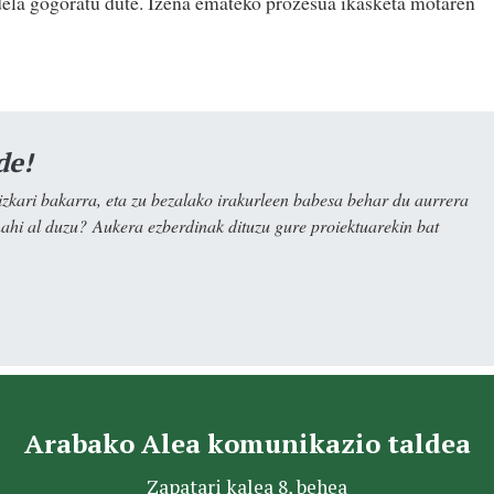
dela gogoratu dute. Izena emateko prozesua ikasketa motaren
de!
kari bakarra, eta zu bezalako irakurleen babesa behar du aurrera
nahi al duzu? Aukera ezberdinak dituzu gure proiektuarekin bat
Arabako Alea komunikazio taldea
Zapatari kalea 8, behea