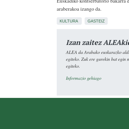
Euskadiko kontserbatorio bakarra 
araberakoa izango da.
KULTURA
GASTEIZ
Izan zaitez ALEAki
ALEA da Arabako euskarazko aldiz
egiteko. Zuk ere gurekin bat egin 
egiteko.
Informazio gehiago