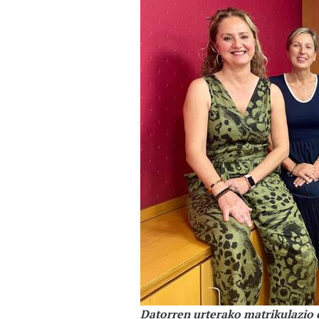
Datorren urterako matrikulazio