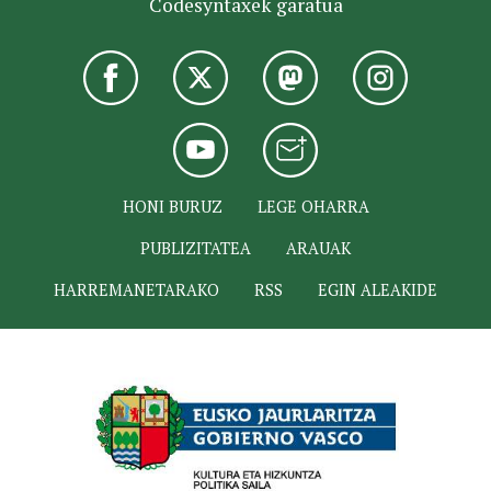
Codesyntaxek garatua
HONI BURUZ
LEGE OHARRA
PUBLIZITATEA
ARAUAK
HARREMANETARAKO
RSS
EGIN ALEAKIDE