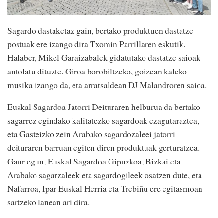
Sagardo dastaketaz gain, bertako produktuen dastatze
postuak ere izango dira Txomin Parrillaren eskutik.
Halaber, Mikel Garaizabalek gidatutako dastatze saioak
antolatu dituzte. Giroa borobiltzeko, goizean kaleko
musika izango da, eta arratsaldean DJ Malandroren saioa.
Euskal Sagardoa Jatorri Deituraren helburua da bertako
sagarrez egindako kalitatezko sagardoak ezagutaraztea,
eta Gasteizko zein Arabako sagardozaleei jatorri
deituraren barruan egiten diren produktuak gerturatzea.
Gaur egun, Euskal Sagardoa Gipuzkoa, Bizkai eta
Arabako sagarzaleek eta sagardogileek osatzen dute, eta
Nafarroa, Ipar Euskal Herria eta Trebiñu ere egitasmoan
sartzeko lanean ari dira.