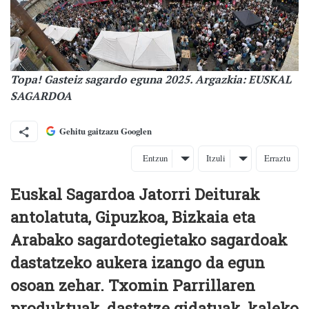
Topa! Gasteiz sagardo eguna 2025. Argazkia: EUSKAL
SAGARDOA
Gehitu gaitzazu Googlen
Entzun
Itzuli
Erraztu
Euskal Sagardoa Jatorri Deiturak
antolatuta, Gipuzkoa, Bizkaia eta
Arabako sagardotegietako sagardoak
dastatzeko aukera izango da egun
osoan zehar. Txomin Parrillaren
produktuak, dastatze gidatuak, kaleko