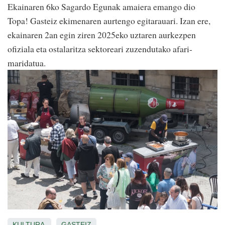
Ekainaren 6ko Sagardo Egunak amaiera emango dio
Topa! Gasteiz ekimenaren aurtengo egitarauari. Izan ere,
ekainaren 2an egin ziren 2025eko uztaren aurkezpen
ofiziala eta ostalaritza sektoreari zuzendutako afari-
maridatua.
KULTURA
GASTEIZ