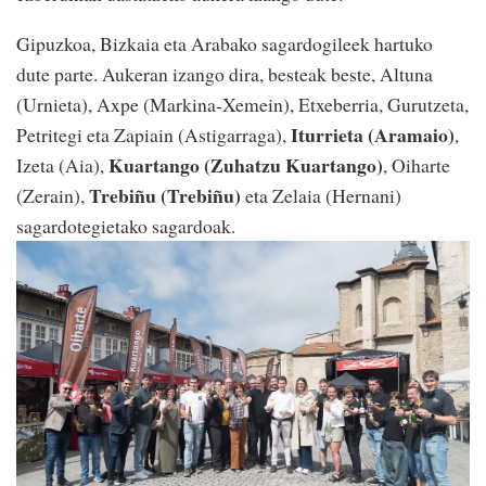
Gipuzkoa, Bizkaia eta Arabako sagardogileek hartuko
dute parte. Aukeran izango dira, besteak beste, Altuna
(Urnieta), Axpe (Markina-Xemein), Etxeberria, Gurutzeta,
Iturrieta (Aramaio)
Petritegi eta Zapiain (Astigarraga),
,
Kuartango (Zuhatzu Kuartango)
Izeta (Aia),
, Oiharte
Trebiñu (Trebiñu)
(Zerain),
eta Zelaia (Hernani)
sagardotegietako sagardoak.