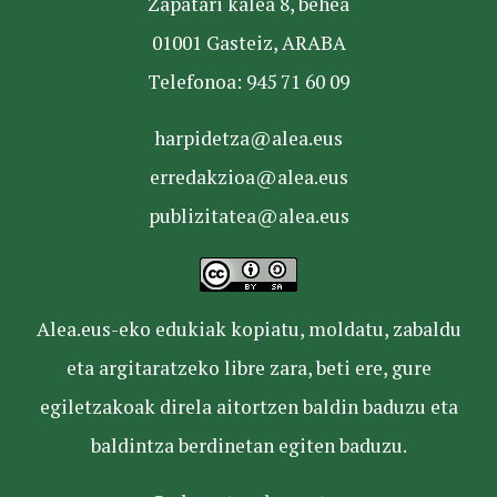
Zapatari kalea 8, behea
01001 Gasteiz, ARABA
Telefonoa: 945 71 60 09
harpidetza@alea.eus
erredakzioa@alea.eus
publizitatea@alea.eus
Alea.eus-eko edukiak kopiatu, moldatu, zabaldu
eta argitaratzeko libre zara, beti ere, gure
egiletzakoak direla aitortzen baldin baduzu eta
baldintza berdinetan egiten baduzu.