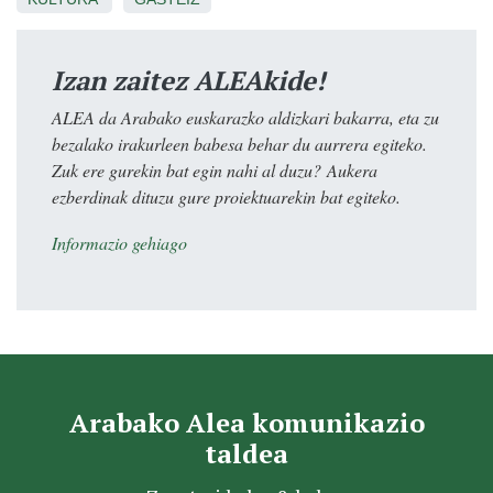
Izan zaitez ALEAkide!
ALEA da Arabako euskarazko aldizkari bakarra, eta zu
bezalako irakurleen babesa behar du aurrera egiteko.
Zuk ere gurekin bat egin nahi al duzu? Aukera
ezberdinak dituzu gure proiektuarekin bat egiteko.
Informazio gehiago
Arabako Alea komunikazio
taldea