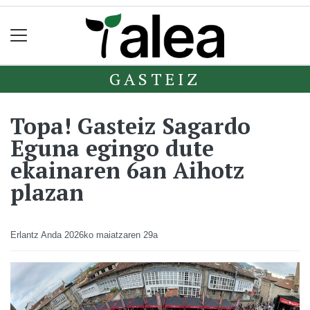
GASTEIZ
Topa! Gasteiz Sagardo
Eguna egingo dute
ekainaren 6an Aihotz
plazan
Erlantz Anda
2026ko maiatzaren 29a