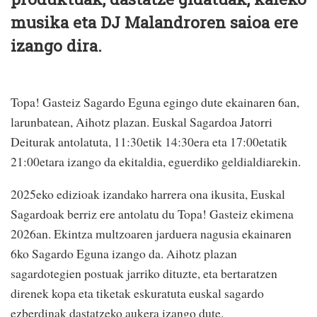
musika eta DJ Malandroren saioa ere
izango dira.
Topa! Gasteiz Sagardo Eguna egingo dute ekainaren 6an,
larunbatean, Aihotz plazan. Euskal Sagardoa Jatorri
Deiturak antolatuta, 11:30etik 14:30era eta 17:00etatik
21:00etara izango da ekitaldia, eguerdiko geldialdiarekin.
2025eko edizioak izandako harrera ona ikusita, Euskal
Sagardoak berriz ere antolatu du Topa! Gasteiz ekimena
2026an. Ekintza multzoaren jarduera nagusia ekainaren
6ko Sagardo Eguna izango da. Aihotz plazan
sagardotegien postuak jarriko dituzte, eta bertaratzen
direnek kopa eta tiketak eskuratuta euskal sagardo
ezberdinak dastatzeko aukera izango dute.