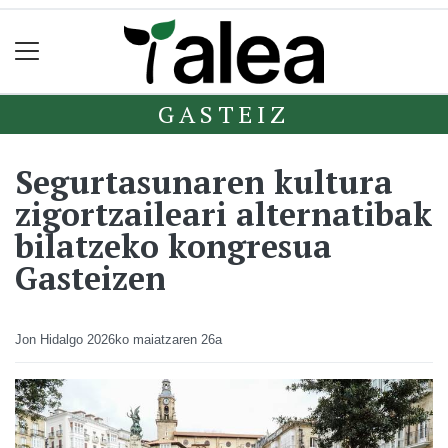
GASTEIZ
Segurtasunaren kultura
zigortzaileari alternatibak
bilatzeko kongresua
Gasteizen
Jon Hidalgo
2026ko maiatzaren 26a