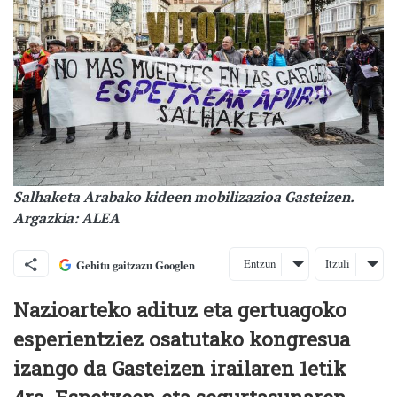
Salhaketa Arabako kideen mobilizazioa Gasteizen.
Argazkia: ALEA
Entzun
Itzuli
Gehitu gaitzazu Googlen
Nazioarteko adituz eta gertuagoko
esperientziez osatutako kongresua
izango da Gasteizen irailaren 1etik