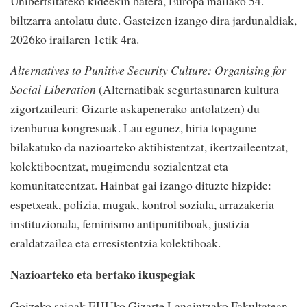
Unibertsitateko kideekin batera, Europa mailako 54.
biltzarra antolatu dute. Gasteizen izango dira jardunaldiak,
2026ko irailaren 1etik 4ra.
Alternatives to Punitive Security Culture: Organising for
Social Liberation
(Alternatibak segurtasunaren kultura
zigortzaileari: Gizarte askapenerako antolatzen) du
izenburua kongresuak. Lau egunez, hiria topagune
bilakatuko da nazioarteko aktibistentzat, ikertzaileentzat,
kolektiboentzat, mugimendu sozialentzat eta
komunitateentzat. Hainbat gai izango dituzte hizpide:
espetxeak, polizia, mugak, kontrol soziala, arrazakeria
instituzionala, feminismo antipunitiboak, justizia
eraldatzailea eta erresistentzia kolektiboak.
Nazioarteko eta bertako ikuspegiak
Goizeko saioak EHUko Gizarte Langintzako Fakultatean