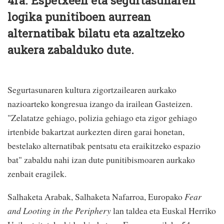
4ra. Espetxeen eta segurtasunaren
logika punitiboen aurrean
alternatibak bilatu eta azaltzeko
aukera zabalduko dute.
Segurtasunaren kultura zigortzailearen aurkako
nazioarteko kongresua izango da irailean Gasteizen.
"Zelatatze gehiago, polizia gehiago eta zigor gehiago
irtenbide bakartzat aurkezten diren garai honetan,
bestelako alternatibak pentsatu eta eraikitzeko espazio
bat" zabaldu nahi izan dute punitibismoaren aurkako
zenbait eragilek.
Salhaketa Arabak, Salhaketa Nafarroa, Europako
Fear
and Looting in the Periphery
lan taldea eta Euskal Herriko