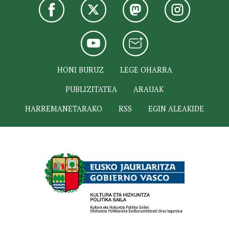
HONI BURUZ
LEGE OHARRA
PUBLIZITATEA
ARAUAK
HARREMANETARAKO
RSS
EGIN ALEAKIDE