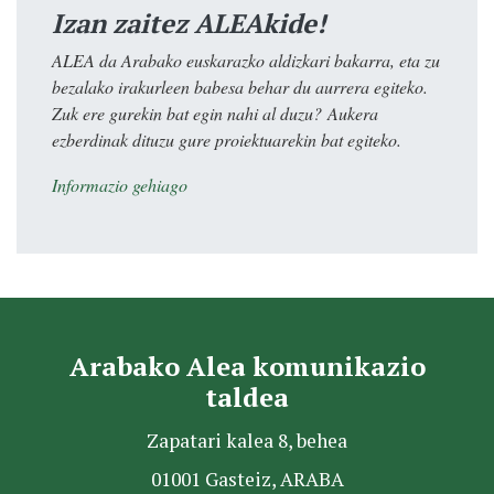
Izan zaitez ALEAkide!
ALEA da Arabako euskarazko aldizkari bakarra, eta zu
bezalako irakurleen babesa behar du aurrera egiteko.
Zuk ere gurekin bat egin nahi al duzu? Aukera
ezberdinak dituzu gure proiektuarekin bat egiteko.
Informazio gehiago
Arabako Alea komunikazio
taldea
Zapatari kalea 8, behea
01001 Gasteiz, ARABA