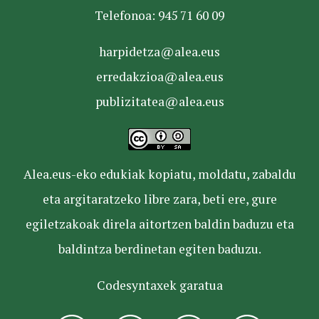
Telefonoa: 945 71 60 09
harpidetza@alea.eus
erredakzioa@alea.eus
publizitatea@alea.eus
Alea.eus-eko edukiak kopiatu, moldatu, zabaldu
eta argitaratzeko libre zara, beti ere, gure
egiletzakoak direla aitortzen baldin baduzu eta
baldintza berdinetan egiten baduzu.
Codesyntaxek garatua