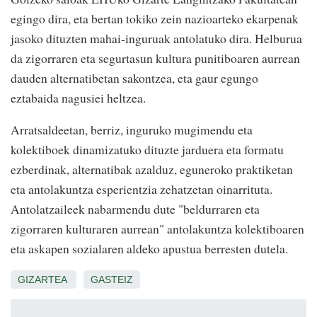
egingo dira, eta bertan tokiko zein nazioarteko ekarpenak
jasoko dituzten mahai‑inguruak antolatuko dira. Helburua
da zigorraren eta segurtasun kultura punitiboaren aurrean
dauden alternatibetan sakontzea, eta gaur egungo
eztabaida nagusiei heltzea.
Arratsaldeetan, berriz, inguruko mugimendu eta
kolektiboek dinamizatuko dituzte jarduera eta formatu
ezberdinak, alternatibak azalduz, eguneroko praktiketan
eta antolakuntza esperientzia zehatzetan oinarrituta.
Antolatzaileek nabarmendu dute "beldurraren eta
zigorraren kulturaren aurrean" antolakuntza kolektiboaren
eta askapen sozialaren aldeko apustua berresten dutela.
GIZARTEA
GASTEIZ